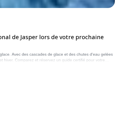
nal de Jasper lors de votre prochaine
 glace. Avec des cascades de glace et des chutes d'eau gelées
et hiver. Comparez et réservez un guide certifié pour votre
tre choix parmi notre sélection de programmes d'escalade sur