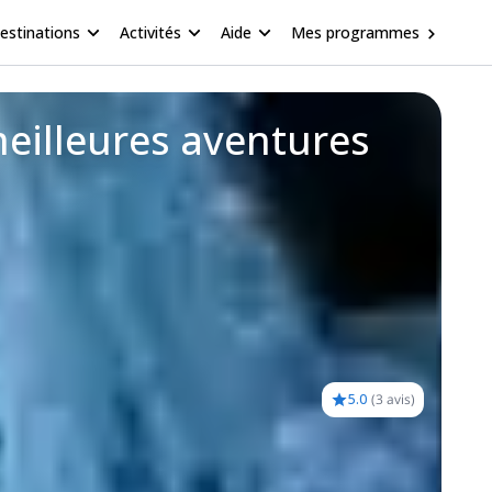
estinations
Activités
Aide
Mes programmes
meilleures aventures
5.0
(
3 avis
)