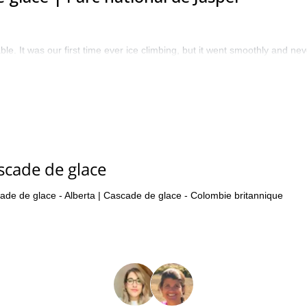
le. It was our first time ever ice climbing, but it went smoothly and nev
scade de glace
ade de glace - Alberta
|
Cascade de glace - Colombie britannique