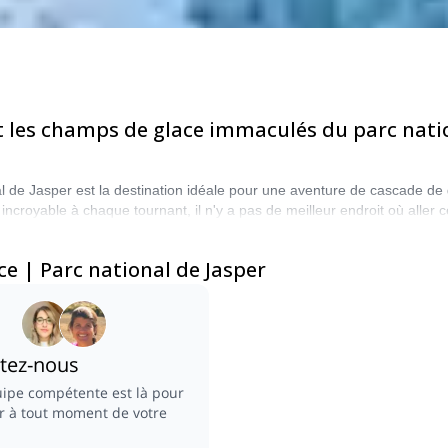
 les champs de glace immaculés du parc natio
l de Jasper est la destination idéale pour une aventure de cascade de
ncroyable à chaque tournant, il n'y a pas de meilleur endroit où aller c
e 70 pays et plus de 8000 programmes différents à choisir. Faites vo
llent !
e | Parc national de Jasper
tez-nous
ipe compétente est là pour
r à tout moment de votre