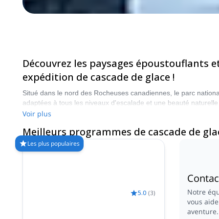
Découvrez les paysages époustouflants et
expédition de cascade de glace !
Situé dans le nord des Rocheuses canadiennes, le parc nationa
adaptées à tous les niveaux d'escalade et une beauté naturelle i
programme sur Explore-Share.com : Plus de 1500 guides, plus d
Voir plus
glace dans le parc national de Jasper. Les montagnes vous appe
Meilleurs programmes de cascade de glac
Les plus populaires
Contac
Notre équ
5.0
(
3
)
vous aide
aventure.