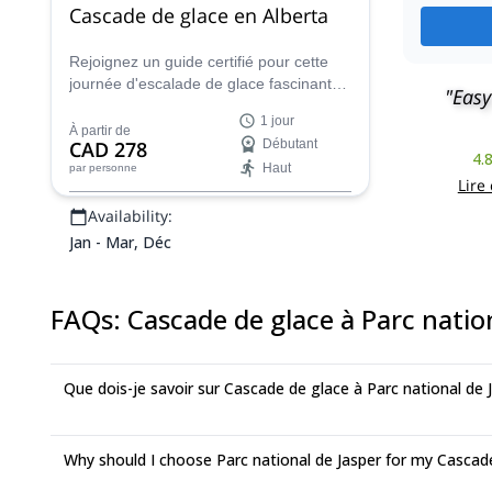
Cascade de glace en Alberta
Rejoignez un guide certifié pour cette
journée d'escalade de glace fascinante
"Easy
et captivante dans le parc national de
1 jour
Jasper en Alberta, au Canada, une
À partir de
CAD 278
Débutant
région magnifique et idyllique qui offre
4.
Haut
par personne
des conditions idéales et des vues et
Lire
paysages époustouflants tout autour.
Availability:
Jan - Mar, Déc
FAQs
:
Cascade de glace à Parc natio
Que dois-je savoir sur Cascade de glace à Parc national de 
Why should I choose Parc national de Jasper for my Cascad