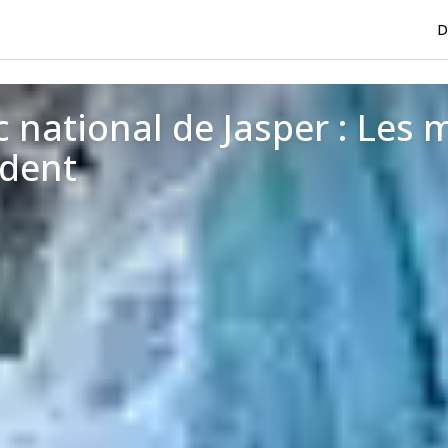
D
c national de Jasper : Les 
ndent