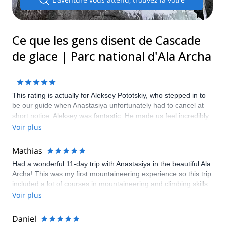
Ce que les gens disent de Cascade
de glace | Parc national d'Ala Archa
This rating is actually for Aleksey Pototskiy, who stepped in to
be our guide when Anastasiya unfortunately had to cancel at
short notice. Aleksey was fantastic. He made us feel incredibly
safe, even though we’d never ice climbed before, and was
Voir plus
extremely patient and knowledgeable. He’s a very experienced
climber and mountaineer, and I’d highly recommend him as a
Mathias
guide to climbers of all abilities.
Had a wonderful 11-day trip with Anastasiya in the beautiful Ala
Archa! This was my first mountaineering experience so this trip
included a lot of courses in mountaineering and climbing skills.
Anastasiya was a fantastic guide and was very good at keeping
Voir plus
everything safe, fun and sufficient challenging. Would highly
recommend her. Couldn’t think of a better introduction to
Daniel
mountaineering.