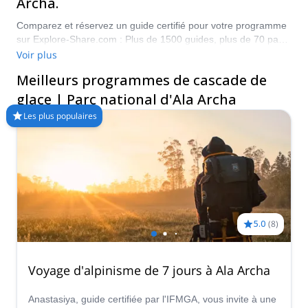
Archa.
Comparez et réservez un guide certifié pour votre programme
sur Explore-Share.com : Plus de 1500 guides, plus de 70 pays
et plus de 8000 programmes différents à choisir. Faites votre
Voir plus
choix parmi notre sélection de programmes d'escalade sur
Meilleurs programmes de cascade de
glace dans le parc national d'Ala Archa. Les montagnes vous
appellent !
glace | Parc national d'Ala Archa
Les plus populaires
5.0
(
8
)
Voyage d'alpinisme de 7 jours à Ala Archa
Anastasiya, guide certifiée par l'IFMGA, vous invite à une