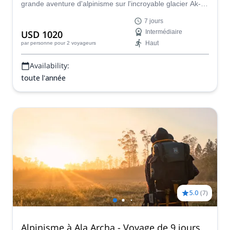
grande aventure d'alpinisme sur l'incroyable glacier Ak-
Sai, dans le parc national d'Ala Archa. Vous aurez
7 jours
l'occasion d'escalader le pic Korona (4810) et le
USD 1020
Intermédiaire
Bachechekei (4515 m) !
Haut
par personne
pour 2 voyageurs
Availability:
toute l'année
5.0
(
7
)
Alpinisme à Ala Archa - Voyage de 9 jours