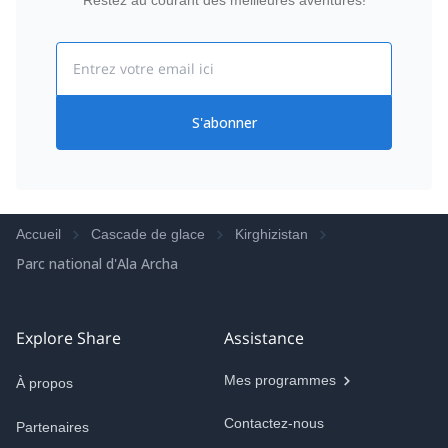
Restez au courant des meilleures aventures!
Email
S'abonner
Accueil
Cascade de glace
Kirghizistan
Parc national d'Ala Archa
Explore Share
Assistance
Mes programmes
À propos
Contactez-nous
Partenaires