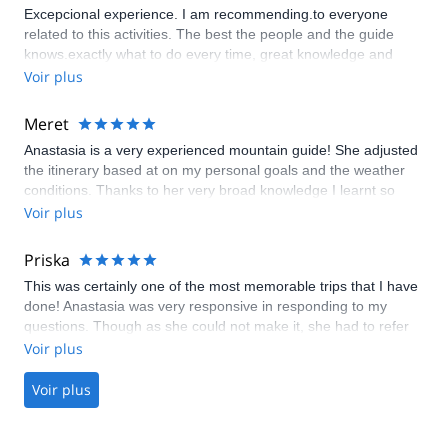
Excepcional experience. I am recommending.to everyone
related to this activities. The best the people and the guide
knows.exactly what to do every time, great knowledge and
experience. Thanks for this experience
Voir plus
Meret
Anastasia is a very experienced mountain guide! She adjusted
the itinerary based at on my personal goals and the weather
conditions. Thanks to her very broad knowledge I learnt so
much from her. If you are looking for a guide with a strong
Voir plus
background and a lovely person with whom you can also sit
down after a long day and have a tea Anastasia is the right
Priska
choice. I definitely recommended her.
This was certainly one of the most memorable trips that I have
done! Anastasia was very responsive in responding to my
questions. Though as she could not make it, she had to refer
me to another mountain guide named Muhammet Giden, who
Voir plus
was instrumental in keeping me alive and ensuring me to have
the best experience during the trip. Muha was very patient,
Voir plus
careful, professional, and also thoughtful. Muha's English is
exceptional too which made communication easier too. He
patiently guided me to go up and down the mountain and