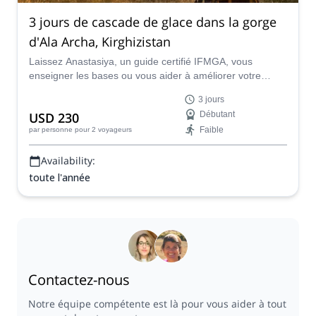
3 jours de cascade de glace dans la gorge
d'Ala Archa, Kirghizistan
Laissez Anastasiya, un guide certifié IFMGA, vous
enseigner les bases ou vous aider à améliorer votre
niveau de cascade de glace avec ce programme de 3
3 jours
jours dans la gorge d'Ala Archa, au Kirghizistan.
USD 230
Débutant
Faible
par personne
pour 2 voyageurs
Availability:
toute l'année
Contactez-nous
Notre équipe compétente est là pour vous aider à tout