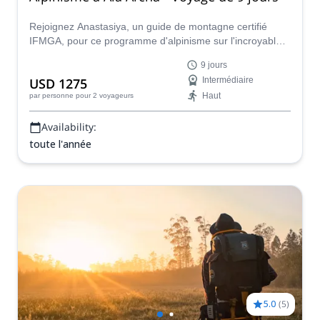
Rejoignez Anastasiya, un guide de montagne certifié
IFMGA, pour ce programme d'alpinisme sur l'incroyable
glacier Ak-Sai, dans le parc national d'Ala Archa. Venez
9 jours
escalader des sommets comme le Korona (4860 m),
USD 1275
Intermédiaire
l'Uchitel (4560 m) et le Boks (4211) !
Haut
par personne
pour 2 voyageurs
Availability:
toute l'année
5.0
(
5
)