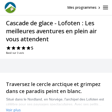
Mes programmes
Cascade de glace - Lofoten : Les
meilleures aventures en plein air
vous attendent
5
Basé sur 3 avis
Traversez le cercle arctique et grimpez
dans ce paradis peint en blanc.
Situé dans le Nordland, en Norvège, l'archipel des Lofoten est
célèbre pour ses paysages spectaculaires. Avec ses petits
villages de pêcheurs entourés de montagnes abruptes qui
Voir plus