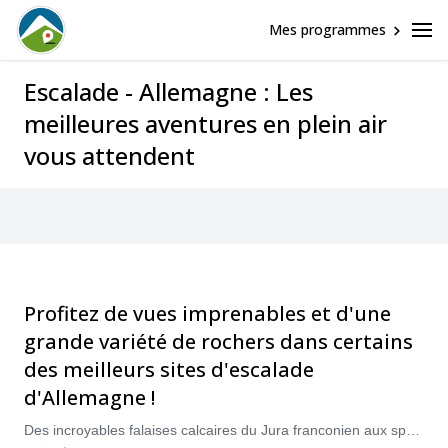
Mes programmes
Escalade - Allemagne : Les
meilleures aventures en plein air
vous attendent
Profitez de vues imprenables et d'une
grande variété de rochers dans certains
des meilleurs sites d'escalade
d'Allemagne !
Des incroyables falaises calcaires du Jura franconien aux spectaculaires voies de l'Allgaü, en passant par les tours de roches volcaniques de l'époustouflante Forêt-Noire ou de la vallée de l'Oberreintal, l'Allemagne offre des possibilités d'escalade palpitantes pour tout le monde !