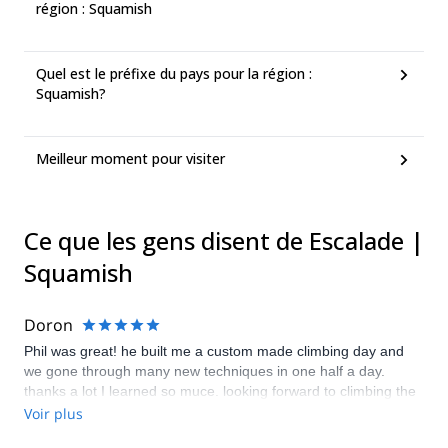
région : Squamish
Quel est le préfixe du pays pour la région :
Squamish?
Meilleur moment pour visiter
Ce que les gens disent de Escalade |
Squamish
Doron
Phil was great! he built me a custom made climbing day and
we gone through many new techniques in one half a day.
thanks a lot I learned so muce. looking forward to climbing the
Chief with you next year!
Voir plus