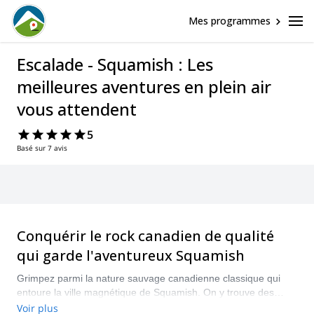
Mes programmes
Escalade - Squamish : Les
meilleures aventures en plein air
vous attendent
5
Basé sur 7 avis
Conquérir le rock canadien de qualité
qui garde l'aventureux Squamish
Grimpez parmi la nature sauvage canadienne classique qui
entoure la ville magnétique de Squamish. On y trouve des
possibilités d'escalade épiques pour les intermédiaires mais
Voir plus