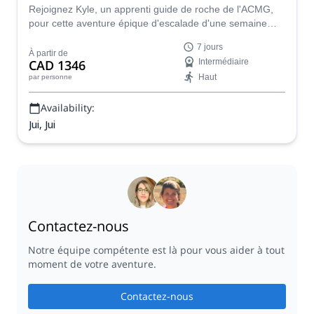
Rejoignez Kyle, un apprenti guide de roche de l'ACMG,
pour cette aventure épique d'escalade d'une semaine
dans les falaises de Squamish et de Skaha en Colombie-
7 jours
Britannique, au Canada.
À partir de
CAD 1346
Intermédiaire
Haut
par personne
Availability:
Jui, Jui
Contactez-nous
Notre équipe compétente est là pour vous aider à tout
moment de votre aventure.
Contactez-nous