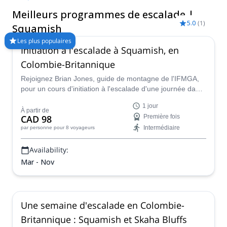
aussi pour les débutants, ainsi qu'une faune diversifiée et
Meilleurs programmes de escalade |
fantastique. Et comme elle est bien reliée à Vancouver, elle
5.0
(
1
)
offre un accès idéal aux montagnes pour les grimpeurs
Squamish
internationaux. Visitez entre les mois de mai et septembre pour
Les plus populaires
bénéficier de conditions d'escalade idéales.
Initiation à l'escalade à Squamish, en
Colombie-Britannique
Rejoignez Brian Jones, guide de montagne de l'IFMGA,
pour un cours d'initiation à l'escalade d'une journée dans
le cadre magnifique de Squamish, BC.
1 jour
À partir de
CAD 98
Première fois
Intermédiaire
par personne
pour 8 voyageurs
Availability:
Mar - Nov
Une semaine d'escalade en Colombie-
Britannique : Squamish et Skaha Bluffs