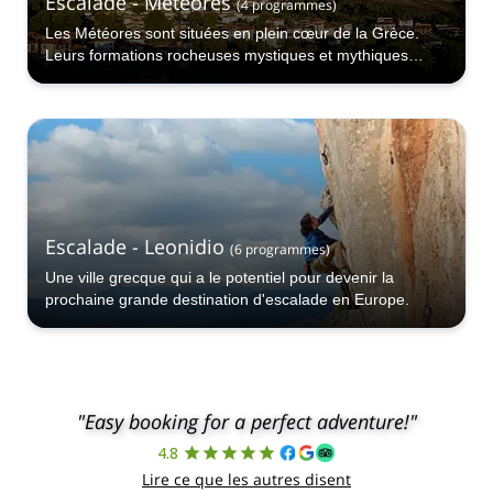
Escalade - Météores
(
4
programmes
)
Les Météores sont situées en plein cœur de la Grèce.
Leurs formations rocheuses mystiques et mythiques
attirent chaque année de nombreux visiteurs. L'escalade
dans cette région est une expérience vraiment spéciale.
Escalade - Leonidio
(
6
programmes
)
Une ville grecque qui a le potentiel pour devenir la
prochaine grande destination d'escalade en Europe.
"Easy booking for a perfect adventure!"
4.8
Lire ce que les autres disent