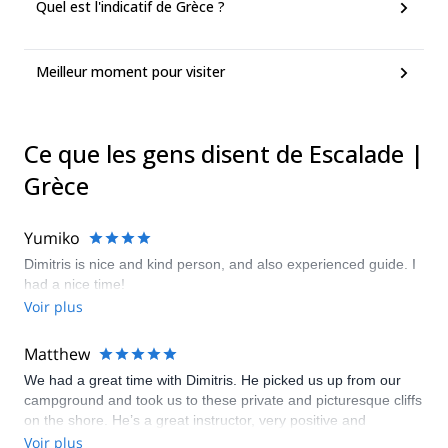
Quel est l'indicatif de Grèce ?
Meilleur moment pour visiter
Ce que les gens disent de Escalade |
Grèce
Yumiko
Dimitris is nice and kind person, and also experienced guide. I
had a nice time!
Voir plus
Matthew
We had a great time with Dimitris. He picked us up from our
campground and took us to these private and picturesque cliffs
on the shore. He’s a great instructor, very positive and
encouraging. I am a beginner and he had me quickly going up
Voir plus