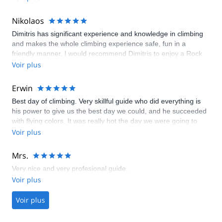
the easier routes. My daughter is more experienced and he
was able to have her go up routes that challenged her. Fun for
Nikolaos
both of us.
Dimitris has significant experience and knowledge in climbing
and makes the whole climbing experience safe, fun in a
friendly manner. I would recommend Dimitris to enjoy a Rock
Climbing excursion
Voir plus
Erwin
Best day of climbing. Very skillful guide who did everything is
his power to give us the best day we could, and he succeeded
with flying colors. It was really hot the day we were going to
climb, Dimitris found us a spot in the shade for a full day of
Voir plus
climbing. Afterwards went for a beer and a bite town.
Mrs.
Very nice and very profesional guide.
Voir plus
Voir plus