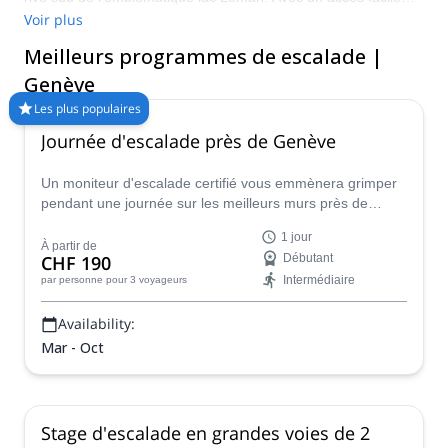
aux montagnes, Genève est le tremplin idéal pour se lancer
Voir plus
dans des aventures d'escalade palpitantes. Et avec un nombre
Meilleurs programmes de escalade |
infini de places disponibles, l'escalade ici est accessible à tous
les niveaux. Visitez la ville pendant les mois les plus chauds,
Genève
entre avril et octobre, pour bénéficier de conditions d'escalade
Les plus populaires
idéales.
Journée d'escalade près de Genève
Un moniteur d'escalade certifié vous emmènera grimper
pendant une journée sur les meilleurs murs près de
Genève. Un programme idéal que vous soyez débutant
1 jour
ou que vous souhaitiez améliorer vos compétences en
À partir de
CHF 190
Débutant
escalade.
Intermédiaire
par personne
pour 3 voyageurs
Availability:
Mar - Oct
Stage d'escalade en grandes voies de 2