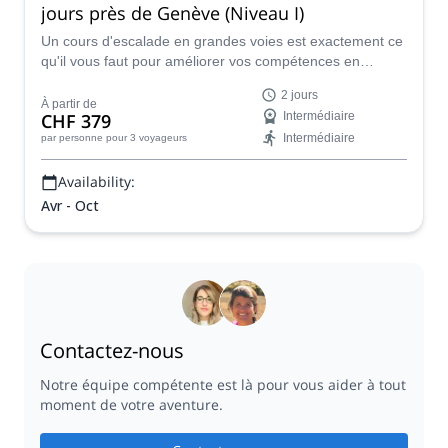
jours près de Genève (Niveau I)
Un cours d'escalade en grandes voies est exactement ce
qu'il vous faut pour améliorer vos compétences en
escalade et devenir plus autonome. Rejoignez un
2 jours
instructeur d'escalade certifié de Suisse.
À partir de
CHF 379
Intermédiaire
Intermédiaire
par personne
pour 3 voyageurs
Availability:
Avr - Oct
Contactez-nous
Notre équipe compétente est là pour vous aider à tout
moment de votre aventure.