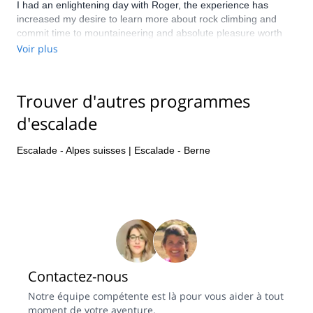
I had an enlightening day with Roger, the experience has
increased my desire to learn more about rock climbing and
commit time to mountaineering and absolute pleasure worth
every minute of my time and money.
Voir plus
Trouver d'autres programmes
d'escalade
Escalade - Alpes suisses
|
Escalade - Berne
Contactez-nous
Notre équipe compétente est là pour vous aider à tout
moment de votre aventure.