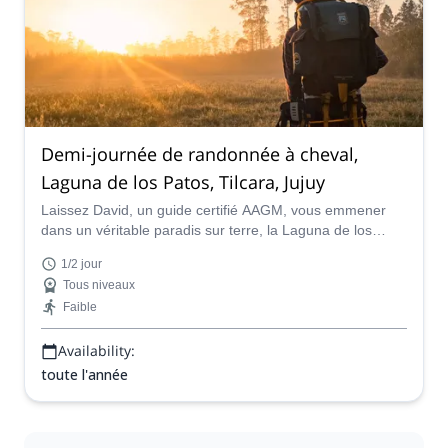
Demi-journée de randonnée à cheval,
Laguna de los Patos, Tilcara, Jujuy
Laissez David, un guide certifié AAGM, vous emmener
dans un véritable paradis sur terre, la Laguna de los
Patos. Suivez-le dans ce programme de randonnée à
1/2 jour
cheval d'une demi-journée près de Tilcara à Jujuy, au
Tous niveaux
nord de l'Argentine.
Faible
Availability:
toute l'année