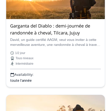
Garganta del Diablo : demi-journée de
randonnée à cheval, Tilcara, Jujuy
David, un guide certifié AAGM, veut vous inviter à cette
merveilleuse aventure, une randonnée à cheval à travers
la Garganta del Diablo à Tilcara, Jujuy. Découvrez ce
1/2 jour
paradis du nord de l'Argentine.
Tous niveaux
Intermédiaire
Availability:
toute l'année