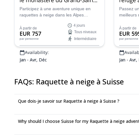
Bernard dans les Alpes
suisses
Participez à une aventure unique en
Passez un
raquettes à neige dans les Alpes
meilleurs
suisses
suisses et découvrez le monastère du
Alpes sui
4 jours
Saint-Bernard. Vous pourrez également
accompagn
À partir de
À partir de
EUR 757
Tous niveaux
EUR 59
visiter Barryland, la patrie du chien St.
de l'équi
Intermédiaire
par personne
par personne
Bernard !
atteindrez
raquettes.
Availability:
Availabi
Jan - Avr, Déc
Jan - Avr,
FAQs
:
Raquette à neige à Suisse
Que dois-je savoir sur Raquette à neige à Suisse ?
Why should I choose Suisse for my Raquette à neige adven