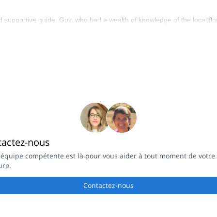
upportive guide, Guy, who had a wealth of knowledge of the local flora 
tactez-nous
 équipe compétente est là pour vous aider à tout moment de votre
ure.
Contactez-nous