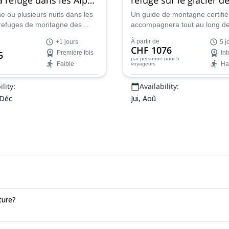
Bishorn
e ou plusieurs nuits dans les
Un guide de montagne certifié
 refuges de montagne des
accompagnera tout au long de
sses. En compagnie d'un
formidable randonnée glaciair
À partir de
+1 jours
5 j
ateur en montagne certifié
jours de refuge en refuge dans
CHF 1076
5
Première fois
In
pe Happy Tracks, vous
magnifique région de Bishorn,
par personne
pour 5
Faible
Ha
voyageurs
 des endroits reculés en
Alpes Pennines.
lity:
Availability:
 Déc
Jui, Aoû
ture?