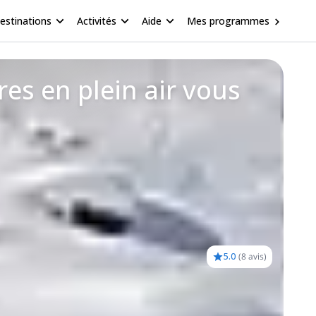
estinations
Activités
Aide
Mes programmes
res en plein air vous
5.0
(
8 avis
)