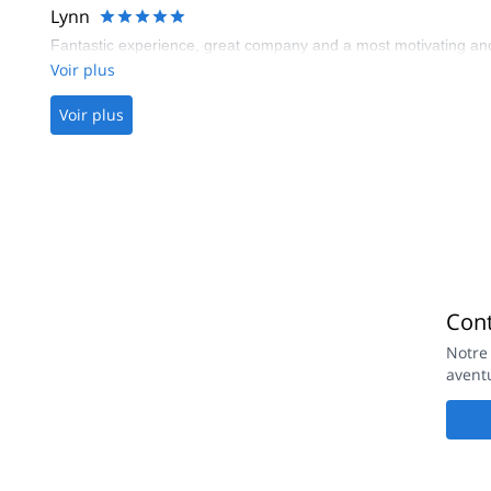
Lynn
Fantastic experience, great company and a most motivating and s
Voir plus
Voir plus
Con
Notre
avent