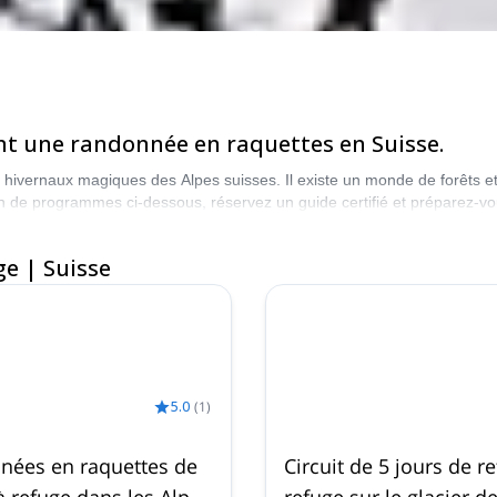
sant une randonnée en raquettes en Suisse.
ivernaux magiques des Alpes suisses. Il existe un monde de forêts et 
n de programmes ci-dessous, réservez un guide certifié et préparez-vou
e | Suisse
5.0
(
1
)
nées en raquettes de
Circuit de 5 jours de r
à refuge dans les Alpes
refuge sur le glacier d