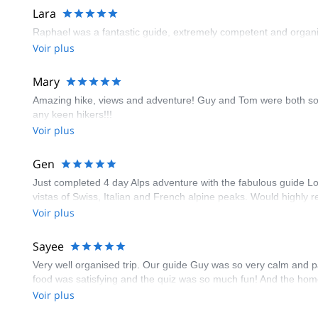
Lara
Raphael was a fantastic guide, extremely competent and organiz
Voir plus
Mary
Amazing hike, views and adventure! Guy and Tom were both so o
any keen hikers!!!
Voir plus
Gen
Just completed 4 day Alps adventure with the fabulous guide Lo
vistas of Swiss, Italian and French alpine peaks. Would highly
Voir plus
Sayee
Very well organised trip. Our guide Guy was so very calm and pat
food was satisfying and the quiz was so much fun! And the hom
Voir plus