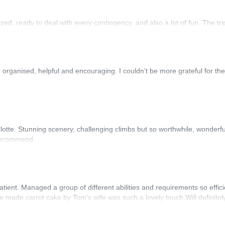
ed, ready to deal with every contingency, and also a lot of fun. The t
rganised, helpful and encouraging. I couldn’t be more grateful for th
lotte. Stunning scenery, challenging climbs but so worthwhile, wonder
 recommend.
ient. Managed a group of different abilities and requirements so effici
e made carrot cake by Tom's wife was such a lovely touch.Will definit