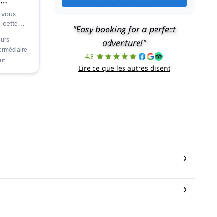
 vous
 cette
"Easy booking for a perfect
e de 5
ours
adventure!"
 la
termédiaire
 dans les
4.8
ut
Lire ce que les autres disent