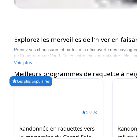
Explorez les merveilles de l'hiver en fai
Prenez vos chaussures et partez à la découverte des paysages h
de Fribourg ou de Vaud. Faites votre choix parmi notre sélectio
Voir plus
Meilleurs programmes de raquette à neig
Les plus populaires
5.0
(
6
)
Randonnée en raquettes vers
Randon
le monastère du Grand-Saint-
refuge 