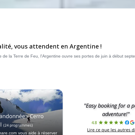
lité, vous attendent en Argentine !
"Easy booking for a p
adventure!"
randonnée - Cerro
4.8
l
(
24
programmes
)
Lire ce que les autres d
hare.com vous aide à réserver