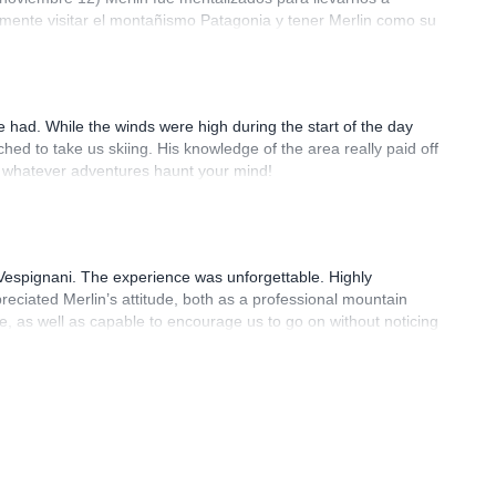
mente visitar el montañismo Patagonia y tener Merlin como su
had. While the winds were high during the start of the day
d to take us skiing. His knowledge of the area really paid off
o whatever adventures haunt your mind!
 Vespignani. The experience was unforgettable. Highly
ciated Merlin’s attitude, both as a professional mountain
, as well as capable to encourage us to go on without noticing