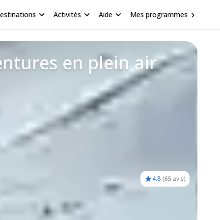
estinations
Activités
Aide
Mes programmes
ntures en plein air
4.8
(
65 avis
)