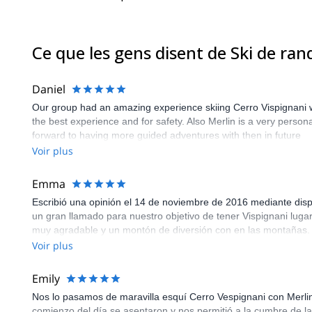
Ce que les gens disent de Ski de ra
Daniel
Our group had an amazing experience skiing Cerro Vispignani wit
the best experience and for safety. Also Merlin is a very person
forward to having more guided adventures with then in future
Voir plus
Emma
Escribió una opinión el 14 de noviembre de 2016 mediante dispo
un gran llamado para nuestro objetivo de tener Vispignani luga
muy agradable y un montón de diversión con en las montañas. 
Voir plus
Emily
Nos lo pasamos de maravilla esquí Cerro Vespignani con Merlin!
comienzo del día se asentaron y nos permitió a la cumbre de la