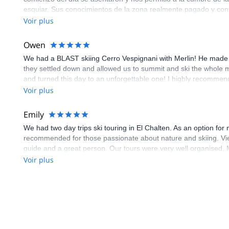
esquiar. Sus conocimientos de la zona realmente pagado y conv
guía lo que sea aventuras favorito su mente!
Voir plus
Owen
We had a BLAST skiing Cerro Vespignani with Merlin! He made a 
they settled down and allowed us to summit and ski the whole m
and turned this day to an unforgettable one! I highly recomme
Voir plus
Emily
We had two day trips ski touring in El Chalten. As an option fo
recommended for those passionate about nature and skiing. View
guide and a great person. Our tours were very well organised, 
any hurdles. Thanks very much, Merlin. We are very much hoping
Voir plus