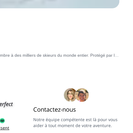
Du Midwest du pays à la dernière portion de terre de la province de la Terre de Feu, l'Argentine ouvre ses portes de juin à début septembre à des milliers de skieurs du monde entier. Protégé par la cordillère des Andes, vous trouverez en Argentine les plans les plus variés pour vivre des expériences extraordinaires de ski de randonnée avec les meilleurs guides locaux. Skiez à Mendoza, où se trouve l'Aconcagua, le plus haut sommet du monde en dehors de l'Himalaya. Descendez par les pentes pleines d'adrénaline des volcans de Neuquén. Faites des virages incroyables à Baguales et dans le parc national Nahuel Huapi à Bariloche, ou allez plus au sud à la recherche de grands souvenirs dans le glacier Perito Moreno, le champ de glace, Ushuaia et même la zone antarctique, en traversant le passage de Drake. Il ne fait aucun doute qu'en Argentine, il y a des options de ski de randonnée pour tout le monde ! Faites votre choix parmi notre sélection de programmes avec guide ci-dessous.
erfect
Contactez-nous
Notre équipe compétente est là pour vous
aider à tout moment de votre aventure.
isent