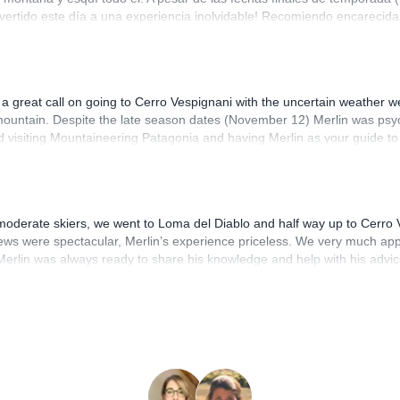
ertido este día a una experiencia inolvidable! Recomiendo encarecida
great call on going to Cerro Vespignani with the uncertain weather we 
ountain. Despite the late season dates (November 12) Merlin was psyche
nd visiting Mountaineering Patagonia and having Merlin as your guide t
r moderate skiers, we went to Loma del Diablo and half way up to Cerro
s were spectacular, Merlin’s experience priceless. We very much appre
Merlin was always ready to share his knowledge and help with his advice
 to be back in El Chalten very soon to undertake some further trips.