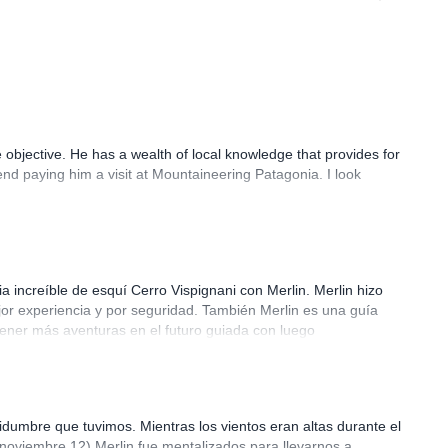
 objective. He has a wealth of local knowledge that provides for
end paying him a visit at Mountaineering Patagonia. I look
 increíble de esquí Cerro Vispignani con Merlin. Merlin hizo
ejor experiencia y por seguridad. También Merlin es una guía
ener más aventuras en el futuro guiada con luego
idumbre que tuvimos. Mientras los vientos eran altas durante el
(noviembre 12) Merlin fue mentalizados para llevarnos a