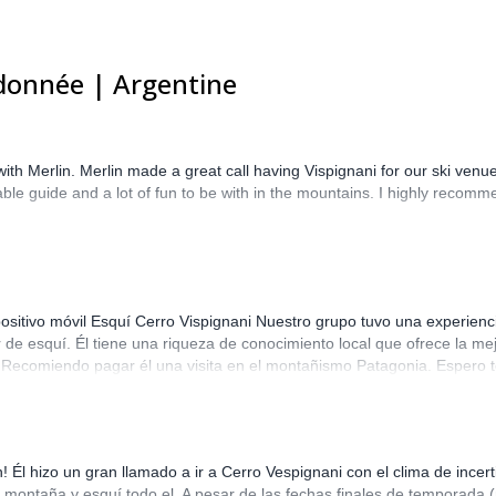
ndonnée | Argentine
h Merlin. Merlin made a great call having Vispignani for our ski venue
able guide and a lot of fun to be with in the mountains. I highly recomm
sitivo móvil Esquí Cerro Vispignani Nuestro grupo tuvo una experiencia
r de esquí. Él tiene una riqueza de conocimiento local que ofrece la m
Recomiendo pagar él una visita en el montañismo Patagonia. Espero t
 Él hizo un gran llamado a ir a Cerro Vespignani con el clima de incert
 montaña y esquí todo el. A pesar de las fechas finales de temporada 