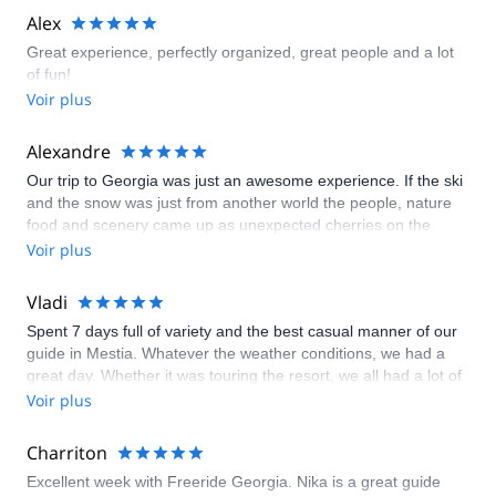
locations. Additionally, all the transportation was well organized,
Alex
and I enjoyed my accommodation and the food. Overall, this
Great experience, perfectly organized, great people and a lot
was a very authentic and adventurous experience with
of fun!
incredible freeride conditions. I highly recommend this tour!
Voir plus
Alexandre
Our trip to Georgia was just an awesome experience. If the ski
and the snow was just from another world the people, nature
food and scenery came up as unexpected cherries on the
cake. I highly recommend this to anyone in search of a mind
Voir plus
blowing high level of sensations
Vladi
Spent 7 days full of variety and the best casual manner of our
guide in Mestia. Whatever the weather conditions, we had a
great day. Whether it was touring the resort, we all had a lot of
fun and motivation in the group. It felt like we were traveling
Voir plus
with the best buddies. Many thanks to Dato & Nika, Leo and
the ladies who cooked Georgian traditional meals for us every
Charriton
day. We'll be back! February is definitely the month for
Excellent week with Freeride Georgia. Nika is a great guide
powdering, we'll check out April to go higher and steeper.