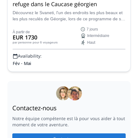
refuge dans le Caucase géorgien
Découvrez le Svaneti, l'un des endroits les plus beaux et
les plus reculés de Géorgie, lors de ce programme de ski
passionnant en compagnie d'Ilia, un guide local certifié
7 jours
IFMGA.
À partir de
EUR 1730
Intermédiaire
Haut
par personne
pour 6 voyageurs
Availability:
Fév - Mai
Contactez-nous
Notre équipe compétente est là pour vous aider à tout
moment de votre aventure.