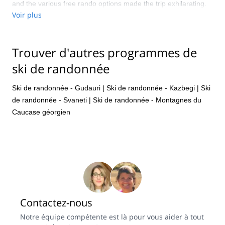
and the various free rando options made the trip exhilarating.
Madlova!
Voir plus
Trouver d'autres programmes de
ski de randonnée
Ski de randonnée - Gudauri
|
Ski de randonnée - Kazbegi
|
Ski
de randonnée - Svaneti
|
Ski de randonnée - Montagnes du
Caucase géorgien
Contactez-nous
Notre équipe compétente est là pour vous aider à tout