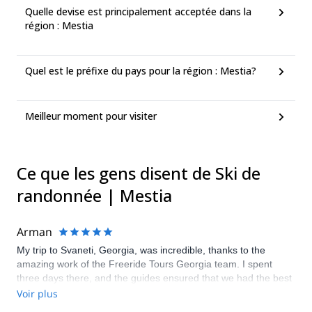
Quelle devise est principalement acceptée dans la
région : Mestia
Quel est le préfixe du pays pour la région : Mestia?
Meilleur moment pour visiter
Ce que les gens disent de Ski de
randonnée | Mestia
Arman
My trip to Svaneti, Georgia, was incredible, thanks to the
amazing work of the Freeride Tours Georgia team. I spent
three days there, and the guides ensured that we had the best
and the most diverse riding experience, consisting of freeride,
Voir plus
ski tour, and catski. We always found great snow and beautiful