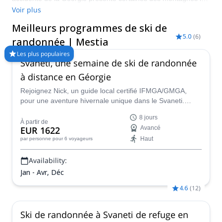
plus hautes et les plus isolées du continent. La petite ville
Voir plus
alpine de Mestia est parfaitement située au milieu des
Meilleurs programmes de ski de
montagnes du Caucase et constitue un tremplin pour le ski de
5.0
(
6
)
randonnée. Visitez-la pendant les mois d'hiver, entre décembre
randonnée | Mestia
et mars, pour bénéficier de conditions idéales pour le ski de
Les plus populaires
randonnée.
Svaneti, une semaine de ski de randonnée
à distance en Géorgie
Rejoignez Nick, un guide local certifié IFMGA/GMGA,
pour une aventure hivernale unique dans le Svaneti.
Passez 9 jours de ski de randonnée en Géorgie et
8 jours
explorez Tetnuldi, Koruldi, Lamaria, Detsili, le glacier de
À partir de
EUR 1622
Avancé
Chalaadi, et plus encore lors d'une fête de la poudreuse
Haut
par personne
pour 6 voyageurs
inoubliable !
Availability:
Jan - Avr, Déc
4.6
(
12
)
Ski de randonnée à Svaneti de refuge en