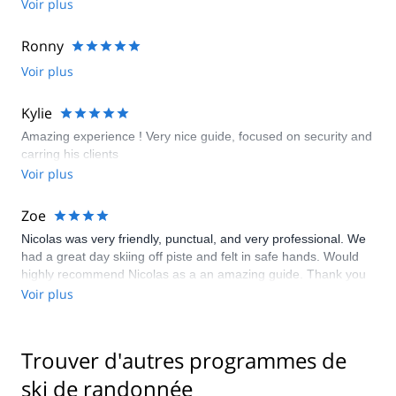
Voir plus
Ronny
Voir plus
Kylie
Amazing experience ! Very nice guide, focused on security and
carring his clients
Voir plus
Zoe
Nicolas was very friendly, punctual, and very professional. We
had a great day skiing off piste and felt in safe hands. Would
highly recommend Nicolas as a an amazing guide. Thank you
for what was a great day! All 7 of us loved it.
Voir plus
Trouver d'autres programmes de
ski de randonnée