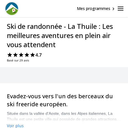
Mes programmes
Ski de randonnée - La Thuile : Les
meilleures aventures en plein air
vous attendent
4.7
Basé sur 29 avis
Evadez-vous vers l'un des berceaux du
ski freeride européen.
Située dans la vallée d'Aoste, dans les Alpes italiennes, La
Thuile est une petite ville qui possède de grandes attractions,
notamment la station de ski qui vous permet de profiter des
Voir plus