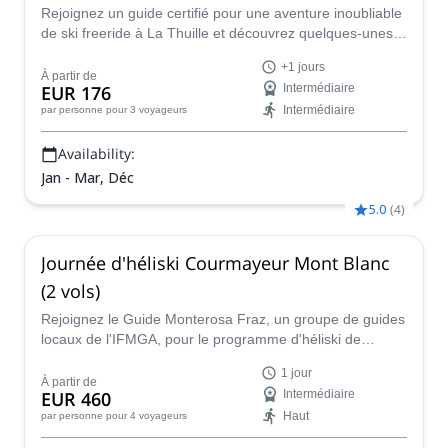
Rejoignez un guide certifié pour une aventure inoubliable
de ski freeride à La Thuille et découvrez quelques-unes
des meilleures pistes des Alpes !
+1 jours
À partir de
EUR 176
Intermédiaire
Intermédiaire
par personne
pour 3 voyageurs
Availability:
Jan - Mar, Déc
5.0
(
4
)
Journée d'héliski Courmayeur Mont Blanc
(2 vols)
Rejoignez le Guide Monterosa Fraz, un groupe de guides
locaux de l'IFMGA, pour le programme d'héliski de
Courmayeur dans le massif du Mont Blanc. Profitez d'une
1 jour
aventure unique sous la direction des plus
À partir de
EUR 460
Intermédiaire
professionnels.
Haut
par personne
pour 4 voyageurs