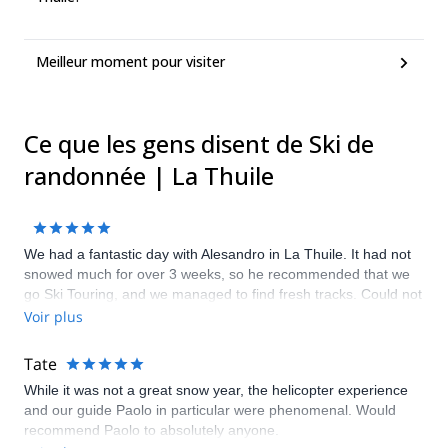
Meilleur moment pour visiter
Ce que les gens disent de Ski de
randonnée | La Thuile
We had a fantastic day with Alesandro in La Thuile. It had not
snowed much for over 3 weeks, so he recommended that we
go Ski Touring, and we managed to find fresh tracks. Could not
have gone better!
Voir plus
Tate
While it was not a great snow year, the helicopter experience
and our guide Paolo in particular were phenomenal. Would
recommend Paolo to absolutely anyone.