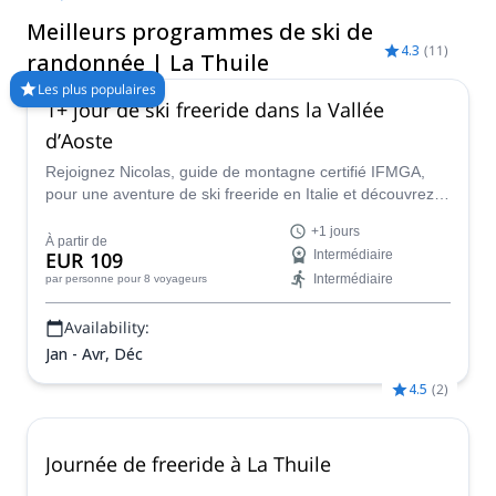
formidables possibilités de freeride de la région.
Meilleurs programmes de ski de
4.3
(
11
)
randonnée | La Thuile
Les plus populaires
1+ jour de ski freeride dans la Vallée
d’Aoste
Rejoignez Nicolas, guide de montagne certifié IFMGA,
pour une aventure de ski freeride en Italie et découvrez
les superbes pentes enneigées de la Vallée d’Aoste !
+1 jours
À partir de
EUR 109
Intermédiaire
Intermédiaire
par personne
pour 8 voyageurs
Availability:
Jan - Avr, Déc
4.5
(
2
)
Journée de freeride à La Thuile