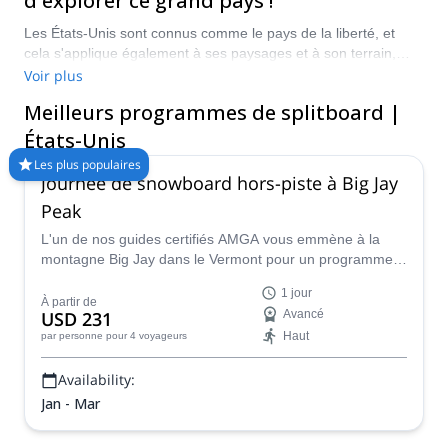
d'explorer ce grand pays !
Les États-Unis sont connus comme le pays de la liberté, et
cela s'applique également à ses paysages et à son terrain,
avec tous les types de beauté naturelle imaginables dans le
Voir plus
pays. Le splitboard est une façon vraiment glorieuse et
Meilleurs programmes de splitboard |
excitante de découvrir et d'explorer certaines des régions les
plus isolées et éloignées, avec de l'espace à profusion et peu
États-Unis
de monde pour faciliter l'expérience. En dehors du splitboard, il
Les plus populaires
existe une grande variété culturelle et historique dans tout le
Journée de snowboard hors-piste à Big Jay
pays, ce qui permet de découvrir une infinité de lieux et
Peak
d'histoires. Faites votre choix parmi notre sélection de
programmes de splitboard aux États-Unis et préparez-vous à
L'un de nos guides certifiés AMGA vous emmène à la
boucler votre ceinture pour le voyage !
montagne Big Jay dans le Vermont pour un programme
de snowboard hors-piste d'une journée.
1 jour
À partir de
USD 231
Avancé
Haut
par personne
pour 4 voyageurs
Availability:
Jan - Mar