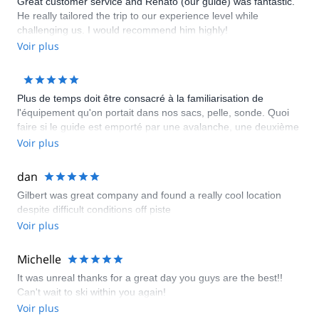
Great customer service and Renato (our guide) was fantastic.
He really tailored the trip to our experience level while
challenging us. I would recommend him highly!
Voir plus
Plus de temps doit être consacré à la familiarisation de
l'équipement qu'on portait dans nos sacs, pelle, sonde. Quoi
faire si le guide est emporté par une avalanche, une deuxième
radio devrait être porté par un des clients, comment utiliser les
Voir plus
émetteurs de détresse lors d'une recherche.
dan
Gilbert was great company and found a really cool location
despite difficult conditions off piste
Voir plus
Michelle
It was unreal thanks for a great day you guys are the best!!
Can't wait to ski within you again!
Voir plus