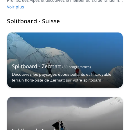
Profitez des Alpes et découvrez le meilleur du ski de randonnée et du snowboard alpin en Suisse. Que ce soit en Valais, dans le canton de Berne, dans les Grisons ou ailleurs, prenez votre splitboard et explorez les terrains montagneux exceptionnels de la Suisse.
Voir plus
Splitboard - Suisse
Splitboard - Zermatt
(
50
programmes
)
Découvrez les paysages époustouflants et l'incroyable
terrain hors-piste de Zermatt sur votre splitboard !