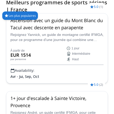
Meilleurs programmes de sports aériens
l'adrénaline en pratiquant le paralpinisme là où ce sport a vu le
5.0
(
1
)
jour ! Comparez et réservez un guide certifié pour votre
| France
programme sur Explore-Share.com : Plus de 1500 guides, plus
Les plus populaires
de 70 pays et plus de 8000 programmes différents à choisir.
Ascension avec un guide du Mont Blanc du
Faites votre choix parmi notre sélection de programmes de
Tacul avec descente en parapente
paralpinisme en France. La montagne vous appelle !
Rejoignez Yannick, un guide de montagne certifié IFMGA,
pour ce programme d'une journée qui combine une
ascension du Mont Blanc du Tacul, un sommet de 4 000
1 jour
m situé au milieu du massif du Mont Blanc, avec une
À partir de
EUR 1514
Intermédiaire
incroyable descente en parapente jusqu'à Chamonix.
Haut
par personne
Availability:
Avr - Jui, Sep, Oct
5.0
(
2
)
1+ jour d'escalade à Sainte Victoire,
Provence
Rejoignez André, un guide certifié IFMGA, pour cette