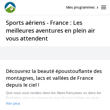
Mes programmes
Sports aériens - France : Les
meilleures aventures en plein air
vous attendent
Découvrez la beauté époustouflante des
montagnes, lacs et vallées de France
depuis le ciel !
Que vous vous rendiez dans les Alpes françaises ou dans les
Pyrénées, vous ne manquerez pas de vous éclater en sautant
du haut de certains des sommets les plus emblématiques de
Voir plus
France. Profitez de vues imprenables et faites monter