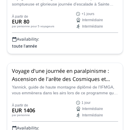
somptueuse et glorieuse journée d'escalade à Sainte
Victoire, en Provence, une belle région populaire de
+1 jours
France qui offre des vues spectaculaires sur la
À partir de
EUR 80
Intermédiaire
campagne française idyllique, et une grande variété de
Intermédiaire
par personne
pour 5 voyageurs
voies et de sites d'escalade.
Availability:
toute l'année
Voyage d'une journée en paralpinisme :
Ascension de l'arête des Cosmiques et
parapente
Yannick, guide de haute montagne diplômé de l'IFMGA,
vous emmènera dans les airs lors de ce programme qui
combine l'ascension classique de l'arête des Cosmiques
1 jour
et l'aventure de voler dans les montagnes en parapente !
À partir de
EUR 1406
Intermédiaire
Intermédiaire
par personne
Availability: