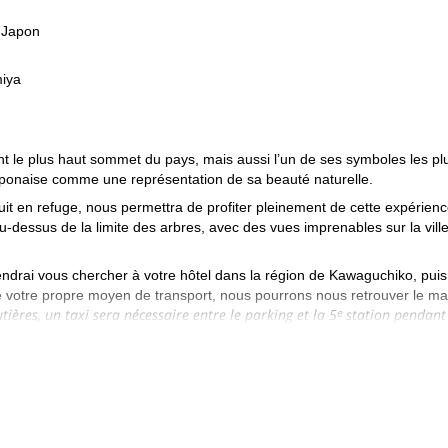
 Japon
miya
nt le plus haut sommet du pays, mais aussi l’un de ses symboles les pl
japonaise comme une représentation de sa beauté naturelle.
 en refuge, nous permettra de profiter pleinement de cette expérien
u-dessus de la limite des arbres, avec des vues imprenables sur la ville
iendrai vous chercher à votre hôtel dans la région de Kawaguchiko, pui
 votre propre moyen de transport, nous pourrons nous retrouver le ma
utières, un taxi sera nécessaire entre le parking et la 5ᵉ station pendant
 trajet.
ion du mont Fuji. Il faut compter environ 4 à 5 heures pour atteindre
e la limite forestière. Nous arriverons alors dans un petit groupe de re
réparer pour l’ascension finale. Afin d’admirer le lever du soleil depui