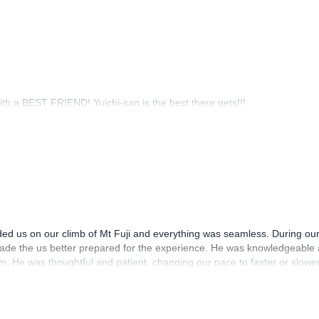
th a BEST FRIEND! Yuichi-san is the best there gets!!!
ded us on our climb of Mt Fuji and everything was seamless. During ou
ade the us better prepared for the experience. He was knowledgeable
n. He was thoughtful and patient, changing our pace to faster or slowe
le:)