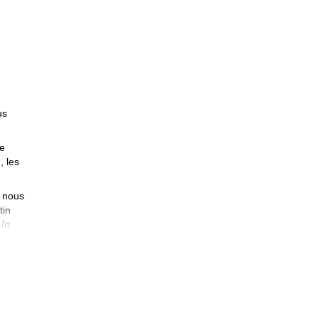
us
ce
, les
s nous
tin
 la
 le
fuges
s le