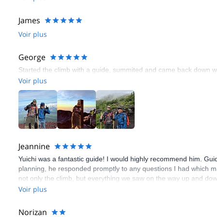
James
Voir plus
George
Started the climb with a guide, summited and came back down wi
Voir plus
Jeannine
Yuichi was a fantastic guide! I would highly recommend him. Gui
planning, he responded promptly to any questions I had which m
not only the climb, but everything we saw on the way up and dow
depending on our needs. I would give him more stars if I were ab
Voir plus
Norizan