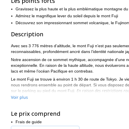
Les points forts
Gravissez la plus haute et la plus emblématique montagne du
Admirez le magnifique lever du soleil depuis le mont Fuji
Découvrez son impressionnant sommet volcanique, le Fujino
Description
Avec ses 3 776 mètres d’altitude, le mont Fuji n’est pas seuleme
reconnaissables, profondément ancré dans l’identité nationale 
Notre ascension de ce sommet mythique, accompagnée d’une nuit
exceptionnelle. En raison de la haute altitude, nous évoluerons a
lacs et même l’océan Pacifique en contrebas.
Le mont Fuji se trouve à environ 1 h 30 de route de Tokyo. Je v
nous rendrons ensemble au point de départ. Si vous disposez de
En raison des restrictions ro
sur le parking au pied du mont Fuji.
haute saison (de juillet à août). Le coût est d’environ 15 000 ¥ par
Voir plus
Une fois notre équipement préparé, nous entamerons notre ascens
refuge, situé à environ 2 700 mètres d’altitude, bien au-dessus d
Le prix comprend
où nous pourrons nous reposer, partager le repas du soir et nous p
sommet, nous commencerons notre montée très tôt le matin.
Frais de guide