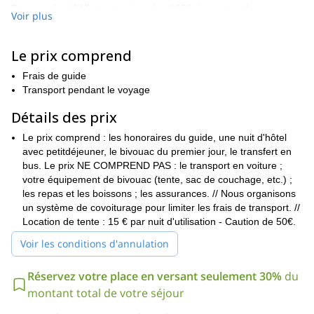
Danemark et l'Allemagne
jusqu'en 1950, inspectant le
Voir plus
commerce maritime. Chaque garde avait ses propres champs à
inspecter, qui étaient reliés entre eux par des sentiers.
Le prix comprend
en suivant la côte
Vous serez
la plus grande partie du chemin,
randonnée de 3 jours à travers un paysage très diversifié
avec
Frais de guide
des prairies, des forêts et des tourbières. Le long des rives du
Transport pendant le voyage
fjord, nous trouverons à la fois une riche vie animale et végétale
et de nombreux habitats intéressants. Nous passerons la nuit
Détails des prix
dans des bivouacs organisés le long de la route.
Le prix comprend : les honoraires du guide, une nuit d'hôtel
Sentier de la qualité
Le chemin de la Gendarmstie est qualifié de
avec petitdéjeuner, le bivouac du premier jour, le transfert en
- Le meilleur de l'Europe.
C'est une excellente occasion de
bus. Le prix NE COMPREND PAS : le transport en voiture ;
découvrir un autre pays et de profiter de paysages variés, entre
votre équipement de bivouac (tente, sac de couchage, etc.) ;
mer et forêt.
les repas et les boissons ; les assurances. // Nous organisons
Cette randonnée est accessible à tout bon marcheur. En fait, elle
un système de covoiturage pour limiter les frais de transport. //
une première randonnée facile pour se tester
est
Location de tente : 15 € par nuit d'utilisation - Caution de 50€.
avant de
s'engager dans des activités plus techniques, bien qu'il soit
Voir les conditions d'annulation
Le trek
obligatoire d'avoir déjà participé à une activité similaire.
ne comporte pas de difficulté particulière
En plus de cela, vous
Réservez votre place en versant seulement 30%
du
devez être capable de transporter votre matériel de camping
montant total de votre séjour
pour la journée.
Si vous êtes intéressé à vous joindre à moi pour ce trek,