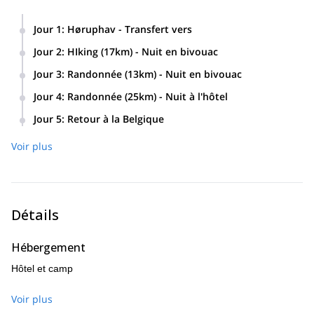
Jour 1
:
Høruphav - Transfert vers
Transport en voiture (covoiturage) jusqu'à Høruphav,
Jour 2
:
HIking (17km) - Nuit en bivouac
Danemark. Transfert en bus vers notre point de départ. Nuit
en bivouac.
Jour 3
:
Randonnée (13km) - Nuit en bivouac
Jour 4
:
Randonnée (25km) - Nuit à l'hôtel
Jour 5
:
Retour à la Belgique
Voir plus
Détails
Hébergement
Hôtel et camp
Voir plus