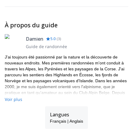
À propos du guide
Damien
5.0
(
3
)
Guide de randonnée
J'ai toujours été passionné par la nature et la découverte de
nouveaux endroits. Mes premières randonnées m'ont conduit à
travers les Alpes, les Pyrénées et les paysages de la Corse. J'ai
parcouru les sentiers des Highlands en Écosse, les fjords de
Norvège et les paysages volcaniques d'Islande. Dans les années
2000, je me suis également orienté vers l'alpinisme, que je
pratique en tant qu'amateur au sein du Club Alpin Belge. Depuis
quelques années, je pratique également l'ultra-trail, une activité
Voir plus
qui m'a permis d'acquérir certaines compétences physiques et de
repenser progressivement ma conception de la randonnée.
Langues
Aujourd'hui, je m'oriente vers un concept plus "rapide et léger" :
Français | Anglais
Je prends plaisir à enchaîner les kilomètres et le dénivelé en
voyageant léger dans des environnements exigeants.