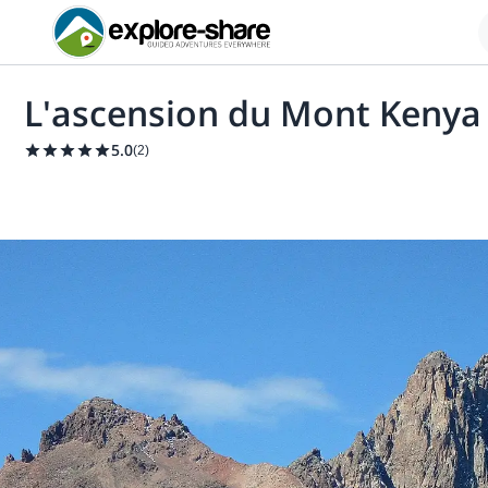
L'ascension du Mont Kenya e
5.0
(
2
)