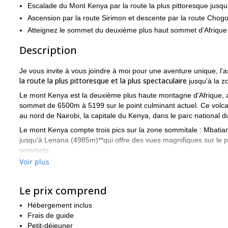
Escalade du Mont Kenya par la route la plus pittoresque jusq
Ascension par la route Sirimon et descente par la route Chogo
Atteignez le sommet du deuxième plus haut sommet d'Afrique 
Description
Je vous invite à vous joindre à moi pour une aventure unique, l'
la route la plus pittoresque et la plus spectaculaire
jusqu'à la 
Le mont Kenya est la deuxième plus haute montagne d'Afrique, ap
sommet de 6500m à 5199 sur le point culminant actuel. Ce volcan 
au nord de Nairobi, la capitale du Kenya, dans le parc national 
Le mont Kenya compte trois pics sur la zone sommitale : Mbatia
jusqu'à Lenana (4985m)**qui offre des vues magnifiques sur le p
sommets.
Voir plus
combine les deux routes les plus 
Le trekking Sirimon Chigoria
de la montagne, en grimpant à travers les forêts jusqu'à ce que
Le prix comprend
Cette randonnée merveilleuse et pittoresque vous emmène à la 
moment pour escalader le Mont Kenya est pendant les mois secs de
Hébergement inclus
monter par l'itinéraire Sirimon et desce
Le trek nous emmène à
Frais de guide
sentiers forestiers, en effectuant toute la traversée de la monta
Petit-déjeuner