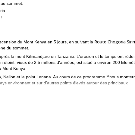
u'au sommet.
ria.
!
Route Chogoria Sir
ascension du Mont Kenya en 5 jours, en suivant la
zone du sommet.
rès le mont Kilimandjaro en Tanzanie. L'érosion et le temps ont réduit
éteint, vieux de 2,5 millions d'années, est situé à environ 200 kilomèt
du Mont Kenya.
n, Nelion et le point Lenana. Au cours de ce programme **nous monter
ays environnant et sur d'autres points élevés autour des principaux
pittoresques vers le sommet du Mt Kenya.
. Nous monterons par le côt
 nous arrivions à une large crête, approchant la zone du sommet.
découverte des paysages uniques de cette région du Kenya. Le meille
 janvier, février, fin août, septembre et octobre.
ndre par l'itinéraire Chogoria,
qui vous emmènera à travers de magnif
gne. Cet itinéraire combiné offre une nature époustouflante et des pays