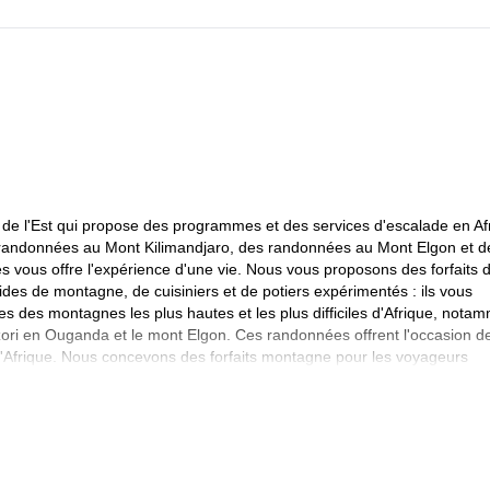
 de l'Est qui propose des programmes et des services d'escalade en Af
 randonnées au Mont Kilimandjaro, des randonnées au Mont Elgon et d
 vous offre l'expérience d'une vie. Nous vous proposons des forfaits 
es de montagne, de cuisiniers et de potiers expérimentés : ils vous
s des montagnes les plus hautes et les plus difficiles d'Afrique, nota
ori en Ouganda et le mont Elgon. Ces randonnées offrent l'occasion d
 d'Afrique. Nous concevons des forfaits montagne pour les voyageurs
king en Afrique.