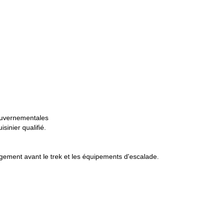
e lac Ellis.
lleure acclimatation à l'altitude. Nous commencerons par la partie nor
 Camp et le Shipton's Camp avant d'atteindre le Point Lenana.
pour ce grand trek de 5 jours ! Réservez votre programme et préparez-
6 jours d'ascension du Mont Kenya via le Sirimon Chog
s également un
gouvernementales
sinier qualifié.
rgement avant le trek et les équipements d'escalade.