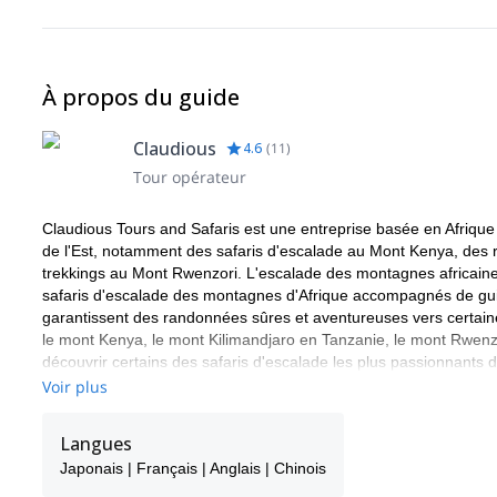
À propos du guide
Claudious
4.6
(
11
)
Tour opérateur
Claudious Tours and Safaris est une entreprise basée en Afrique
de l'Est, notamment des safaris d'escalade au Mont Kenya, des
trekkings au Mont Rwenzori. L'escalade des montagnes africaines
safaris d'escalade des montagnes d'Afrique accompagnés de guid
garantissent des randonnées sûres et aventureuses vers certaine
le mont Kenya, le mont Kilimandjaro en Tanzanie, le mont Rwenz
découvrir certains des safaris d'escalade les plus passionnants
solitaires, les petits et les grands groupes qui envisagent un trek
Voir plus
Langues
Japonais | Français | Anglais | Chinois