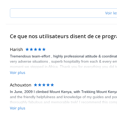
Voir le
Ce que nos utilisateurs disent de ce pro
Harish
Tremendous team-effort , highly professional attitude & coordina
very adverse situations , superb hospitality from each & every e
moment we stepped in Africa. Thank you for everything you did to
Voir plus
Achouxton
In June, 2009 I climbed Mount Kenya, with Trekking Mount Kenya
and the friendly helpfulness and knowledge of my guides and por
thoroughly fabulous and memorable trek! I recommend this com
Voir plus