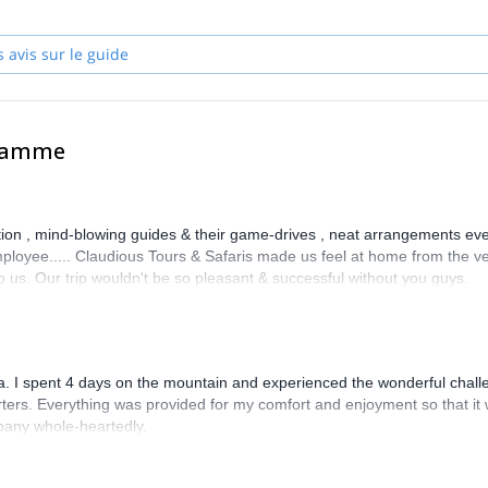
s avis sur le guide
gramme
tion , mind-blowing guides & their game-drives , neat arrangements eve
mployee..... Claudious Tours & Safaris made us feel at home from the v
 us. Our trip wouldn't be so pleasant & successful without you guys.
. I spent 4 days on the mountain and experienced the wonderful chall
ters. Everything was provided for my comfort and enjoyment so that it
pany whole-heartedly.