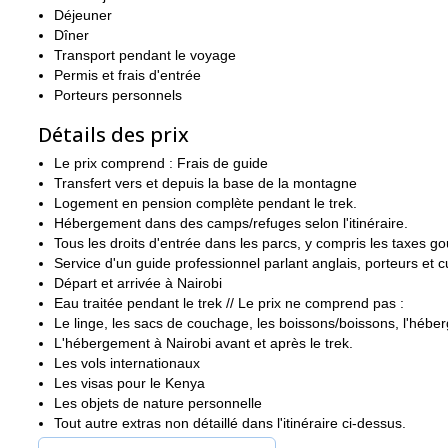
vues sur la vallée des Gorges, le lac Michaelson et l
magnifiques.
Déjeuner
Dîner
En commençant par la route Sirimon, vous bénéficierez d'une mei
Transport pendant le voyage
ouest du Mont Kenya, en passant par le Liki North, le Old Moses
Permis et frais d'entrée
**Alors si vous voulez escalader le Mont Kenya, rejoignez-nous 
Porteurs personnels
à vivre une expérience inoubliable en Afrique !**Nous proposon
route.
Détails des prix
Le prix comprend : Frais de guide
Transfert vers et depuis la base de la montagne
Logement en pension complète pendant le trek.
Hébergement dans des camps/refuges selon l'itinéraire.
Tous les droits d'entrée dans les parcs, y compris les taxes 
Service d'un guide professionnel parlant anglais, porteurs et cui
Départ et arrivée à Nairobi
Eau traitée pendant le trek // Le prix ne comprend pas :
Le linge, les sacs de couchage, les boissons/boissons, l'hébe
L'hébergement à Nairobi avant et après le trek.
Les vols internationaux
Les visas pour le Kenya
Les objets de nature personnelle
Tout autre extras non détaillé dans l'itinéraire ci-dessus.