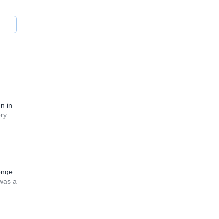
n in
ery
enge
 was a