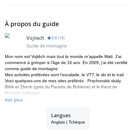
Je vous remercie d'apporter des chaussures d'escalade, car la
location de celles-ci est limitée.
À propos du guide
Vojtech
5.0
(
18
)
Guide de montagne
Mon nom est Vojtěch mais tout le monde m'appelle Watt. J'ai
commencé à grimper à l'âge de 16 ans. En 2009, j'ai été certifié
comme guide de montagne.
Mes activités préférées sont l'escalade, le VTT, le ski et le trail.
Voici quelques-uns de mes sites préférés : Prachovské skály,
Bišík et Zbiroh (grès du Paradis de Bohème) et le Karst de
Moravie (calcaire).
L'un de mes plus beaux exploits d'escalade a été réalisé dans le
Voir plus
Val Qualido (Italie), ainsi que la face nord du Malý Kežmarský štít,
dans les Hautes Tatras (Slovaquie), et bien d'autres encore !
Langues
A côté de cela, je suis le rédacteur en chef d'un site web de plein
Anglais | Tchèque
air, j'écris des articles méthodologiques pour des magazines
d'escalade et des bandes dessinées d'escalade.