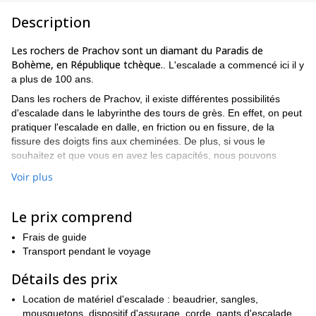
Description
Les rochers de Prachov sont un diamant du Paradis de
Bohème, en République tchèque.
. L'escalade a commencé ici il y
a plus de 100 ans.
Dans les rochers de Prachov, il existe différentes possibilités
d'escalade dans le labyrinthe des tours de grès. En effet, on peut
pratiquer l'escalade en dalle, en friction ou en fissure, de la
fissure des doigts fins aux cheminées. De plus, si vous le
souhaitez et que vous en avez les capacités, nous pouvons
même sauter de tour en tour.
Voir plus
L'un des plus populaires est la Tour de Dresde (Drážďanská věž).
Le rocher de la prière ( ou main du moine) est également très
Le prix comprend
populaire.
Nous nous retrouverons dans la région et commencerons à
Frais de guide
grimper ! Nous pouvons partir pour un ou plusieurs jours.
Transport pendant le voyage
**Vous êtes intéressé par l'escalade dans cet endroit très spécial
Détails des prix
du Paradis de la Bohème ? Alors envoyez-moi une demande en
indiquant le nombre de jours que vous souhaitez venir. Je serais
Location de matériel d'escalade : beaudrier, sangles,
ravi de vous guider ici !**Et il y a d'autres excellentes options
mousquetons, dispositif d'assurage, corde, gants d'escalade