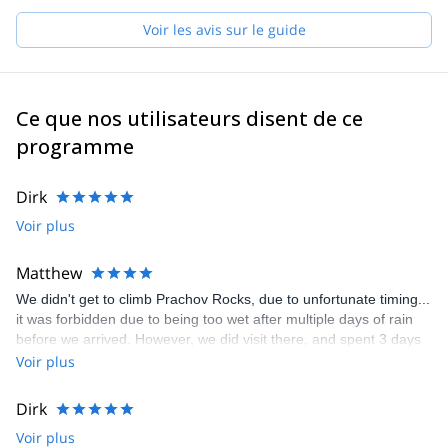
Voir les avis sur le guide
Ce que nos utilisateurs disent de ce
programme
Dirk
Voir plus
Matthew
We didn't get to climb Prachov Rocks, due to unfortunate timing...
it was forbidden due to being too wet after multiple days of rain
before we arrived. However, we did visit there, and spent 3 days
climbing at another spot where climbing was allowed. All in all, it
Voir plus
was a great trip. Good first taste of Czech sandstone climbing for
me and my son, and the guide, Vojtech was amazing. Very
Dirk
friendly and accommodating, and a very impressive climber 💪
Voir plus
Happy with what we got done.