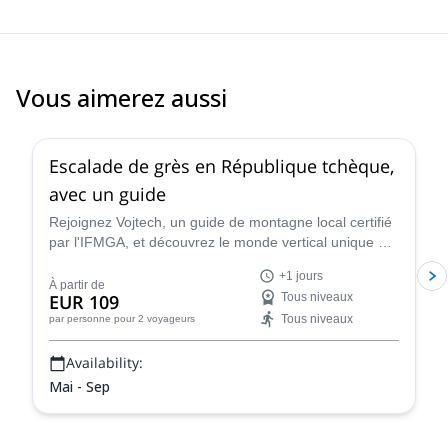
Vous aimerez aussi
5.0
(
9
)
Escalade de grès en République tchèque,
avec un guide
Rejoignez Vojtech, un guide de montagne local certifié
par l'IFMGA, et découvrez le monde vertical unique de
la République tchèque en escaladant le paradis de la
+1 jours
Bohème.
À partir de
EUR 109
Tous niveaux
Tous niveaux
par personne
pour 2 voyageurs
Availability:
Mai - Sep