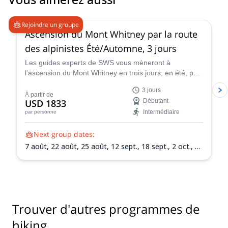
4.9
(
14
)
Rejoindre un groupe
Ascension du Mont Whitney par la route
des alpinistes Été/Automne, 3 jours
Les guides experts de SWS vous mèneront à
l'ascension du Mont Whitney en trois jours, en été, par
la Mountaineer's Route, une piste classique et
3 jours
populaire qui vous fera traverser certains des
À partir de
USD 1833
Débutant
paysages et terrains les plus uniques de Californie.
Intermédiaire
par personne
Next group dates:
7 août,
22 août,
25 août,
12 sept.,
18 sept.,
2 oct.,
12
juin 2027,
15 juin 2027,
18 juin 2027,
26 juin 2027,
30
juin 2027,
3 juil. 2027,
6 juil. 2027,
9 juil. 2027,
13 juil.
2027,
24 juil. 2027,
30 juil. 2027,
3 août 2027,
7 août
2027,
14 août 2027,
17 août 2027,
20 août 2027,
24
août 2027,
1 sept. 2027,
4 sept. 2027,
7 sept. 2027,
Trouver d'autres programmes de
10 sept. 2027,
14 sept. 2027,
18 sept. 2027,
22 sept.
2027,
25 sept. 2027,
28 sept. 2027,
1 oct. 2027
hiking