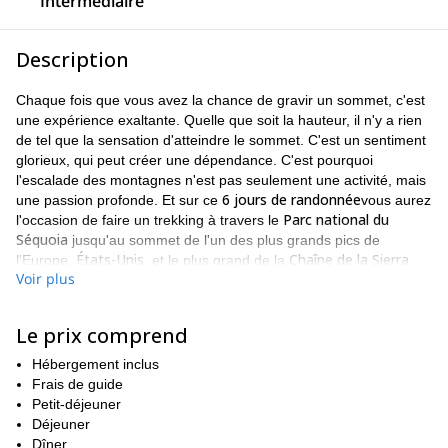
Intermédiaire
Description
Chaque fois que vous avez la chance de gravir un sommet, c'est
une expérience exaltante. Quelle que soit la hauteur, il n'y a rien
de tel que la sensation d'atteindre le sommet. C'est un sentiment
glorieux, qui peut créer une dépendance. C'est pourquoi
l'escalade des montagnes n'est pas seulement une activité, mais
6 jours de randonnée
une passion profonde. Et sur ce
vous aurez
Parc national du
l'occasion de faire un trekking à travers le
Séquoia
jusqu'au sommet de l'un des plus grands pics de
États-Unis
Chaîne de la Sierra
l'Europe.
, et le plus grand de la
Voir plus
Nevada, Mont Whitney (4 421m)
.
Le Mont Whitney
Alors que le trek jusqu'au sommet du
peut être
6 jours
fait en moins de temps, nous pensons que le faire en
Le prix comprend
vous donnera l'occasion d'apprécier réellement le paysage
Hébergement inclus
époustouflant qui l'entoure. Nous emprunterons également un
Frais de guide
itinéraire plus long et plus isolé pour atteindre le sommet. Ainsi,
Petit-déjeuner
vous éviterez les foules habituelles. Vous pourrez ainsi profiter
Déjeuner
non seulement de la beauté de la région, mais aussi de la paix et
Dîner