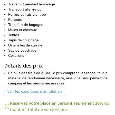
de la tranquillité qu'elle offre.
Transport pendant le voyage
L'itinéraire choisi comporte plusieurs points forts naturels. Il s'agit
Transport aller-retour
Avant-poste sibérien
r ruisseau rock inférieur
notamment de
le
et
Permis et frais d'entrée
Prairie de Crabtree
le
. Vous aurez également l'occasion de voir
Porteurs
plusieurs zones magnifiques et éloignées de la célèbre région de
Transfert de bagages
Le parc national de Sequoia.
l'Océan Indien.
Mules et chevaux
Tout ce dont vous avez besoin pour que votre programme et
Tentes
votre expérience soient excellents vous sera fourni, notamment
Tapis de couchage
délicieux repas
des conditions de camping confortables.
Ustensiles de cuisine
et
Il
randonneur expérimenté
bonne condition
suffit d'être un
Sac de couchage
sur
physique
Collations
.
Si vous souhaitez vous rendre au sommet du Mont Whitney à
Détails des prix
un rythme tranquille, le long d'une route pittoresque, ce
programme est fait pour vous. Tout ce que vous avez à faire
En plus des frais de guide, le prix comprend les repas, tout le
est de nous envoyer une demande. Vous ne le regretterez pas.
matériel de randonnée nécessaire, ainsi que l'équipement de
camping et les permis nécessaires.
Voir les conditions d'annulation
Réservez votre place en versant seulement 30%
du
montant total de votre séjour