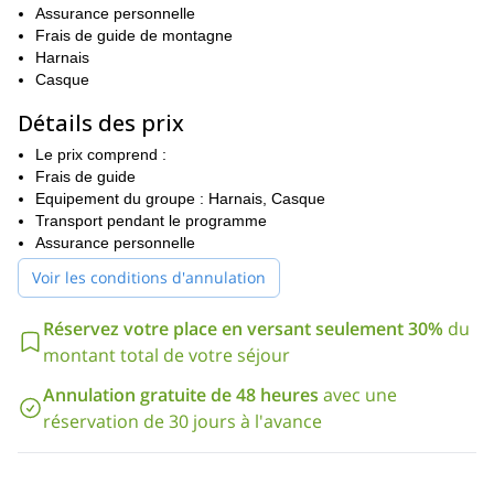
enrichissante et intéressante.
Assurance personnelle
Pendant notre aventure de 6 jours, nous verrons la plupart des
Frais de guide de montagne
plus belles vallées des Hautes Tatras depuis les côtés polonais et
Harnais
slovaque. Ce programme est destiné aux personnes ayant une
Casque
expérience de la randonnée et en bonne santé et condition
Détails des prix
physique.
Vous avez trouvé ce programme intéressant ? Alors
Le prix comprend :
contactez-moi pour que nous puissions commencer à planifier
Frais de guide
ce programme de randonnée d'été ! J'aimerais beaucoup vous
Equipement du groupe : Harnais, Casque
faire découvrir la merveilleuse nature des Tatras.
Transport pendant le programme
Assurance personnelle
Voir les conditions d'annulation
Réservez votre place en versant seulement 30%
du
montant total de votre séjour
Annulation gratuite de 48 heures
avec une
réservation de 30 jours à l'avance