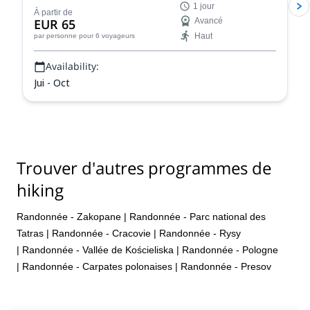
1 jour
montagne certifié UIMLA.
À partir de
EUR 65
Avancé
Haut
par personne
pour 6 voyageurs
Availability:
Jui - Oct
Trouver d'autres programmes de
hiking
Randonnée - Zakopane
|
Randonnée - Parc national des
Tatras
|
Randonnée - Cracovie
|
Randonnée - Rysy
|
Randonnée - Vallée de Kościeliska
|
Randonnée - Pologne
|
Randonnée - Carpates polonaises
|
Randonnée - Presov