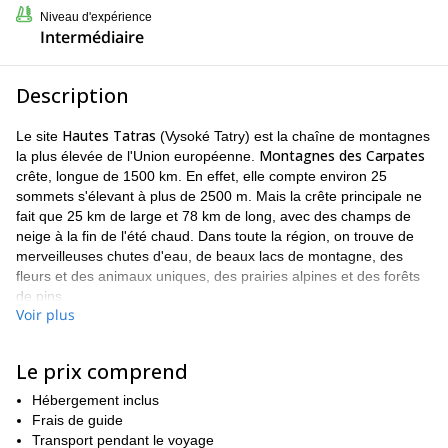
Niveau d'expérience
Intermédiaire
Description
Hautes Tatras
Le site
(Vysoké Tatry) est la chaîne de montagnes
Montagnes des Carpates
la plus élevée de l'Union européenne.
crête, longue de 1500 km. En effet, elle compte environ 25
sommets s'élevant à plus de 2500 m. Mais la crête principale ne
fait que 25 km de large et 78 km de long, avec des champs de
neige à la fin de l'été chaud. Dans toute la région, on trouve de
merveilleuses chutes d'eau, de beaux lacs de montagne, des
fleurs et des animaux uniques, des prairies alpines et des forêts
de pins.
Voir plus
Parc national
En fait, la majeure partie de la région appartient au
des Tatras
Parc national des Tatras
du côté slovaque et le
du
côté polonais.
Le prix comprend
Le meilleur moyen et le plus sûr de visiter les endroits les plus
Hébergement inclus
hauts et les plus beaux est de faire appel à un accompagnateur
Frais de guide
en montagne. En effet, je peux rendre l'expérience plus
Transport pendant le voyage