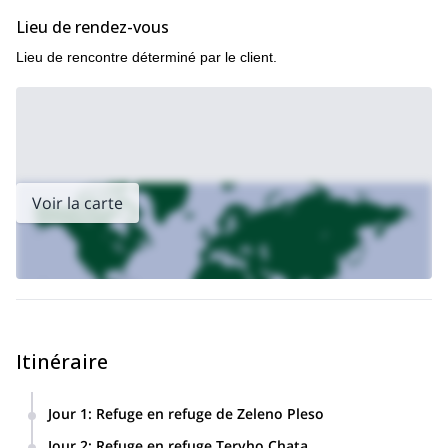
Lieu de rendez-vous
Lieu de rencontre déterminé par le client.
Voir la carte
Itinéraire
Jour 1
:
Refuge en refuge de Zeleno Pleso
Ždiar (900 m) - selle de Široké (1 825 m) -
Randonnée de
Jour 2
:
Refuge en refuge Teryho Chata