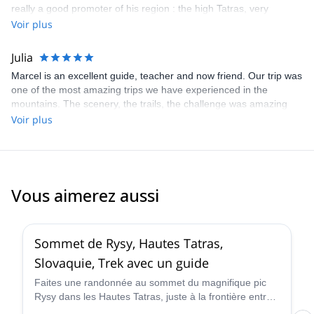
really a good promoter of his region : the high Tatras, very
professional with high human values. In one word : great.
Voir plus
Julia
Marcel is an excellent guide, teacher and now friend. Our trip was
one of the most amazing trips we have experienced in the
mountains. The scenery, the trails, the challenge was amazing
and we are currently booking our next trip with him. Highly
Voir plus
recommend :).
Vous aimerez aussi
4.7
(
4
)
Sommet de Rysy, Hautes Tatras,
Slovaquie, Trek avec un guide
Faites une randonnée au sommet du magnifique pic
Rysy dans les Hautes Tatras, juste à la frontière entre
la Pologne et la Slovaquie, avec Peter, un guide de