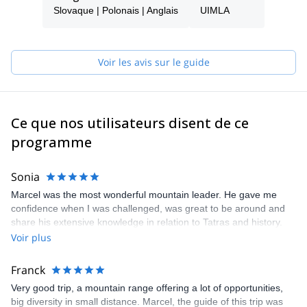
études à l'université Comenius de Bratislava, j'aimais revenir à la
Slovaque | Polonais | Anglais
UIMLA
montagne.
En 1999, j'ai commencé à travailler activement comme secouriste
bénévole du Service de secours en montagne des Tatras, puis j'y
ai été embauché.
Voir les avis sur le guide
C'est précisément en raison de ma relation avec les montagnes
que j'ai commencé à travailler comme guide touristique, en
mettant l'accent sur les zones de montagne.
Depuis 1998, j'accompagne des touristes du monde entier dans
Ce que nos utilisateurs disent de ce
les montagnes et les villes environnantes.
programme
En 2011, j'ai obtenu la certification d'accompagnateur en
montagne.
En outre, je travaille en tant que membre du Conseil de
Sonia
l'Association slovaque des accompagnateurs en montagne
Marcel was the most wonderful mountain leader. He gave me
depuis sa création en 2011.
confidence when I was challenged, was great to be around and
share his extensive knowledge in relation to Tatras and history.
Voir plus
Franck
Very good trip, a mountain range offering a lot of opportunities,
big diversity in small distance. Marcel, the guide of this trip was