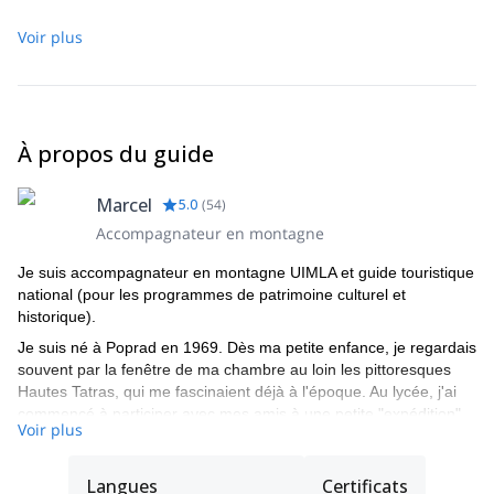
Plus d'informations
Voir plus
Je peux assurer pour vous le transfert de et vers les aéroports.
Le prix dépend du lieu.
Le client doit être assuré - assurance montagne valide pendant
tout le programme.
À propos du guide
Marcel
5.0
(
54
)
Accompagnateur en montagne
Je suis accompagnateur en montagne UIMLA et guide touristique
national (pour les programmes de patrimoine culturel et
historique).
Je suis né à Poprad en 1969. Dès ma petite enfance, je regardais
souvent par la fenêtre de ma chambre au loin les pittoresques
Hautes Tatras, qui me fascinaient déjà à l'époque. Au lycée, j'ai
commencé à participer avec mes amis à une petite "expédition"
Voir plus
d'escalade sur les rochers environnants, et plus tard aux Hautes
Tatras. La plupart du temps, j'y allais avec un ami dont le père
était membre du service de secours en montagne. Pendant mes
Langues
Certificats