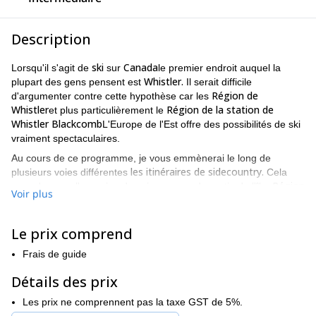
Description
ski
Canada
Lorsqu'il s'agit de
sur
le premier endroit auquel la
Whistler.
plupart des gens pensent est
Il serait difficile
Région de
d'argumenter contre cette hypothèse car les
Whistler
Région de la station de
et plus particulièrement le
Whistler Blackcomb
L'Europe de l'Est offre des possibilités de ski
vraiment spectaculaires.
Au cours de ce programme, je vous emmènerai le long de
les itinéraires de sidecountry.
plusieurs voies différentes
Cela
Région
vous donnera l'occasion de voir une grande partie de l'île.
Voir plus
de Whistler Blackcomb
. Et croyez-moi quand je vous dis que la
région est aussi belle que passionnante, ce qui explique sans
doute pourquoi elle a accueilli tant de grands événements, y
Le prix comprend
compris plusieurs événements dans le cadre de l'Année
Frais de guide
Jeux olympiques
européenne de l'enseignement supérieur.
d'hiver 2010
.
Détails des prix
Qui dit grande taille dit grande variété. Vous aurez le choix entre
Les prix ne comprennent pas la taxe GST de 5%.
une longue liste de spots différents : de longues traversées