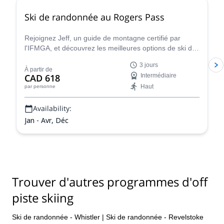
Ski de randonnée au Rogers Pass
Rejoignez Jeff, un guide de montagne certifié par
l'IFMGA, et découvrez les meilleures options de ski de
neige et de poudreuse du Canada dans le col Rogers,
3 jours
réputé pour ses énormes chutes de neige !
À partir de
CAD 618
Intermédiaire
Haut
par personne
Availability:
Jan - Avr, Déc
Trouver d'autres programmes d'off
piste skiing
Ski de randonnée - Whistler
|
Ski de randonnée - Revelstoke