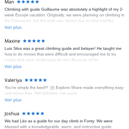
Man
Climbing with guide Guillaume was absolutely a highlight of my 2-
week Europe vacation. Originally, we were planning on climbing in
the Calanques, but the park was closed due to wind and fire
danger. Guillaume chose another amazing location (Pic de
Voir plus
Bretagne) based on my climbing abilities and preferences and
kindly offered train station pick-up and hotel drop off, which I
Maxine
appreciated very much. The multi-pitch route we did was not only
Luis Silva was a great climbing guide and belayer! He taught me
fun but also the right amount of challenge, which I thoroughly
how to do moves that were difficult and encouraged me to try
enjoyed. The communication from the team (Gauthier) was
routes that were challenging for me! Because of his
prompt and clear—highly recommend!
encouragement, I managed to complete these routes! I really
Voir plus
enjoyed the climbs and completed 8 routes in the Sesimbra/Azoia
area. The weather was perfect, no direct sun and cool enough to
Valeriya
enjoy the climbs. Explore-Share made booking an outdoor
You’re simply the best!!! :))) Explore-Share made everything easy
climbing experience in Lisbon extremely easy. Luis, our guide,
and stress-free. Will definitely use again.
was fantastic, and the platform’s organization was flawless.
Voir plus
Joshua
We had Léo as a guide for our day climb in Fonty. We were
blessed with a knowledgeable, warm, and instructive guide.