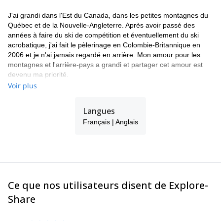
J'ai grandi dans l'Est du Canada, dans les petites montagnes du
Québec et de la Nouvelle-Angleterre. Après avoir passé des
années à faire du ski de compétition et éventuellement du ski
acrobatique, j'ai fait le pèlerinage en Colombie-Britannique en
2006 et je n'ai jamais regardé en arrière. Mon amour pour les
montagnes et l'arrière-pays a grandi et partager cet amour est
devenu ma priorité.
Voir plus
Ma carrière de guide a débuté en 2010 et je suis un guide de ski
entièrement certifié par l'Association des guides de montagne
canadiens (ACMG). Je suis également un membre professionnel
Langues
de l'Association canadienne des avalanches (CAA). Venez
Français | Anglais
explorer les montagnes de la Colombie-Britannique avec moi !
Ce que nos utilisateurs disent de Explore-
Share