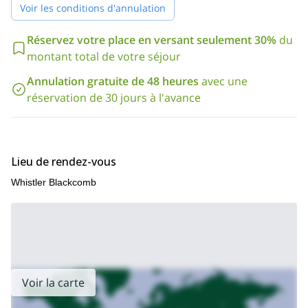
Traversée en fer de lance
Traversée de Mcbride
comme le
et le
Voir les conditions d'annulation
DOA
Husume
à des descentes classiques comme
et
. Et si vous
aimez les pentes raides, vous en aurez également pour votre
Réservez votre place en versant seulement 30%
du
argent à Whistler.
montant total de votre séjour
Peu d'endroits sont à la hauteur de leur réputation. Mais
Whistler le fait ! Si vous voulez en faire l'expérience par vous-
Annulation gratuite de 48 heures
avec une
même, envoyez-moi une demande. Je serai heureux de vous
réservation de 30 jours à l'avance
guider.
Lieu de rendez-vous
Whistler Blackcomb
Voir la carte