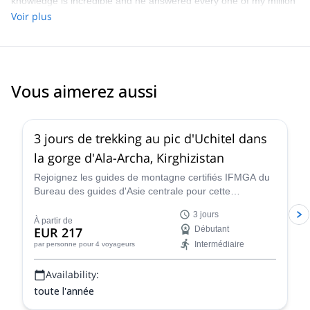
knowledge is incredible and he answered every one of my million
of breathtaking scenery, excellent organization, and fantastic
questions. On top of that he is a great guy to be around. The hike
Voir plus
guidance made this trip just AMAZING! Highly recommended for
is diverse and the natural beauty is second to none. Don’t miss
anyone looking for an extraordinary horseback riding adventure.
out on this experience!
Vous aimerez aussi
3 jours de trekking au pic d'Uchitel dans
la gorge d'Ala-Archa, Kirghizistan
Rejoignez les guides de montagne certifiés IFMGA du
Bureau des guides d'Asie centrale pour cette
extraordinaire randonnée de 3 jours dans le
3 jours
spectaculaire parc national d'Ala-Archa et atteignez le
À partir de
EUR 217
Débutant
sommet épique d'Uchitel !
Intermédiaire
par personne
pour 4 voyageurs
Availability:
toute l'année