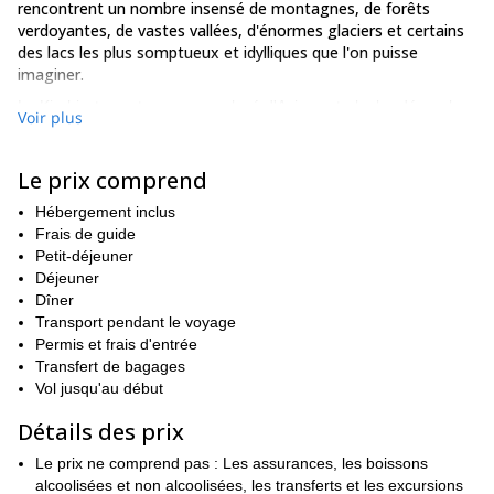
rencontrent un nombre insensé de montagnes, de forêts
verdoyantes, de vastes vallées, d'énormes glaciers et certains
des lacs les plus somptueux et idylliques que l'on puisse
imaginer.
Le Kirghizstan est un pays enclavé d'Asie centrale, bordé par le
Voir plus
Kazakhstan, la Chine, le Tadjikistan et l'Ouzbékistan, et est
son terrain hautement montagneux et
surtout connu pour son
sa longue, distinguée et ancienne histoire et culture.
Le prix comprend
Notre voyage épique commence lorsque nous nous retrouvons à
Hébergement inclus
Ville d'Osh,
l'aéroport de Bishkek, d'où nous nous envolons pour
Frais de guide
la plus ancienne ville du pays
pour une journée de visites.
Petit-déjeuner
Le deuxième jour est celui où nous nous lançons pleinement
Déjeuner
dans le trekking, et les deux jours suivants sont consacrés à la
Dîner
Village d'Uzgurush
traversée de la vallée de l'Alaska.
Transport pendant le voyage
où les
le réservoir Tortkul,
habitants ont un mode de vie traditionnel, et
Permis et frais d'entrée
d'un bleu profond, absolument stupéfiant et magnifique.
Transfert de bagages
Vol jusqu'au début
Les jours 4 à 6 sont dominés par notre ascension vers le sommet
de la magnifique et gigantesque **Pic Aksu (4390m)**En chemin,
Détails des prix
nous traversons des glaciers, des vallées et de grandes rivières,
des
et les vues panoramiques depuis le sommet nous exposent à
Le prix ne comprend pas : Les assurances, les boissons
vues épiques et impressionnantes sur les autres pics et vallées
alcoolisées et non alcoolisées, les transferts et les excursions