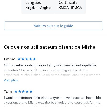
Langues
Certificats
Kirghize | Anglais
KMGA | IFMGA
Voir les avis sur le guide
Ce que nos utilisateurs disent de Misha
Emma
Our horseback riding trek in Kyrgyzstan was an unforgettable
adventure! From start to finish, everything was perfectly
organized. Misha picked us up at the airport, ensuring a smooth
start to our journey. The views throughout the trek were
Voir plus
absolutely insane, showcasing the stunning beauty of
Kyrgyzstan's landscapes. The horses were well-trained and a
Tom
pleasure to ride, making the trek even more enjoyable. Our guide
I would recommend this trip to anyone. It was such an incredible
was amazing, knowledgeable, and incredibly supportive, adding
experience and Misha was the best guide one could ask for. His
immense value to the entire experience. Overall, the combination