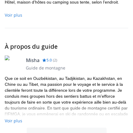
Hôtel, maison d'hôtes ou camping sous tente, selon l'endroit.
Voir plus
À propos du guide
Misha
5.0
(
2
)
Guide de montagne
Que ce soit en Ouzbékistan, au Tadjikistan, au Kazakhstan, en
Chine ou au Tibet, ma passion pour le voyage et le service à la
clientèle feront toute la différence lors de votre programme. Je
conduis mes groupes hors des sentiers battus et m'efforce
toujours de faire en sorte que votre expérience aille bien au-delà
du tourisme ordinaire. En tant que guide de montagne certifié par
l'IFMGA, je vous emmènerai en ski de randonnée ou en escalade
sur les meilleurs sites de la région. Je m'assurerai que vous vous
Voir plus
imprégniez de la culture locale et que vous repartiez avec des
souvenirs inoubliables et l'envie de revenir.