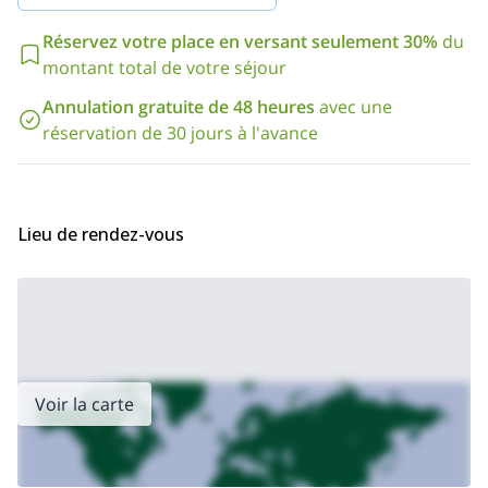
sûr, je serai là pour vous aider et vous guider en cours de route.
Réservez votre place en versant seulement 30%
du
Êtes-vous prêt à vivre une grande expérience de trekking dans
la Vallée d'Aoste ? Alors envoyez la demande maintenant et
montant total de votre séjour
commencez à planifier cette aventure au Grand Paradis.
Annulation gratuite de 48 heures
avec une
Chamonix
Je propose également un programme d'alpinisme en
.
réservation de 30 jours à l'avance
Regardez !
Lieu de rendez-vous
Voir la carte