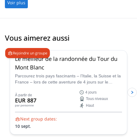
Voir plus
Vous aimerez aussi
4.8
(
37
)
Rejoindre un groupe
Le meilleur de la randonnée du Tour du
Mont Blanc
Parcourez trois pays fascinants – l’Italie, la Suisse et la
France – lors de cette aventure de 4 jours sur le
légendaire Tour du Mont Blanc. Cette randonnée
4 jours
soigneusement conçue met en valeur toute l’essence
À partir de
EUR 887
Tous niveaux
du Tour du Mont Blanc, vous permettant de découvrir
Haut
par personne
la diversité de ses paysages et la richesse de son
patrimoine culturel dans une expérience condensée
Next group dates:
mais inoubliable.
10 sept.