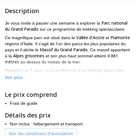
Description
Parc national
Je vous invite à passer une semaine à explorer la
du Grand Paradis
sur ce programme de trekking spectaculaire.
Vallée d'Aoste
Piamonte
Ce magnifique parc est situé dans le
et
régions d'Italie. Il s'agit de l'un des parcs les plus populaires du
Massif du Grand Paradis
pays et il abrite le
. Ce massif appartient
Alpes grisonnes
4 061
à la
et son plus haut sommet atteint
mètres
au-dessus du niveau de la mer.
Pendant ces 7 jours, nous profiterons d'un trekking dans cette
magnifique région et visiterons certains de ses refuges. Nous
Voir plus
contemplerons les incroyables paysages des Alpes et pourrons
observer une partie de la faune locale, comme les bouquetins,
Le prix comprend
les marmottes, les lièvres et l'aigle royal. Enfin, le dernier jour du
programme, nous ferons une ascension difficile jusqu'au sommet
Frais de guide
du Grand Paradis. En bas de la page, vous trouverez un itinéraire
détaillé des activités de chaque jour.
Détails des prix
Bien que les compétences techniques ne soient pas obligatoires
Non inclus : hébergement et transport.
bonne formation
pour ce programme, il est important d'avoir un
Voir les conditions d'annulation
expérience dans l'utilisation des crampons
et quelques
. Bien