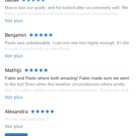
Marco was our guide, and he looked after us extremely well. We
had a great experience thanks to his support and expertise.
Voir plus
Benjamin
Paolo was unbelievable. I can not rate him highly enough. If I did
it again I would only go with Paolo.
Voir plus
Mathijs
Fabio and Paolo where both amazing! Fabio made sure we went
to the top! Even when the weather circumstances where pretty
bad, he safely guided us to capanna margherita. Thank you and
till next time!
Voir plus
Alexandra
the trip was amazing :)
Voir plus