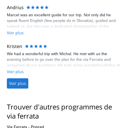
business of guiding and also mountain rescue really shone
Andrius
through. As well as answering all my questions about the park
Marcel was an excellent guide for our trip. Not only did he
from a nature point of view, he also gave me a fascinating
speak fluent English (few people do in Slovakia), guided and
overview of Slovakia's cultural/political history. This was my
helped us, but also was a dedicated photographer of the
first-ever attempt at via ferrata and he gave me a great crash
adventure. Highest recommendations.
Voir plus
course on the equipment and safety procedures so I felt fully
prepared. I am now a fully committed fan and will definitely be
signing up to more via ferrata trips! Thanks for a fantastic day,
Kristen
Marcel.
We had a wonderful trip with Michal. He met with us the
evening before to go over the plan for the via Ferrata and
answered all our questions. He took some wonderful photos of
the trip and was so patient with our children. We felt completely
Voir plus
safe the whole time and highly recommend the trip!
Voir plus
Trouver d'autres programmes de
via ferrata
Via Ferrata - Poprad