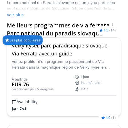
Le parc national du Paradis slovaque est un joyau parmi les
neuf parcs nationaux de Slovaquie. Située dans l'est de la
Slovaquie, cette magnifique zone naturelle protège les
Voir plus
montagnes du Paradis slovaque et offre un cadre unique pour
Meilleurs programmes de via ferrata |
une aventure passionnante. Le siège du parc est situé près de
4.9
(
14
)
la ville de Spišská Nová Ves, dans la région de Kovice. Venez
Parc national du paradis slovaque
escalader la via ferrata Kysel au milieu de ce paradis
Les plus populaires
enchanteur, entouré d'une nature intacte, de forêts
Velky Kysel, parc paradisiaque slovaque,
charmantes, de canyons, de gorges et de chutes d'eau.
Via Ferrata avec un guide
Venez profiter d'un programme passionnant de Via
Ferrata dans la magnifique région de Velky Kysel en
Slovaquie avec Marcel, un guide certifié UIMLA.
1 jour
À partir de
EUR 76
Intermédiaire
Haut
par personne
pour 5 voyageurs
Availability:
Jui - Oct
4.0
(
1
)