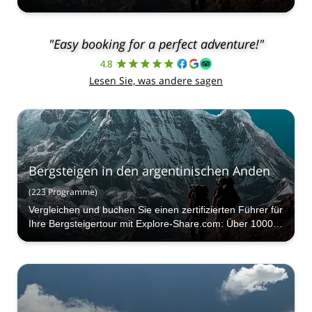
"Easy booking for a perfect adventure!"
4.8
Lesen Sie, was andere sagen
Bergsteigen in den argentinischen Anden
(
223
Programme
)
Vergleichen und buchen Sie einen zertifizierten Führer für
Ihre Bergsteigertour mit Explore-Share.com: Über 1000
Führer, 70+ Länder und mehr als 5000 verschiedene
Programme zur Auswahl. Wählen Sie aus unserer
Bergsteigerauswahl. Die Berge rufen!