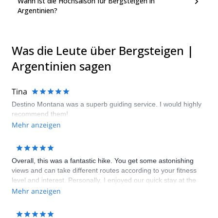
Wann ist die Hochsaison für Bergsteigen in
Argentinien?
Was die Leute über Bergsteigen |
Argentinien sagen
Tina
Destino Montana was a superb guiding service. I would highly
recommend them!
Mehr anzeigen
Overall, this was a fantastic hike. You get some astonishing
views and can take different routes according to your fitness
level and interest. Personally, I enjoyed our quick stay at the
high camp where we got to meet several people who were
Mehr anzeigen
acclimatising for their ascends to the higher peaks. Also, we
really enjoyed the time with Joaquin. Thanks to his fun