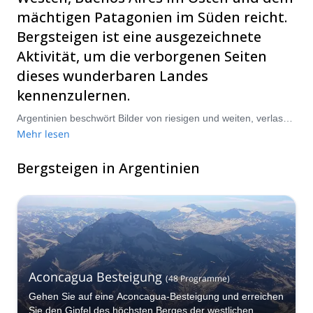
mächtigen Patagonien im Süden reicht.
Bergsteigen ist eine ausgezeichnete
Aktivität, um die verborgenen Seiten
dieses wunderbaren Landes
kennenzulernen.
Argentinien beschwört Bilder von riesigen und weiten, verlassenen Ebenen herauf, die von hoch aufragenden und majestätischen Bergen eingerahmt sind, mit flachen Grasfeldern und romantischen Städten, die die Landschaft übersäen. Die Anden und Patagonien sind zwei der beeindruckendsten Naturwunder der Erde, wobei Buenos Aires eine der großen Weltstädte ist. Bergsteigen auf den berühmten Bergen in diesem Land ist ein unglaublich besonderes Erlebnis, da die Vielzahl an Landschaften und das schiere epische Ausmaß der Szenerie den Atem rauben. Wählen Sie aus unserer Auswahl an Bergsteigertouren in Argentinien und bereiten Sie sich darauf vor, sich in diesen exquisiten Ort zu verlieben!
Mehr lesen
Bergsteigen in Argentinien
Aconcagua Besteigung
(
48
Programme
)
Gehen Sie auf eine Aconcagua-Besteigung und erreichen
Sie den Gipfel des höchsten Berges der westlichen