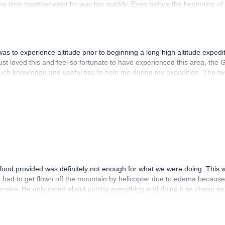
the time together went by way too quickly. Even before the beginning of
with finding places to get some extra gear. During the trip and thanks
itude sickness. Also, a big plus was the great food that we had during 
meal we had in Argentina.
was to experience altitude prior to beginning a long high altitude expe
just loved this and feel so fortunate to have experienced this area, th
uch knowledge and useful tips to help me during my expedition. The t
ikes I have done to date. Next time I'm back in Mendoza I will definit
ood provided was definitely not enough for what we were doing. This was
us had to get flown off the mountain by helicopter due to edema because
ake. He only cared about cutting everything and doing it as cheap as p
hould never guide this trip ever again for the pure safety of the clients