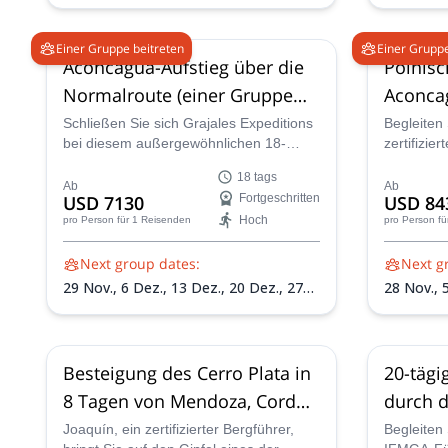
Dez.,
1 Jan. 2027,
8 Jan. 2027,
15 Jan.
Dez.,
27 
2027,
22 Jan. 2027,
29 Jan. 2027,
5 Feb.
2027,
17 
2027
Jan. 2027
Einer Gruppe beitreten
Einer Gruppe
Aconcagua-Aufstieg über die
Polnisc
Normalroute (einer Gruppe
Aconca
beitreten)
Schließen Sie sich Grajales Expeditions
Begleiten 
bei diesem außergewöhnlichen 18-
zertifizie
tägigen Aufstieg auf den Mount
18-tägigen
18 tags
Aconcagua über die Normalroute an.
Gletscher
Ab
Ab
USD 7130
Fortgeschritten
USD 84
Erreichen Sie den höchsten Gipfel
Aconcagua
Hoch
pro Person
für 1 Reisenden
pro Person
fü
Amerikas!
Route für 
Next group dates:
Next g
29 Nov.,
6 Dez.,
13 Dez.,
20 Dez.,
27
28 Nov.,
Dez.,
3 Jan. 2027,
10 Jan. 2027,
17 Jan.
Dez.,
4 Ja
2027,
24 Jan. 2027,
31 Jan. 2027,
7 Feb.
2027,
23 
2027,
14 Feb. 2027
Besteigung des Cerro Plata in
20-tägi
8 Tagen von Mendoza, Cordon
durch 
del Plata
Joaquín, ein zertifizierter Bergführer,
Begleiten 