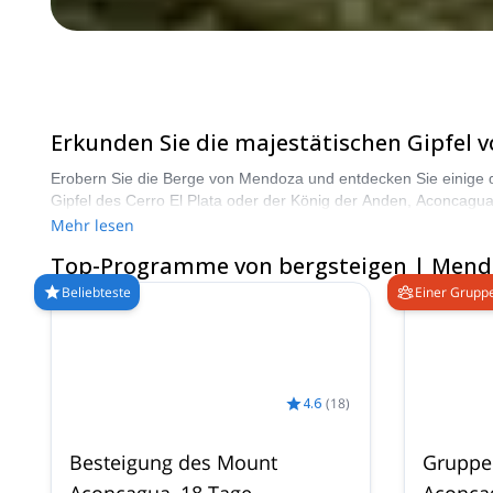
Erkunden Sie die majestätischen Gipfel
Erobern Sie die Berge von Mendoza und entdecken Sie einige 
Gipfel des Cerro El Plata oder der König der Anden, Aconcag
ideale Bergsteigerbedingungen.
Mehr lesen
Top-Programme von bergsteigen | Mend
Beliebteste
Einer Gruppe
4.6
(
18
)
Besteigung des Mount
Gruppe
Aconcagua, 18 Tage
Aconca