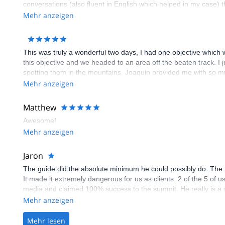
conversations (also fluent in English which helped in my case) 
choose a route that suited our demands and later he helped us 
Mehr anzeigen
the route we were taking when my friend suffered from some alt
the asado we prepared on the first evening which was the best 
This was truly a wonderful two days, I had one objective which 
this objective and we headed to an area off the beaten track. I 
spotting them in the mountains. Joaquin provided me with so m
fun and really rounded out what was one of the most memorable h
Mehr anzeigen
Matthew
Awesome!
Mehr anzeigen
Jaron
The guide did the absolute minimum he could possibly do. The f
It made it extremely dangerous for us as clients. 2 of the 5 of 
media and claimed 100% success to the summit. He really is a sn
a service offered in the U.S., there would’ve been a lawsuit. He s
Mehr anzeigen
Mehr lesen