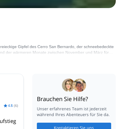
reieckige Gipfel des Cerro San Bernardo, der schneebedeckte
ährend der wärmeren Monate zwischen November und März für
Brauchen Sie Hilfe?
4.8
(
6
)
Unser erfahrenes Team ist jederzeit
während Ihres Abenteuers für Sie da.
ufstieg
Kontaktieren Sie uns