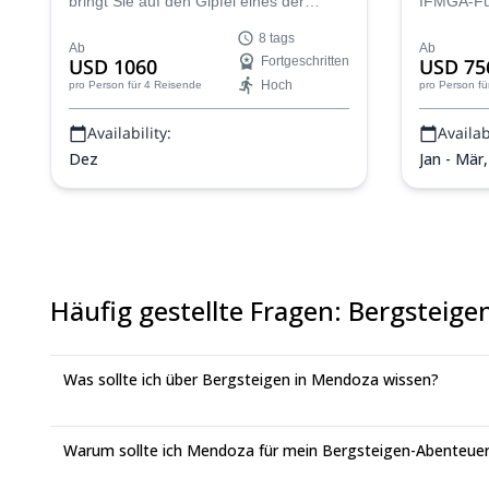
bringt Sie auf den Gipfel eines der
IFMGA-Füh
Highlights der Anden. Begleiten Sie ihn
auf diese
8 tags
auf einem erstaunlichen 8-tägigen
Gipfel du
Ab
Ab
USD 1060
Fortgeschritten
USD 75
Aufstieg zum Cerro Plata von Mendoza
einzigarti
Hoch
pro Person
für 4 Reisende
pro Person
fü
aus!
Availability:
Availabi
Dez
Jan - Mär
Häufig gestellte Fragen
:
Bergsteige
Was sollte ich über Bergsteigen in Mendoza wissen?
Warum sollte ich Mendoza für mein Bergsteigen-Abenteue