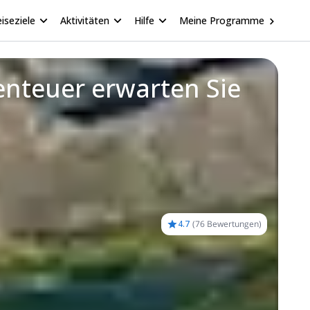
iseziele
Aktivitäten
Hilfe
Meine Programme
enteuer erwarten Sie
4.7
(
76 Bewertungen
)