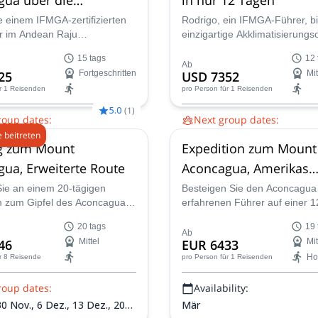
route, ab Mendoza
e einem IFMGA-zertifizierten
Rodrigo, ein IFMGA-Führer, bi
r im Andean Raju
einzigartige Akklimatisierungs
nsteam und erobern Sie das
zusätzliche Tage in den Berge
15 tags
12 
Anden auf dieser 15-tägigen
vermeiden. Erreichen Sie den 
Ab
25
Fortgeschritten
USD 7352
Mit
n zum Aconcagua ab
Aconcagua in nur 12 Tagen!
r 1 Reisenden
pro Person
für 1 Reisenden
5.0
(
1
)
roup dates:
Next group dates:
 beitreten
 Dez.,
15 Jan. 2027,
15 Feb.
28 Nov.,
5 Dez.,
11 Dez.,
17 
eg zum Mount
Expedition zum Mount
Dez.,
4 Jan. 2027,
9 Jan. 2027
2027,
23 Jan. 2027,
30 Jan. 2
ua, Erweiterte Route
Aconcagua, Amerikas
höchster Berg
e an einem 20-tägigen
Besteigen Sie den Aconcagua
 zum Gipfel des Aconcagua
erfahrenen Führer auf einer 
chließlich eines vorherigen
tägigen Bergexpedition zum h
20 tags
19 
 zum Cerro Bonete (5000 m).
Gipfel Südamerikas. Basierend
Ab
46
Mittel
EUR 6433
Mit
letterer, die sicherstellen
Mendoza, Argentinien, bietet 
Ho
r 8 Reisende
pro Person
für 1 Reisenden
ass sie sich richtig
nicht-technische Seven Summi
ieren.
Aufstieg atemberaubende 360
roup dates:
Availability:
Gipfelblicke auf Gletscher und
nahegelegene Gipfel wie den 
30 Nov.,
6 Dez.,
13 Dez.,
20
Mär
Mercedario—perfekt für fortge