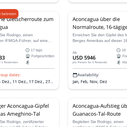
Dez.,
3 Jan. 2027,
10 Jan.
bis gut trainierte Kletterer.
Jan. 2027,
24 Jan. 2027,
31
,
7 Feb. 2027
 beitreten
he Gletscherroute zum
Aconcagua über die
gua
Normalroute, 16-tägig
Expedition zum höchs
Sie Rodrigo, einen
Erreichen Sie den Gipfel des 
rten IFMGA-Führer, auf einem
Berges Amerikas auf dieser 1
Gipfel Amerikas
 Aufstieg durch die Polnische
Expedition zum Aconcagua, ge
17 tags
16 
route zum Gipfel des
vom UIAGM-Aspirantenführer 
Ab
33
Fortgeschritten
USD 5946
For
. Erleben Sie eine technische
Ho
r 1 Reisenden
pro Person
für 3 Reisende
erfahrene Kletterer.
roup dates:
Availability:
5 Dez.,
11 Dez.,
17 Dez.,
27
Jan, Feb, Nov, Dez
n. 2027,
9 Jan. 2027,
16 Jan.
Jan. 2027
ger Aconcagua-Gipfel
Aconcagua-Aufstieg üb
das Ameghino-Tal
Guanacos-Tal-Route
Sie Rodrigo, zertifizierter
Begleiten Sie Rodrigo, einen