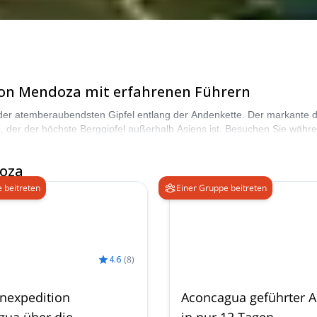
 von Mendoza mit erfahrenen Führern
der atemberaubendsten Gipfel entlang der Andenkette. Der markante d
ua, der der höchste Berggipfel außerhalb Asiens ist. Besuchen Sie w
oza
 beitreten
Einer Gruppe beitreten
4.6
(
8
)
nexpedition
Aconcagua geführter A
gua über die
in nur 12 Tagen