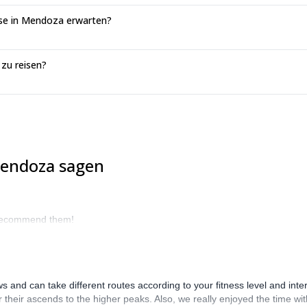
se in Mendoza erwarten?
zu reisen?
Mendoza sagen
y recommend them!
s and can take different routes according to your fitness level and inte
their ascends to the higher peaks. Also, we really enjoyed the time with