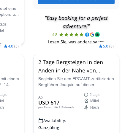
etet eine
option, um
"Easy booking for a perfect
n zu
tags
adventure!"
Gipfel des
tel
4.8
Lesen Sie, was andere sagen
4.0
(
5
)
5.0
(
8
)
Dez.,
27
2 Tage Bergsteigen in den
,
16 Jan.
027
Anden in der Nähe von
Mendoza mit einem 4.000m
 mit einem
Begleiten Sie den EPGAMT-zertifizierten
12–14-
Bergführer Joaquin auf dieser
Gipfel
öchsten
aufregenden 2-tägigen Bergtour in den
tags
2 tags
 in
spektakulären Bergen der Region
Ab
tel
USD 617
Mittel
dieser
Mendoza, Argentinien!
ch
Hoch
pro Person
für 2 Reisende
ts-
°-
Availability:
Cerro
Ganzjährig
schrittene