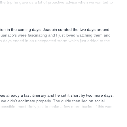
 the trip he gave us a lot of proactive advise when we wanted to
 to Joaquins deep knowledge of the region, he was able to adapt
the trip, including some (fantastic!) homemade carrot mayo and
dition in the coming days. Joaquin curated the two days around
e Guanaco's were fascinating and I just loved watching them and
wo days ended in an unexpected storm which just added to the
ely call on Joaquin again.
 already a fast itinerary and he cut it short by two more days.
 we didn’t acclimate properly. The guide then lied on social
ossible, most likely just to make a few more bucks. If this was
.