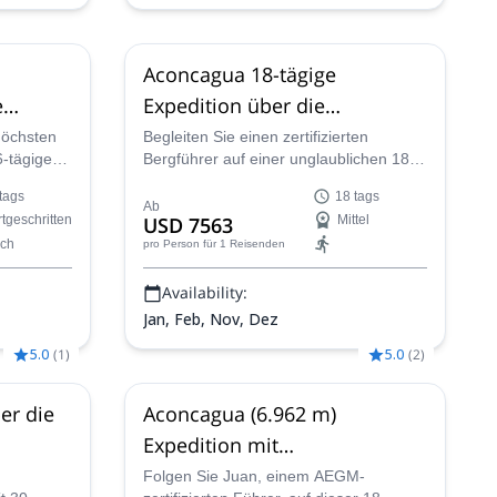
Aconcagua 18-tägige
e
Expedition über die
ten
Normalroute
höchsten
Begleiten Sie einen zertifizierten
6-tägigen
Bergführer auf einer unglaublichen 18-
leitet
tägigen Expedition, um den Gipfel des
tags
18 tags
Nicolás.
Aconcagua zu erreichen, den höchsten
Ab
tgeschritten
USD 7563
Mittel
der südlichen Hemisphäre.
ch
pro Person
für 1 Reisenden
Availability:
Jan, Feb, Nov, Dez
5.0
(
1
)
5.0
(
2
)
er die
Aconcagua (6.962 m)
Expedition mit
Akklimatisierung
Folgen Sie Juan, einem AEGM-