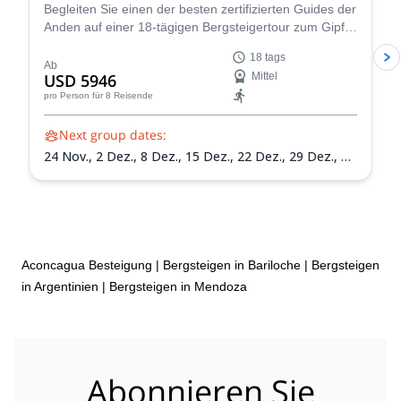
Begleiten Sie einen der besten zertifizierten Guides der
Anden auf einer 18-tägigen Bergsteigertour zum Gipfel
des Mount Aconcagua in Argentinien, dem höchsten
18 tags
Gipfel Südamerikas!
Ab
USD 5946
Mittel
pro Person
für 8 Reisende
Next group dates:
24 Nov.,
2 Dez.,
8 Dez.,
15 Dez.,
22 Dez.,
29 Dez.,
5
Jan. 2027,
12 Jan. 2027,
19 Jan. 2027,
26 Jan. 2027,
2
Feb. 2027,
9 Feb. 2027,
13 Feb. 2027
Aconcagua Besteigung
|
Bergsteigen in Bariloche
|
Bergsteigen
in Argentinien
|
Bergsteigen in Mendoza
Abonnieren Sie