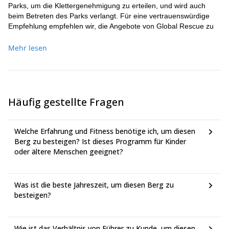
Parks, um die Klettergenehmigung zu erteilen, und wird auch
beim Betreten des Parks verlangt. Für eine vertrauenswürdige
Empfehlung empfehlen wir, die Angebote von Global Rescue zu
erkunden, da sie eine direkte Zusammenarbeit mit dem
Unternehmen haben, das Hubschrauberrettungen am Aconcagua
Mehr lesen
durchführt:
https://partner.globalrescue.com/exploreshare/
Wir empfehlen auch, eine Reise- und Krankenversicherung zu
haben, um zusätzliche Kosten im Falle einer Evakuierung
(Medikamente, medizinische Untersuchungen,
Häufig gestellte Fragen
Krankenhausaufenthalte usw.) abzudecken.
---------------------------------------------------------------------------------
Alle Abfahrtsdaten sind bestätigt, unabhängig von der Anzahl der
Welche Erfahrung und Fitness benötige ich, um diesen
registrierten Teilnehmer. NOV30 - DIC19: Führer Agustín
Berg zu besteigen? Ist dieses Programm für Kinder
Aramayo (spricht Französisch). DIC07 - DIC26: Führer Heber
oder ältere Menschen geeignet?
Orona. FEB08 - FEB27: Führer Andrés Jones.
Über das Verhältnis von Kunden zu Führern:
Bis zu 3 Kunden: 1 Führer für die gesamte Expedition 4 Kunden:
Was ist die beste Jahreszeit, um diesen Berg zu
1 Führer für die gesamte Expedition + 1 Assistent für Basislager-
besteigen?
Gipfel-Basislager Von 5 bis 8 Kunden: 2 Führer für die gesamte
Expedition 9 Kunden: 2 Führer für die gesamte Expedition + 1
Assistent für Basislager-Gipfel-Basislager Von 10 bis 12 Kunden:
Wie ist das Verhältnis von Führer zu Kunde, um diesen