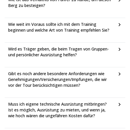
3 Führer für die gesamte Expedition
Berg zu besteigen?
Grundausrüstung erforderlich:
a) Kleidung: Leichte lange Unterwäsche. Expedition Gewicht
lange Unterwäsche. Fleecejacke. Fleecehose. Parka. Jacke.
Wie weit im Voraus sollte ich mit dem Training
Wasserdicht/atmungsaktiv. Windhose. Wasserdicht/atmungsaktiv.
beginnen und welche Art von Training empfehlen Sie?
b) Kopfbedeckung: Sonnenhut. Balaclava. Woll- oder Pile-
Skimütze. Stirnlampe. Gletscherbrille.
Wird es Träger geben, die beim Tragen von Gruppen-
c) Hände: Synthetische Handschuhe. Fäustlinge. Gore-Tex-
und persönlicher Ausrüstung helfen?
Überhandschuhe.
d) Schuhe: Leichte Wanderschuhe oder Trekkingschuhe.
Kletterdoppel- (oder dreifach) Plastik- oder Synthetikstiefel.
Gibt es noch andere besondere Anforderungen wie
Gamaschen. Wollsocken. Liner-Socken.
Genehmigungen/Versicherungen/Impfungen, die wir
e) Kletterausrüstung: Eispickel. Steigeisen. Skistöcke.
vor der Tour berücksichtigen müssen?
f) Camping: Rucksack. -20°C Schlafsack. Ridge Rest
Schlafunterlage. Therma Rest Unterlage. Geschirr, Glas, Messer,
Löffel und Gabel. Taschenmesser. Wasserflaschen. Pee-Flasche.
Muss ich eigene technische Ausrüstung mitbringen?
Pee-Trichter (für Frauen). Sonnencreme. Lippenbalsam.
Ist es möglich, Ausrüstung zu mieten, und wenn ja,
Persönliches Erste-Hilfe-Set.
wie hoch wären die ungefähren Kosten dafür?
g) Reisen: Große Reisetasche mit Schloss. Kleinere Reisetasche
mit Schloss. Plastiktüten. Reisekleidung. Kulturbeutel.