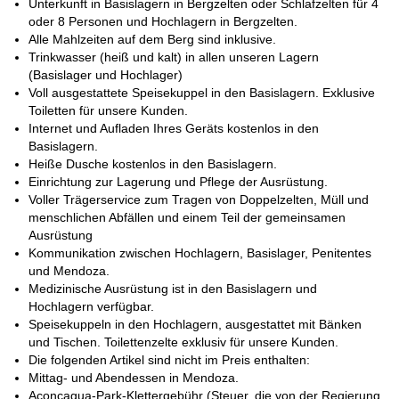
häufig und kann den Aufstieg erschweren. Wenn dies passiert,
Unterkunft in Basislagern in Bergzelten oder Schlafzelten für 4
nutzen wir unsere zusätzlichen Tage, um unsere Chancen auf
oder 8 Personen und Hochlagern in Bergzelten.
das Erreichen des Gipfels zu erhöhen.
Alle Mahlzeiten auf dem Berg sind inklusive.
Trinkwasser (heiß und kalt) in allen unseren Lagern
Für weitere Informationen finden Sie den vollständigen
(Basislager und Hochlager)
Reiseverlauf und die nächsten Abfahrtsdaten für diese Reise
Voll ausgestattete Speisekuppel in den Basislagern. Exklusive
unten in dieser Beschreibung.
Toiletten für unsere Kunden.
Sind Sie also bereit für eine unvergessliche Aconcagua-
Internet und Aufladen Ihres Geräts kostenlos in den
Wanderung? Dann kontaktieren Sie mich und schließen Sie sich
Basislagern.
mir auf dieser erstaunlichen 20-tägigen Expedition zum
Heiße Dusche kostenlos in den Basislagern.
höchsten Gipfel Südamerikas an!
Einrichtung zur Lagerung und Pflege der Ausrüstung.
Voller Trägerservice zum Tragen von Doppelzelten, Müll und
menschlichen Abfällen und einem Teil der gemeinsamen
Ausrüstung
Kommunikation zwischen Hochlagern, Basislager, Penitentes
und Mendoza.
Medizinische Ausrüstung ist in den Basislagern und
Hochlagern verfügbar.
Speisekuppeln in den Hochlagern, ausgestattet mit Bänken
und Tischen. Toilettenzelte exklusiv für unsere Kunden.
Die folgenden Artikel sind nicht im Preis enthalten:
Mittag- und Abendessen in Mendoza.
Aconcagua-Park-Klettergebühr (Steuer, die von der Regierung