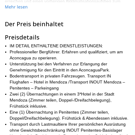
erreichen und einen vorherigen Akklimatisationsaufstieg zum
Mehr lesen
atemberaubenden Cerro Bonete (5000 m) genießen.
Die Aconcagua-„Normalroute“ stellt keine technischen
Schwierigkeiten dar. Allerdings ist die Höhe oft ein wichtiges
Der Preis beinhaltet
Hindernis, und eine gute Akklimatisierung ist daher entscheidend.
Das Hauptziel dieses Programms ist es, die Chancen auf einen
Preisdetails
Gipfelerfolg zu erhöhen, und es ist die ideale Wahl für Kletterer,
die eine zusätzliche Akklimatisierung erhalten möchten.
IM DETAIL ENTHALTENE DIENSTLEISTUNGEN:
Professioneller Bergführer. Erfahren und qualifiziert, um am
40
Auf diesem unvergesslichen Abenteuer brechen wir zu einer
Aconcagua zu operieren.
km langen
Plaza de Mulas Base Camp
Wanderung zum
auf, die
Unterstützung bei den Verfahren zur Erlangung der
drei Tage dauern wird. Dort angekommen, steigen wir zum Gipfel
Genehmigung für den Eintritt in den AconcaguaPark.
des Cerro Bonete (5000 m) auf und genießen die herrliche
Bodentransport in privaten Fahrzeugen. Transport IN
Aussicht auf den Aconcagua. Danach beginnen wir den Aufstieg
Flughafen – Hotel in Mendoza /Transport INOUT Mendoza –
zu unserem Hauptziel: dem Aconcagua-Gipfel. Der letzte Teil der
Penitentes – Parkeingang
Expedition besteht darin, jeden Tag ein wenig höher zu gehen
Zwei (2) Übernachtungen in einem 3*Hotel in der Stadt
und die Nacht in verschiedenen Hochlagern zu verbringen.
Mendoza (Zimmer teilen, Doppel-/Dreifachbelegung),
Dieses Programm wurde entwickelt, um den realen
Frühstück inklusive.
Anforderungen einer Aconcagua-Wanderung gerecht zu werden,
Eine (1) Übernachtung in Penitentes (Zimmer teilen,
einschließlich einiger zusätzlicher Ruhetage für den Fall, dass
Doppel/Dreifachbelegung). Frühstück & Abendessen inklusive.
das Wetter schlecht ist oder wir mehr Zeit zur Erholung
Transport durch Lastmaultiere Ihrer persönlichen Ausrüstung
benötigen. Eine Art von weißem Wind ist am Aconcagua sehr
ohne Gewichtsbeschränkung INOUT Penitentes-Basislager