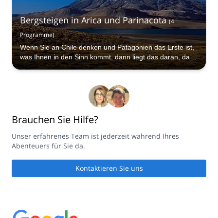
Bergsteigen in Arica und Parinacota
(
4
Programme
)
Wenn Sie an Chile denken und Patagonien das Erste ist,
was Ihnen in den Sinn kommt, dann liegt das daran, dass
Sie den Norden noch nicht besucht haben.
Brauchen Sie Hilfe?
Unser erfahrenes Team ist jederzeit während Ihres
Abenteuers für Sie da.
Kontaktieren Sie uns