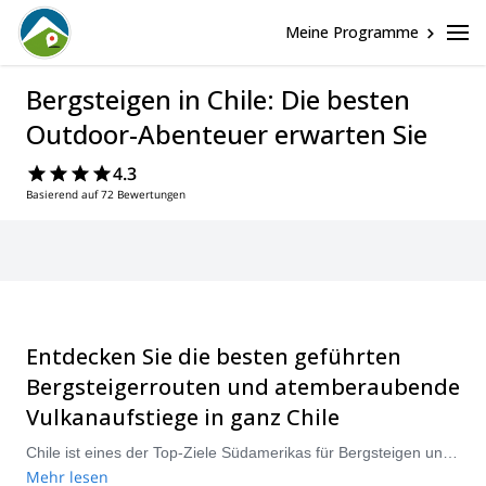
Meine Programme
Bergsteigen in Chile: Die besten
Outdoor-Abenteuer erwarten Sie
4.3
Basierend auf 72 Bewertungen
Entdecken Sie die besten geführten
Bergsteigerrouten und atemberaubende
Vulkanaufstiege in ganz Chile
Chile ist eines der Top-Ziele Südamerikas für Bergsteigen und Bergklettern und bietet alles von vergletscherten Gipfeln bis hin zu ikonischen Vulkanen, die sich über die Anden erheben. Ob Sie den Ojos del Salado besteigen, die hochgelegenen Riesen der Atacama erkunden oder technische Aufstiege in Patagonien in Angriff nehmen möchten, das Land bietet spektakuläres Gelände und ideale Bedingungen für geführte Bergsteigererlebnisse. Die beste Saison dauert von Dezember bis März, wenn die Wetterfenster stabiler sind und die Gipfelbedingungen optimal sind.
Mehr lesen