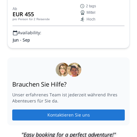
atemberaubenden Verdon-Schlucht in der Provence teil.
2 tags
Diese wunderschöne Schlucht, die vom Verdon-Fluss
Ab
EUR 455
Mittel
geformt wurde, bietet erstaunliche Kletterrouten, die Sie
Hoch
pro Person
für 2 Reisende
erkunden und genießen können, während Sie Ihre
Technik perfektionieren.
Availability:
Jun - Sep
Brauchen Sie Hilfe?
Unser erfahrenes Team ist jederzeit während Ihres
Abenteuers für Sie da.
Kontaktieren Sie uns
"Easy booking for a perfect adventure!"