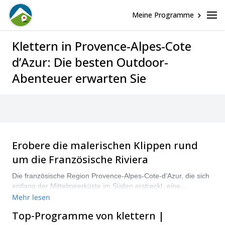
Meine Programme
Klettern in Provence-Alpes-Cote
d’Azur: Die besten Outdoor-
Abenteuer erwarten Sie
Erobere die malerischen Klippen rund
um die Französische Riviera
Die französische Region Provence-Alpes-Cote-d’Azur, die sich
entlang der Mittelmeerküste im Süden erstreckt, eine
zerklüftete alpine Grenze mit Italien im Osten teilt und eine
Mehr lesen
Vielzahl steiler Täler und Klippen beherbergt, bildet einen
Top-Programme von klettern |
fantastischen natürlichen Spielplatz für qualitatives und