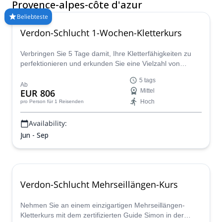
malerisches Klettern. Besuchen Sie die Region in den Monaten
Provence-alpes-côte d'azur
zwischen Mai und September für ideale Kletterbedingungen.
Beliebteste
Verdon-Schlucht 1-Wochen-Kletterkurs
Verbringen Sie 5 Tage damit, Ihre Kletterfähigkeiten zu
perfektionieren und erkunden Sie eine Vielzahl von
Routen in der atemberaubenden Verdon-Schlucht in
5 tags
diesem umfassenden Kurs. Üben Sie Techniken wie
Ab
EUR 806
Mittel
Toprope, Vorstieg und Sichern und arbeiten Sie an
Hoch
pro Person
für 1 Reisenden
mentalen und rhythmischen Aspekten, die Ihnen mehr
Selbstvertrauen beim Klettern geben!
Availability:
Jun - Sep
Verdon-Schlucht Mehrseillängen-Kurs
Nehmen Sie an einem einzigartigen Mehrseillängen-
Kletterkurs mit dem zertifizierten Guide Simon in der