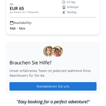
1/2 tag
teil, das für alle Niveaus geeignet ist, in den Calanques
Ab
EUR 65
Anfänger
oder an anderen großartigen Orten in der Nähe der
Niedrig
pro Person
für 7 Reisende
Städte Marseille, Cassis und La Ciotat.
Availability:
Mär - Nov
Brauchen Sie Hilfe?
Unser erfahrenes Team ist jederzeit während Ihres
Abenteuers für Sie da.
Kontaktieren Sie uns
"Easy booking for a perfect adventure!"