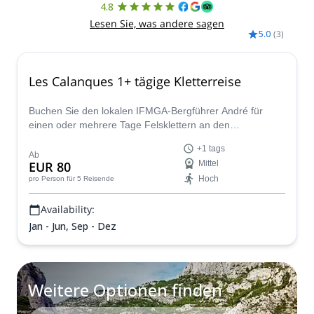
4.8
Lesen Sie, was andere sagen
5.0
(
3
)
Les Calanques 1+ tägige Kletterreise
Buchen Sie den lokalen IFMGA-Bergführer André für
einen oder mehrere Tage Felsklettern an den
einzigartigen Orten von Les Calanques in der Nähe von
+1 tags
Marseille/Cassis.
Ab
EUR 80
Mittel
Hoch
pro Person
für 5 Reisende
Availability:
Jan - Jun, Sep - Dez
Weitere Optionen finden