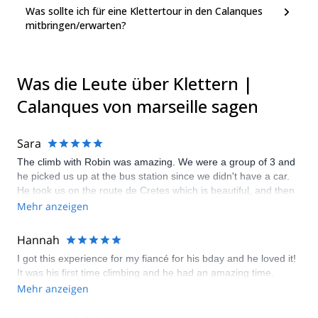
Was sollte ich für eine Klettertour in den Calanques
mitbringen/erwarten?
Was die Leute über Klettern |
Calanques von marseille sagen
Sara
The climb with Robin was amazing. We were a group of 3 and
he picked us up at the bus station since we didn't have a car.
He took us on the route de Cretes which is beautiful, and then
climbed les Calanques. The day was perfect and the view was
Mehr anzeigen
mesmerizing. At the end, he dropped us off at the city center of
Cassis since we luckily had the time to visit it. I would definitely
Hannah
recommend the guide, who watched over us and is friendly,
I got this experience for my fiancé for his bday and he loved it!
and the route which was so beautiful!
It was his first time climbing and he had an amazing time.
Mehr anzeigen