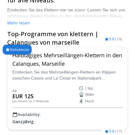
für alle Niveaus.
Entdecken Sie das Klettern wie nie zuvor: Lassen Sie sich von
erfahrenen lokalen Guides zu den atemberaubenden Klippen
und versteckten Buchten des Calanques-Nationalparks
Mehr lesen
zwischen Marseille und Cassis führen. Von einfachem
Top-Programme von klettern |
Sportklettern bis zu dramatischen Mehrseillängen an der Küste
5.0
(
19
)
gibt es eine Route für jeden Abenteurer. Alle Ausrüstung und
Calanques von marseille
Anleitung werden bereitgestellt — bringen Sie nur Ihren
Beliebteste
Abenteuergeist mit.
Halbtägiges Mehrseillängen-Klettern in den
Calanques, Marseille
Entdecken Sie das Mehrseillängen-Klettern an Klippen
zwischen Cassis und La Ciotat im Nationalpark
Calanques! Begleiten Sie einen zertifizierten lokalen
1 tag
Führer für ein unvergessliches Abenteuer an
Ab
EUR 125
Mittel
sonnenverwöhnten Kalksteinfelsen mit Blick auf das
Hoch
pro Person
für 2 Reisende
Mittelmeer! Erkunden Sie die besten Kletterrouten in
Südfrankreich—maßgeschneidert auf Ihr Niveau.
Availability:
Ganzjährig
5.0
(
17
)