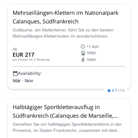
Mehrseillängen-Klettern im Nationalpark
Calanques, Südfrankreich
Guillaume, ein Kletterlehrer, führt Sie zu den besten
Mehrseillängen-Kletterrouten im wunderschönen
Nationalpark Calanques, in der Nähe von Marseille, im
+1 tags
Süden Frankreichs.
Ab
EUR 217
Mittel
Mittel
pro Person
für 2 Reisende
Availability:
Mär - Nov
4.7
(
17
)
Halbtägiger Sportkletterausflug in
Südfrankreich (Calanques de Marseille,
Sainte Baume, Garlaban)
Genießen Sie ein halbtägiges Sportklettererlebnis in der
Provence, im Süden Frankreichs, zusammen mit dem
Kletterlehrer Guillaume. Nehmen Sie an einem Programm