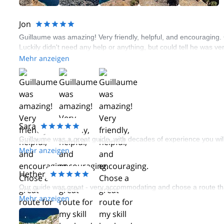
Jon
Guillaume was amazing! Very friendly, helpful, and encouraging. C
Luckily didn't need any help or anything, but could tell he was v
Mehr anzeigen
Sara
Guillaume was a great guide, with decades of experience you wi
Mehr anzeigen
Hether
Our guide was great - very accommodating and chose a route tha
Mehr anzeigen