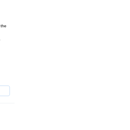
 the
e
e in
ive