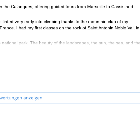
in the Calanques, offering guided tours from Marseille to Cassis and
nitiated very early into climbing thanks to the mountain club of my
France. I had my first classes on the rock of Saint Antonin Noble Val, in
its national park. The beauty of the landscapes, the sun, the sea, and th
ar already planned in Quebec, I decided to validate my university degre
at the Faculty of Luminy and moved to Marseille.
llowing a professional reconversion. More than 10 years later, I still l
all its forms remains forever a passion.
wertungen anzeigen