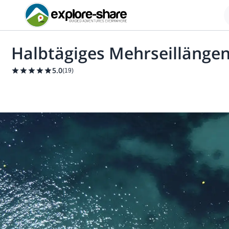
Halbtägiges Mehrseillängen
5.0
(
19
)