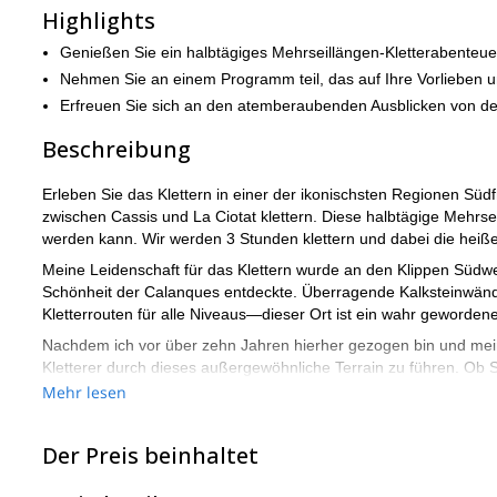
Highlights
Genießen Sie ein halbtägiges Mehrseillängen-Kletterabenteue
Nehmen Sie an einem Programm teil, das auf Ihre Vorlieben un
Erfreuen Sie sich an den atemberaubenden Ausblicken von de
Beschreibung
Erleben Sie das Klettern in einer der ikonischsten Regionen Sü
zwischen Cassis und La Ciotat klettern. Diese halbtägige Mehrse
werden kann. Wir werden 3 Stunden klettern und dabei die hei
Meine Leidenschaft für das Klettern wurde an den Klippen Südwes
Schönheit der Calanques entdeckte. Überragende Kalksteinwänd
Kletterrouten für alle Niveaus—dieser Ort ist ein wahr gewordene
Nachdem ich vor über zehn Jahren hierher gezogen bin und mein
Kletterer durch dieses außergewöhnliche Terrain zu führen. Ob S
erfahrener Kletterer, der versteckte Juwelen erkunden möchte, i
Mehr lesen
Von Anfänger-Klettertouren bis hin zu fortgeschrittenen Mehrs
nehmen, ist eine Einladung, sich mit der Natur und sich selbst z
Der Preis beinhaltet
Sind Sie also bereit für ein aufregendes Kletterabenteuer im Sü
bereit, die schönen Calanques du Marseille zu erkunden! Wir fre