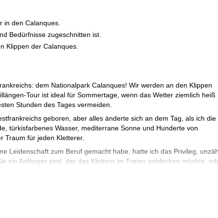
r in den Calanques.
d Bedürfnisse zugeschnitten ist.
n Klippen der Calanques.
dfrankreichs: dem Nationalpark Calanques! Wir werden an den Klippen
illängen-Tour ist ideal für Sommertage, wenn das Wetter ziemlich heiß
ßesten Stunden des Tages vermeiden.
tfrankreichs geboren, aber alles änderte sich an dem Tag, als ich die 
e, türkisfarbenes Wasser, mediterrane Sonne und Hunderte von
r Traum für jeden Kletterer.
e Leidenschaft zum Beruf gemacht habe, hatte ich das Privileg, unzäh
ie ein Anfänger sind, der das Klettern im Freien entdecken möchte, od
ch passe den Ausflug an Ihr Niveau und Ihre Ziele an.
eillängen-Abenteuern mit atemberaubendem Meerblick—jede Route, die 
u verbinden.
den Frankreichs? Dann senden Sie jetzt Ihre Anfrage und machen Sie s
uen uns darauf, Sie zu führen!