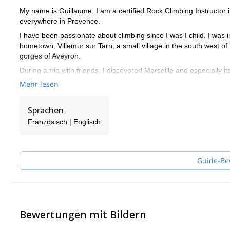
My name is Guillaume. I am a certified Rock Climbing Instructor 
everywhere in Provence.
I have been passionate about climbing since I was I child. I was i
hometown, Villemur sur Tarn, a small village in the south west of 
gorges of Aveyron.
During a trip with friends, I discovered Marseille and especially 
endless number of climbing routes totally seduced me! After a ye
Mehr lesen
computer science. I applied to the last year of Computer Master 
My passion for climbing became my profession a few years later, fo
Sprachen
close to this beautiful area that is the Calanques and climbing in 
Französisch | Englisch
Guide-Be
Bewertungen mit Bildern