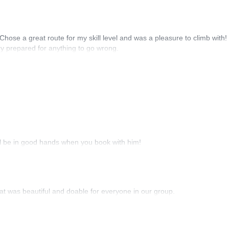
hose a great route for my skill level and was a pleasure to climb with!
ery prepared for anything to go wrong.
ll be in good hands when you book with him!
t was beautiful and doable for everyone in our group.