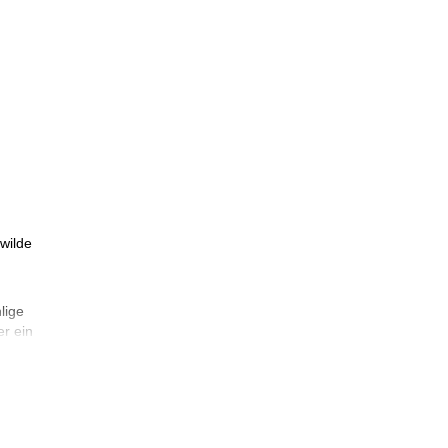
wilde
lige
er ein
wir
ich