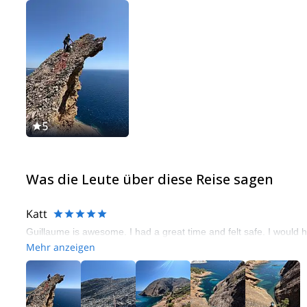
5
Was die Leute über diese Reise sagen
Katt
Guillaume is awesome. I had a great time and felt safe. I would 
Mehr anzeigen