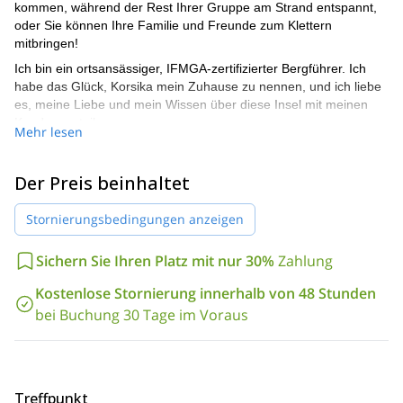
kommen, während der Rest Ihrer Gruppe am Strand entspannt,
oder Sie können Ihre Familie und Freunde zum Klettern
mitbringen!
Ich bin ein ortsansässiger, IFMGA-zertifizierter Bergführer. Ich
habe das Glück, Korsika mein Zuhause zu nennen, und ich liebe
es, meine Liebe und mein Wissen über diese Insel mit meinen
Kunden zu teilen.
Mehr lesen
Corte und Bavella sind wahrscheinlich die bekanntesten
Klettergebiete auf Korsika
. Ich kenne diese Insel wie meine
Der Preis beinhaltet
Westentasche. Ich werde Sie zu allen besten Spots und auf allen
besten Routen führen!
Stornierungsbedingungen anzeigen
mich für nur einen Tag oder auch für ein paar Tage
Sie können
engagieren
, und wir werden die perfekten Routen für Ihr Niveau
Sichern Sie Ihren Platz mit nur 30%
Zahlung
finden. Und wir werden auch die Gelegenheit nutzen, um
während unserer gemeinsamen Tage einen Mini-Kletterkurs zu
Kostenlose Stornierung innerhalb von 48 Stunden
machen, wenn Sie Lust dazu haben!
bei Buchung 30 Tage im Voraus
Wenn Sie eine dieser Klettertagestouren arrangieren möchten,
kontaktieren Sie mich jetzt. Sie sind eine großartige
Möglichkeit, diese wunderschöne Insel und ihre erstaunlichen
Felsen kennenzulernen!
Treffpunkt
6-