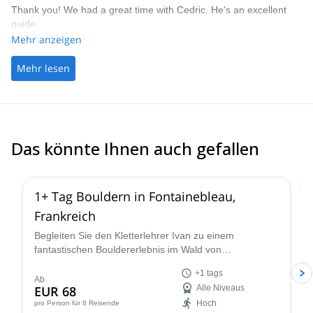
Thank you! We had a great time with Cedric. He’s an excellent
guide.
Mehr anzeigen
Mehr lesen
Das könnte Ihnen auch gefallen
4.9
(
51
)
1+ Tag Bouldern in Fontainebleau,
Frankreich
Begleiten Sie den Kletterlehrer Ivan zu einem
fantastischen Bouldererlebnis im Wald von
Fontainebleau, in der Nähe von Paris, Frankreich, für
+1 tags
einen oder mehrere Tage.
Ab
EUR 68
Alle Niveaus
Hoch
pro Person
für 8 Reisende