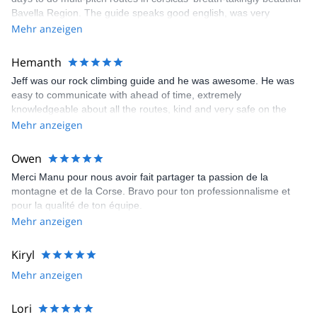
Bavella Region. The guide speaks good english, was very
friendly, funny, and had a charming way to handle our missing
Mehr anzeigen
experience. Moreover, he did a great job to support my wife with
her height-related anxiety. All in all, we could not have been more
Hemanth
satisfied by the performance of the guide. Thank you very much!
Jeff was our rock climbing guide and he was awesome. He was
easy to communicate with ahead of time, extremely
knowledgeable about all the routes, kind and very safe on the
rocks with us. He was flexible about which routes we did . We had
Mehr anzeigen
a really wonderful day with him and felt very well taken care of.
Highly recommend him.
Owen
Merci Manu pour nous avoir fait partager ta passion de la
montagne et de la Corse. Bravo pour ton professionnalisme et
pour la qualité de ton équipe.
Mehr anzeigen
Kiryl
Mehr anzeigen
Lori