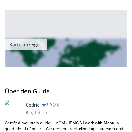
Abgesehen von diesen Tagestouren biete ich auch einen
tägigen Kletterkurs in Bavella
an. Es ist eine großartige
Möglichkeit, Ihre technischen Fähigkeiten zu verbessern. Also
schauen Sie es sich unbedingt an!
Karte anzeigen
Über den Guide
Cédric
5.0
(
23
)
Bergführer
Certified mountain guide UIAGM / IFMGA I work with Manu, a
good friend of mine... We are both rock climbing instructors and