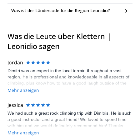
Was ist der Ländercode für die Region Leonidio?
Was die Leute über Klettern |
Leonidio sagen
Jordan
Dimitri was an expert in the local terrain throughout a vast
region. He is professional and knowledgeable in all aspects of
climbing, plus know how to have a good laugh outside of the
ropes. 12/10 would climb again.
Mehr anzeigen
jessica
We had such a great rock climbing trip with Dimitris. He is such
a good instructor and a great friend! We loved to spend time
with him and we would definately recommend him! Thanks
Dimitris for your good heart and the time you invested in us :)
Mehr anzeigen