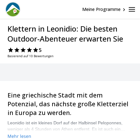
Meine Programme
Klettern in Leonidio: Die besten
Outdoor-Abenteuer erwarten Sie
5
Basierend auf 10 Bewertungen
Eine griechische Stadt mit dem
Potenzial, das nächste große Kletterziel
in Europa zu werden.
Leonidio ist ein kleines Dorf auf der Halbinsel Peloponnes,
weniger als 4 Stunden von Athen entfernt. Es ist auch ein
schnell wachsendes Klettergebiet, aber noch ziemlich
Mehr lesen