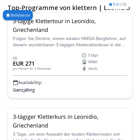
unentwickelt, mit mehr als 1.000 hochwertigen Kalksteinrouten.
5.0
(
10
)
Top-Programme von klettern | Leonidio
Die unglaublichen Berge und die schöne mediterrane
Meereslandschaft garantieren wunderbare Ausblicke und alle
Beliebteste
3-tägige Klettertour in Leonidio,
Arten von Bars, Cafés und Fisch-Tavernen in der Nähe des
Strandes, um nach einem ganzen Tag Klettern zu genießen. In
Griechenland
dieser Auswahl an geführten Touren finden Sie sicherlich Ihr
Folgen Sie Dimitris, einem lokalen HMGA-Bergführer, auf
nächstes Kletterabenteuer in Leonidio.
diesem wunderbaren 3-tägigen Kletterabenteuer in die
atemberaubende Strandstadt Leonidio, Griechenland.
3 tags
Ab
EUR 271
Mittel
Hoch
pro Person
für 2 Reisende
Availability:
Ganzjährig
3-tägiger Kletterkurs in Leonidio,
Griechenland
3 Tage, um eine Auswahl der besten Kletterrouten von