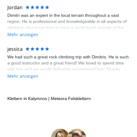
Jordan
Dimitri was an expert in the local terrain throughout a vast
region. He is professional and knowledgeable in all aspects of
climbing, plus know how to have a good laugh outside of the
ropes. 12/10 would climb again.
Mehr anzeigen
jessica
We had such a great rock climbing trip with Dimitris. He is such
a good instructor and a great friend! We loved to spend time
with him and we would definately recommend him! Thanks
Dimitris for your good heart and the time you invested in us :)
Mehr anzeigen
Klettern in Kalymnos
|
Meteora Felsklettern