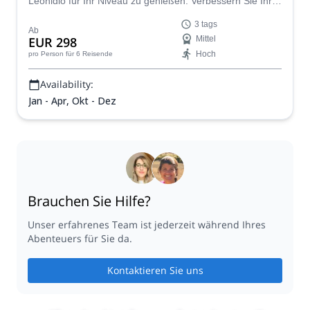
Leonidio für Ihr Niveau zu genießen. Verbessern Sie Ihre
Klettertechnik und gewinnen Sie Vertrauen am Fels mit
3 tags
dem lokalen Führer Simon.
Ab
EUR 298
Mittel
Hoch
pro Person
für 6 Reisende
Availability:
Jan - Apr, Okt - Dez
Brauchen Sie Hilfe?
Unser erfahrenes Team ist jederzeit während Ihres
Abenteuers für Sie da.
Kontaktieren Sie uns