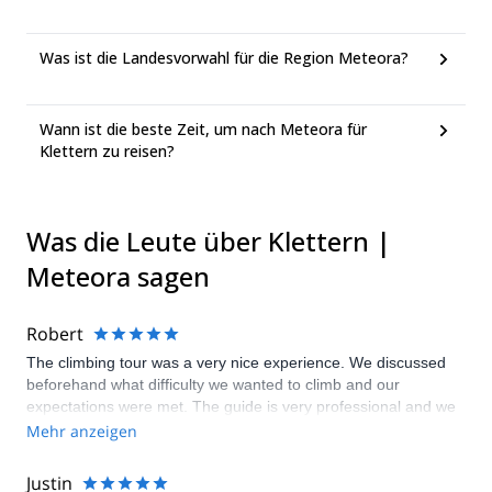
Was ist die Landesvorwahl für die Region Meteora?
Wann ist die beste Zeit, um nach Meteora für
Klettern zu reisen?
Was die Leute über Klettern |
Meteora sagen
Robert
The climbing tour was a very nice experience. We discussed
beforehand what difficulty we wanted to climb and our
expectations were met. The guide is very professional and we
were even picked up directly from the hotel.
Mehr anzeigen
Justin