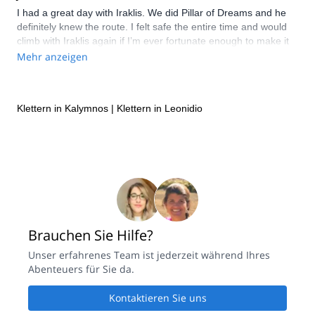
I had a great day with Iraklis. We did Pillar of Dreams and he
definitely knew the route. I felt safe the entire time and would
climb with Iraklis again if I’m ever fortunate enough to make it
back in the area. Meteora is amazing and well worth the trip
Mehr anzeigen
Klettern in Kalymnos
|
Klettern in Leonidio
Brauchen Sie Hilfe?
Unser erfahrenes Team ist jederzeit während Ihres
Abenteuers für Sie da.
Kontaktieren Sie uns