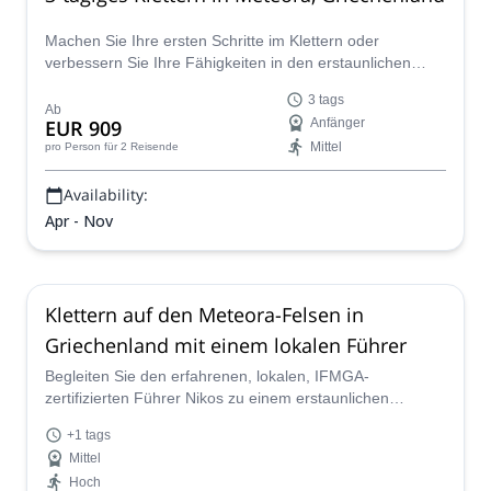
Machen Sie Ihre ersten Schritte im Klettern oder
verbessern Sie Ihre Fähigkeiten in den erstaunlichen
Felstürmen von Meteora auf dieser 3-tägigen Kletterreise
3 tags
mit Iraklis, einem angehenden IFMGA-Bergführer.
Ab
EUR 909
Anfänger
Mittel
pro Person
für 2 Reisende
Availability:
Apr - Nov
Klettern auf den Meteora-Felsen in
Griechenland mit einem lokalen Führer
Begleiten Sie den erfahrenen, lokalen, IFMGA-
zertifizierten Führer Nikos zu einem erstaunlichen
Klettererlebnis auf den sensationellen Meteora-Felsen in
+1 tags
Griechenland.
Mittel
Hoch