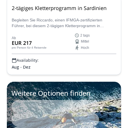
2-tägiges Kletterprogramm in Sardinien
Begleiten Sie Riccardo, einen IFMGA-zertifizierten
Führer, bei diesem 2-tägigen Kletterprogramm in
Sardinien. Und entdecken Sie die Felsen auf dieser
2 tags
erstaunlichen Insel!
Ab
EUR 217
Mittel
Hoch
pro Person
für 4 Reisende
Availability:
Aug - Dez
Weitere Optionen finden