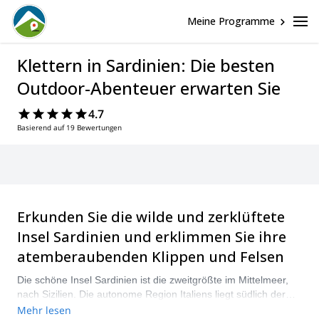
Meine Programme
Klettern in Sardinien: Die besten
Outdoor-Abenteuer erwarten Sie
4.7
Basierend auf 19 Bewertungen
Erkunden Sie die wilde und zerklüftete
Insel Sardinien und erklimmen Sie ihre
atemberaubenden Klippen und Felsen
Die schöne Insel Sardinien ist die zweitgrößte im Mittelmeer,
nach Sizilien. Die autonome Region Italiens liegt südlich der
französischen Insel Korsika und wird sowohl vom Mittelmeer
Mehr lesen