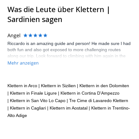
Was die Leute über Klettern |
Sardinien sagen
Angel
Riccardo is an amazing guide and person! He made sure I had
both fun and also got exposed to more challenging routes
along our trip. Look forward to climbing with him again in the
future. Grazie Mille Riccardo!
Mehr anzeigen
Klettern in Arco
|
Klettern in Sizilien
|
Klettern in den Dolomiten
|
Klettern in Finale Ligure
|
Klettern in Cortina D’Ampezzo
|
Klettern in San Vito Lo Capo
|
Tre Cime di Lavaredo Klettern
|
Klettern in Cagliari
|
Klettern im Aostatal
|
Klettern in Trentino-
Alto Adige