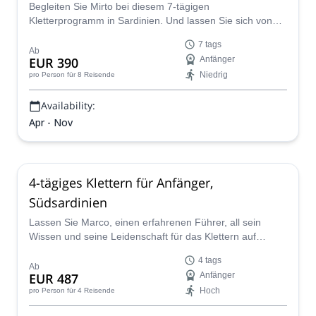
Begleiten Sie Mirto bei diesem 7-tägigen
Kletterprogramm in Sardinien. Und lassen Sie sich von
dieser Insel erobern!
7 tags
Ab
EUR 390
Anfänger
Niedrig
pro Person
für 8 Reisende
Availability:
Apr - Nov
4-tägiges Klettern für Anfänger,
Südsardinien
Lassen Sie Marco, einen erfahrenen Führer, all sein
Wissen und seine Leidenschaft für das Klettern auf
diesem Abenteuer in Sardinien teilen. Folgen Sie ihm auf
4 tags
dieser fantastischen 4-tägigen Reise.
Ab
EUR 487
Anfänger
Hoch
pro Person
für 4 Reisende