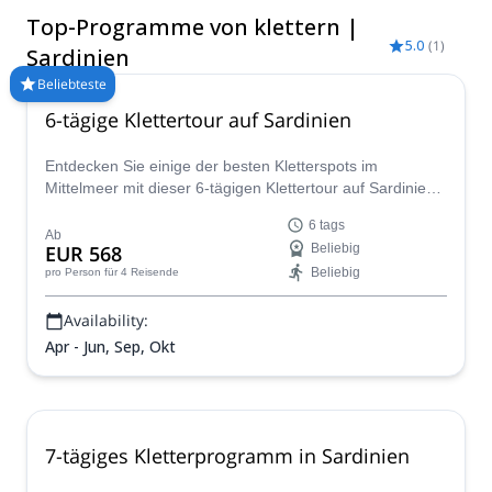
als auch vom Tyrrhenischen Meer umspült. Der Blick von den
Top-Programme von klettern |
sardischen Klippen, die in das türkisfarbene Wasser
5.0
(
1
)
eintauchen, ist spektakulär. Es gibt Mehrseillängenrouten,
Sardinien
Felswände und Felsen sowohl für Anfänger als auch für
Beliebteste
Experten. Die wilde natürliche Schönheit Sardiniens,
6-tägige Klettertour auf Sardinien
zusammen mit 2.000 Kilometern Küstenlinie, unglaublichen
Stränden und gebirgigem Inneren, macht es zu einem
hervorragenden Kletterziel. Besuchen Sie es im Frühling und
Entdecken Sie einige der besten Kletterspots im
Herbst für ideales Wetter und Kletterbedingungen.
Mittelmeer mit dieser 6-tägigen Klettertour auf Sardinien,
begleitet von dem IFMGA-zertifizierten Renato.
6 tags
Ab
EUR 568
Beliebig
Beliebig
pro Person
für 4 Reisende
Availability:
Apr - Jun, Sep, Okt
7-tägiges Kletterprogramm in Sardinien