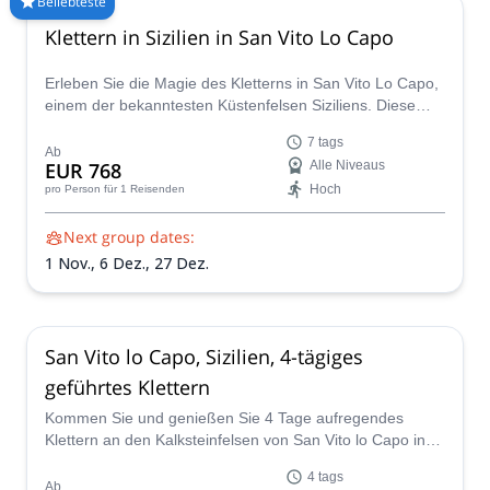
Beliebteste
oder Palermo, einem Zentrum der Geschichte, bewacht von
Klettern in Sizilien in San Vito Lo Capo
hohen Felswänden. Besuche das ganze Jahr über, um in
verschiedenen Klimazonen auf der Insel Sizilien zu klettern.
Erleben Sie die Magie des Kletterns in San Vito Lo Capo,
einem der bekanntesten Küstenfelsen Siziliens. Diese
wilde Kalkarena bietet endlose Wände, perfektes Wetter
7 tags
und Routen für jedes Niveau – eingebettet zwischen
Ab
EUR 768
Alle Niveaus
türkisfarbenen Meeresblicken, zerklüfteten Klippen und
Hoch
pro Person
für 1 Reisenden
dem entspannten Rhythmus des sizilianischen Lebens.
Next group dates:
1 Nov.,
6 Dez.,
27 Dez.
San Vito lo Capo, Sizilien, 4-tägiges
geführtes Klettern
Kommen Sie und genießen Sie 4 Tage aufregendes
Klettern an den Kalksteinfelsen von San Vito lo Capo in
Sizilien mit einem zertifizierten Bergführer.
4 tags
Ab