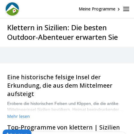
Meine Programme
Klettern in Sizilien: Die besten
Outdoor-Abenteuer erwarten Sie
Eine historische felsige Insel der
Erkundung, die aus dem Mittelmeer
aufsteigt
Erobere die historischen Felsen und Klippen, die die antike
Mittelmeerinsel Sizilien bevölkern, Heimat beeindruckender
Berge und Vulkane sowie einer Fülle von Kultur, von Musik und
Mehr lesen
Literatur bis hin zu Küche und Archäologie. Genieße die
Top-Programme von klettern | Sizilien
atemberaubende Landschaft, während du dich mit den Felsen
vertraut machst, sei es in der schönen Stadt San Vito Lo Capo