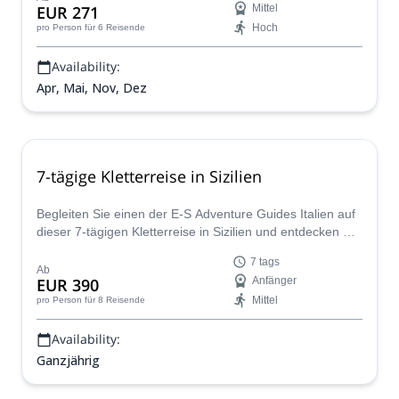
EUR 271
Mittel
Hoch
pro Person
für 6 Reisende
Availability:
Apr, Mai, Nov, Dez
7-tägige Kletterreise in Sizilien
Begleiten Sie einen der E-S Adventure Guides Italien auf
dieser 7-tägigen Kletterreise in Sizilien und entdecken Sie
eines der am besten gehüteten Klettergeheimnisse
7 tags
Italiens!
Ab
EUR 390
Anfänger
Mittel
pro Person
für 8 Reisende
Availability:
Ganzjährig