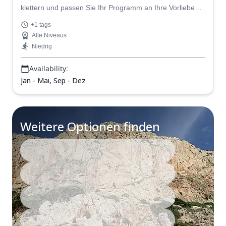
klettern und passen Sie Ihr Programm an Ihre Vorlieben
und Bedürfnisse an. Optionen umfassen das Erlernen
+1 tags
neuer Fähigkeiten, das Gehen auf einer Mehrseillängen-
Alle Niveaus
Route und mehr. Genießen Sie das Klettern an
Niedrig
überhängenden Stalaktiten und Felsen mit spektakulärem
Meerblick!
Availability:
Jan - Mai, Sep - Dez
Weitere Optionen finden