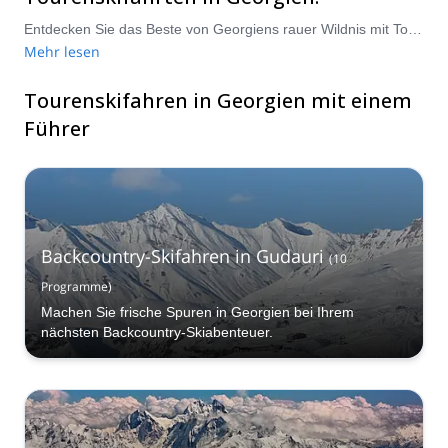
Entdecken Sie das Beste von Georgiens rauer Wildnis mit Tourenskierlebnissen, die von erfahrenen Führern geleitet werden. Egal, ob Sie ein erfahrener Skifahrer sind oder neu im Gelände, Georgien bietet aufregende Abfahrten, unberührten Pulverschnee und atemberaubende Ausblicke. Wählen Sie aus maßgeschneiderten Touren, die alle von zertifizierten Fachleuten geleitet werden, die Ihre Sicherheit und Ihr Vergnügen in den Vordergrund stellen. Erkunden Sie einige der unberührtesten, abgelegensten Orte im Kaukasus und genießen Sie ein Skiabenteuer, das seinesgleichen sucht!
Mehr lesen
Tourenskifahren in Georgien mit einem
Führer
Backcountry-Skifahren in Gudauri
(
10
Programme
)
Machen Sie frische Spuren in Georgien bei Ihrem
nächsten Backcountry-Skiabenteuer.