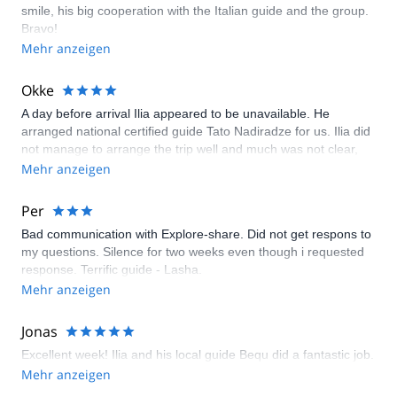
smile, his big cooperation with the Italian guide and the group.
Bravo!
Mehr anzeigen
Okke
A day before arrival Ilia appeared to be unavailable. He
arranged national certified guide Tato Nadiradze for us. Ilia did
not manage to arrange the trip well and much was not clear,
also due to change of plans because of the weather after a few
Mehr anzeigen
days. We were very lucky with Tato who arranged everything
well and got the very best out of it for us. We used his
Per
Landcruiser to drive where ever we went. Tato is a bery good
Bad communication with Explore-share. Did not get respons to
mountainguide with lots of experience, especially in the
my questions. Silence for two weeks even though i requested
Gudauri and Kasbegi area. He is also a good and enthousiastic
response. Terrific guide - Lasha.
free-rider. Gudairi hut is a fine hotel.
Mehr anzeigen
Jonas
Excellent week! Ilia and his local guide Bequ did a fantastic job.
Mehr anzeigen