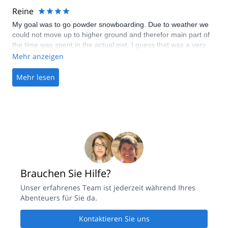
Reine
My goal was to go powder snowboarding. Due to weather we
could not move up to higher ground and therefor main part of
the time was spent in the actual pist. I guess that was a very
expensive way of experience the normal pists (since mountain
Mehr anzeigen
guide was the most expensive part on location). This is how it
can be and no blame on your organisation. I did however,
Mehr lesen
experienced a couple of really nice off pist/powder rides
without the guide later that week so I am satisfied with the total
experience.
Brauchen Sie Hilfe?
Unser erfahrenes Team ist jederzeit während Ihres
Abenteuers für Sie da.
Kontaktieren Sie uns