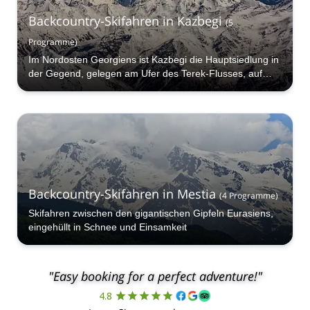
Backcountry-Skifahren in Kazbegi
(
5
Programme
)
Im Nordosten Georgiens ist Kazbegi die Hauptsiedlung in
der Gegend, gelegen am Ufer des Terek-Flusses, auf
einer Höhe von 1.740 Metern.
Backcountry-Skifahren in Mestia
(
4
Programme
)
Skifahren zwischen den gigantischen Gipfeln Eurasiens,
eingehüllt in Schnee und Einsamkeit
"Easy booking for a perfect adventure!"
4.8