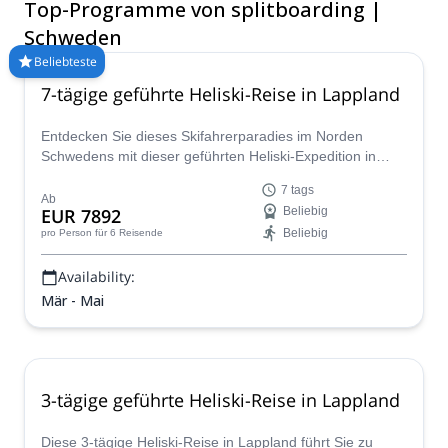
Top-Programme von splitboarding |
genießen und einige der abgelegenen Wildnis des Landes zu
erkunden! Vergleichen und buchen Sie einen zertifizierten
Schweden
Guide für Ihre Reise auf Explore-Share.com: Über 1500
Beliebteste
Guides, 70+ Länder und mehr als 8000 verschiedene
7-tägige geführte Heliski-Reise in Lappland
Programme zur Auswahl. Wählen Sie aus unserer Auswahl an
Splitboarding-Reisen in Schweden. Die Berge rufen!
Entdecken Sie dieses Skifahrerparadies im Norden
Schwedens mit dieser geführten Heliski-Expedition in
Lappland mit dem IFMGA-zertifizierten Josef.
7 tags
Ab
EUR 7892
Beliebig
Beliebig
pro Person
für 6 Reisende
Availability:
Mär - Mai
3-tägige geführte Heliski-Reise in Lappland
Diese 3-tägige Heliski-Reise in Lappland führt Sie zu