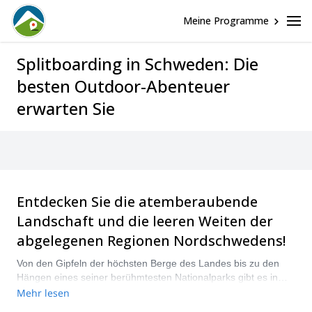
Meine Programme
Splitboarding in Schweden: Die
besten Outdoor-Abenteuer
erwarten Sie
Entdecken Sie die atemberaubende
Landschaft und die leeren Weiten der
abgelegenen Regionen Nordschwedens!
Von den Gipfeln der höchsten Berge des Landes bis zu den
Hängen eines seiner berühmtesten Nationalparks gibt es in
Schweden viel zu erkunden. Mit einem Splitboard loszuziehen
Mehr lesen
ist eine großartige Möglichkeit, die besten Aussichten zu