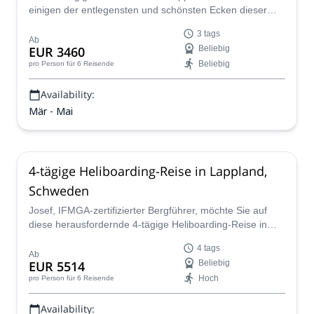
einigen der entlegensten und schönsten Ecken dieser
schwedischen Region, mit dem IFMGA-zertifizierten
3 tags
Josef.
Ab
EUR 3460
Beliebig
Beliebig
pro Person
für 6 Reisende
Availability:
Mär - Mai
4-tägige Heliboarding-Reise in Lappland,
Schweden
Josef, IFMGA-zertifizierter Bergführer, möchte Sie auf
diese herausfordernde 4-tägige Heliboarding-Reise in
Lappland, Schweden, mitnehmen!
4 tags
Ab
EUR 5514
Beliebig
Hoch
pro Person
für 6 Reisende
Availability: