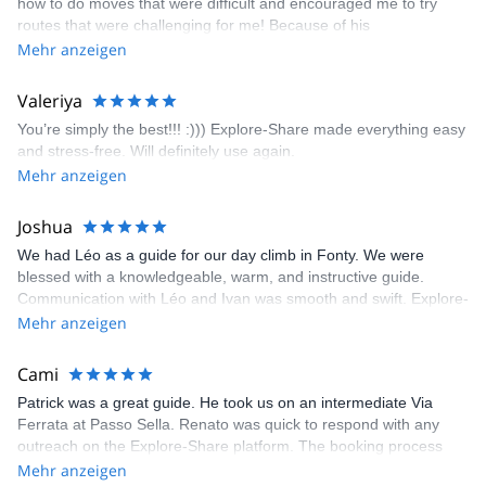
how to do moves that were difficult and encouraged me to try
enjoyed. The communication from the team (Gauthier) was
routes that were challenging for me! Because of his
prompt and clear—highly recommend!
encouragement, I managed to complete these routes! I really
Mehr anzeigen
enjoyed the climbs and completed 8 routes in the Sesimbra/Azoia
area. The weather was perfect, no direct sun and cool enough to
Valeriya
enjoy the climbs. Explore-Share made booking an outdoor
You’re simply the best!!! :))) Explore-Share made everything easy
climbing experience in Lisbon extremely easy. Luis, our guide,
and stress-free. Will definitely use again.
was fantastic, and the platform’s organization was flawless.
Mehr anzeigen
Joshua
We had Léo as a guide for our day climb in Fonty. We were
blessed with a knowledgeable, warm, and instructive guide.
Communication with Léo and Ivan was smooth and swift. Explore-
Share was excellent in arranging everything for our day climb.
Mehr anzeigen
The communication was quick, and the platform was easy to use,
making our adventure stress-free.
Cami
Patrick was a great guide. He took us on an intermediate Via
Ferrata at Passo Sella. Renato was quick to respond with any
outreach on the Explore-Share platform. The booking process
was straightforward, and once Patrick was confirmed, all went
Mehr anzeigen