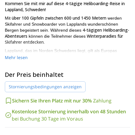
Kommen Sie mit mir auf diese 4-tägige Heliboarding-Reise in
Lappland, Schweden!
über 100 Gipfeln zwischen 600 und 1450 Metern
Mit
werden
Skifahrer und Snowboarder von Lapplands wunderschönen
4-tägigen Heliboarding-
Bergen begeistert sein. Während dieses
Abenteuers
Winterparadies für
können die Teilnehmer dieses
Skifahrer entdecken.
Lappland, das im Norden Schwedens liegt, gilt als Europas
letztes verbliebenes Wildnisgebiet und ist meiner Meinung nach
Mehr lesen
ein ausgezeichneter Ort für Off-Piste-Fahrten und ein
unglaublicher Spot für Heliboarding!
Der Preis beinhaltet
beinhaltet 5 Flugstunden
Der Preis für diese 4-tägige Reise
(zusätzliche Zeit kann gekauft werden, wenn die Bedingungen
Stornierungsbedingungen anzeigen
gut sind). Wir werden in dem Gebiet zwischen Björkliden,
Riksgränsen Abisko und dem Kebnekaise-Massiv Ski fahren.
Sichern Sie Ihren Platz mit nur 30%
Zahlung
Somit haben wir die Wahl aus 5000 Quadratmetern befahrbarem
Gelände!
Kostenlose Stornierung innerhalb von 48 Stunden
Um an diesem Heliboarding-Abenteuer teilzunehmen, müssen
bei Buchung 30 Tage im Voraus
erfahrene Skifahrer
erfahrene
die Teilnehmer
sowie
Snowboarder
hervorragender körperlicher
sein und sich in
Verfassung
befinden. Bitte beachten Sie auch, dass wir die