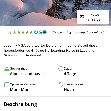
Fotos
anzeigen
4.8
"Easy booking for a perfect adventure!"
Josef, IFMGA-zertifizierter Bergführer, möchte Sie auf diese
herausfordernde 4-tägige Heliboarding-Reise in Lappland,
Schweden, mitnehmen!
Gebirgszüge
Dauer
Alpes scandinaves
4 Tage
Optimaler Zeitraum
Fitnessniveau
Mär - Mai
Hoch
Beschreibung