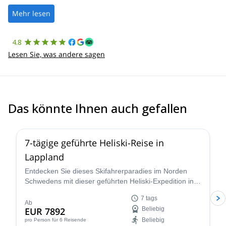
well. It was a wonderful experience, and I’d highly recommend
the platform.
Mehr lesen
4.8
Lesen Sie, was andere sagen
Das könnte Ihnen auch gefallen
7-tägige geführte Heliski-Reise in
Lappland
Entdecken Sie dieses Skifahrerparadies im Norden
Schwedens mit dieser geführten Heliski-Expedition in
Lappland mit dem IFMGA-zertifizierten Josef.
7 tags
Ab
EUR 7892
Beliebig
Beliebig
pro Person
für 6 Reisende