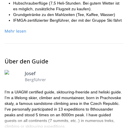
Hubschrauberflüge (7,5 Heli-Stunden. Bei gutem Wetter ist
es möglich, zusätzliche Flugzeit zu kaufen).
Grundgetränke zu den Mahlzeiten (Tee, Kaffee, Wasser)
IFMGA-zertifizierter Bergführer, der mit der Gruppe Ski fährt
persönliche Versicherung (Reise- und Sportversicherung)
Mehr lesen
Reiseversicherung, einschließlich
Reiserücktrittsversicherung.
Transfer vom Flughafen
Flugticket Prag - Kiruna und zurück
Miete von Lawinenausrüstung (Sonde, Schaufel,
Über den Guide
Lawinenairbag-Rucksack ABS)
Reiseversicherung, einschließlich
Reiserücktrittsversicherung.
Josef
PREIS ENTHÄLT NICHT:
Bergführer
Letzte Nacht (normalerweise in einem Hotel in Kiruna)
Zahlungen für Übergepäck und den Transport von Skiern
I'm a UIAGM certified guide, skitouring-freeride and heliski guide.
Miete der notwendigen Skiausrüstung
I'm a lifelong skier, climber and mountaineer, born in Prachovske
alternatives Programm bei schlechtem Wetter (Skifahren,
skaly, a famous sandstone climbing area in the Czech Republic.
Angeln, Schneemobile usw.)
I've personally participated in 13 expeditions to 8thousander
zusätzliche Heli-Ski-Zeit. (bei Erschöpfung der im gekauften
peaks and stood 5 times on an 8000m peak. I have guided
Paket enthaltenen Stunden).
guests on all continents (7 summits, etc..) in numerous treks,
alkoholische Getränke und Erfrischungsgetränke.
climbing or skitouring expeditions.