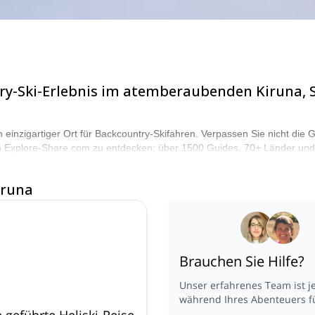
try-Ski-Erlebnis im atemberaubenden Kiruna, S
 einzigartiger Ort für Backcountry-Skifahren. Verpassen Sie nicht di
von Explore-Share.com zu entdecken: über 1500 Guides, 70+ Länder u
Die Berge rufen!
iruna
Brauchen Sie Hilfe?
Unser erfahrenes Team ist j
während Ihres Abenteuers fü
e geführte Heliski-Reise