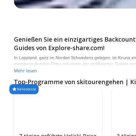
Genießen Sie ein einzigartiges Backcoun
Guides von Explore-share.com!
In Lappland, ganz im Norden Schwedens gelegen, ist Kiruna ein
atemberaubenden Ortes mit einem der zertifizierten Guides 
Sie aus unserer Auswahl an Backcountry-Ski-Reisen in Kiruna. 
Mehr lesen
Top-Programme von skitourengehen | K
Beliebteste
7-tägige geführte Heliski-Reise
3-tägig