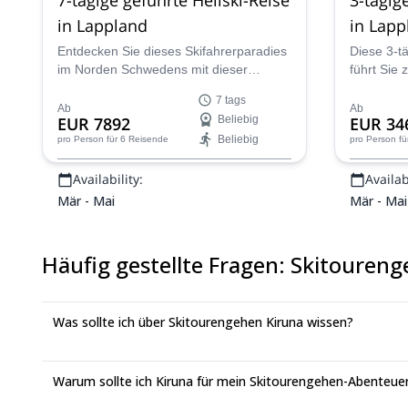
in Lappland
in Lapp
Entdecken Sie dieses Skifahrerparadies
Diese 3-tä
im Norden Schwedens mit dieser
führt Sie 
geführten Heliski-Expedition in Lappland
und schön
7 tags
mit dem IFMGA-zertifizierten Josef.
schwedis
Ab
Ab
EUR 7892
Beliebig
EUR 34
zertifizier
Beliebig
pro Person
für 6 Reisende
pro Person
fü
Availability:
Availabi
Mär - Mai
Mär - Mai
Häufig gestellte Fragen
:
Skitoureng
Was sollte ich über Skitourengehen Kiruna wissen?
Warum sollte ich Kiruna für mein Skitourengehen-Abenteue