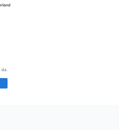
erland
 da.