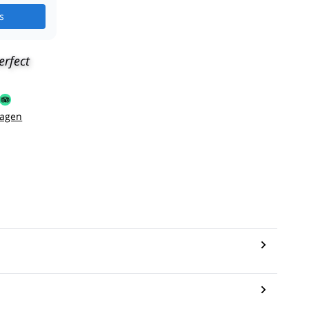
s
erfect
sagen