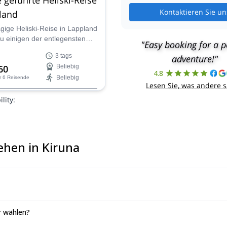
Kontaktieren Sie un
land
gige Heliski-Reise in Lappland
zu einigen der entlegensten
"Easy booking for a p
sten Ecken dieser
3 tags
adventure!"
chen Region, mit dem IFMGA-
60
Beliebig
ten Josef.
4.8
Beliebig
r 6 Reisende
Lesen Sie, was andere 
lity:
ehen in Kiruna
r wählen?