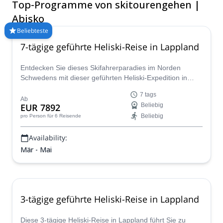
Top-Programme von skitourengehen |
finden Sie hier alle Arten von Skierlebnissen.
Abisko
Beliebteste
7-tägige geführte Heliski-Reise in Lappland
Entdecken Sie dieses Skifahrerparadies im Norden
Schwedens mit dieser geführten Heliski-Expedition in
Lappland mit dem IFMGA-zertifizierten Josef.
7 tags
Ab
EUR 7892
Beliebig
Beliebig
pro Person
für 6 Reisende
Availability:
Mär - Mai
3-tägige geführte Heliski-Reise in Lappland
Diese 3-tägige Heliski-Reise in Lappland führt Sie zu