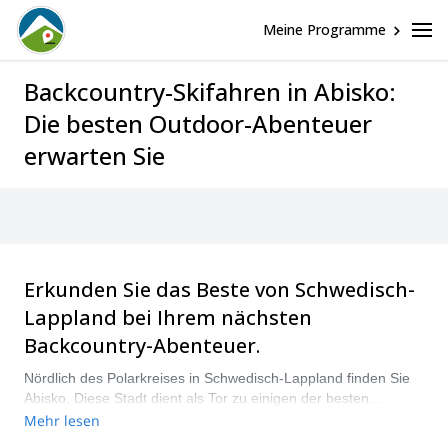
Meine Programme
Backcountry-Skifahren in Abisko:
Die besten Outdoor-Abenteuer
erwarten Sie
Erkunden Sie das Beste von Schwedisch-
Lappland bei Ihrem nächsten
Backcountry-Abenteuer.
Nördlich des Polarkreises in Schwedisch-Lappland finden Sie
Abisko. Diese Stadt dient als Tor zu einigen der besten
Backcountry-Gebiete Schwedens. Von mehrtägigen
Mehr lesen
Backcountry-Erlebnissen bis hin zu Heliboarding-Abenteuern