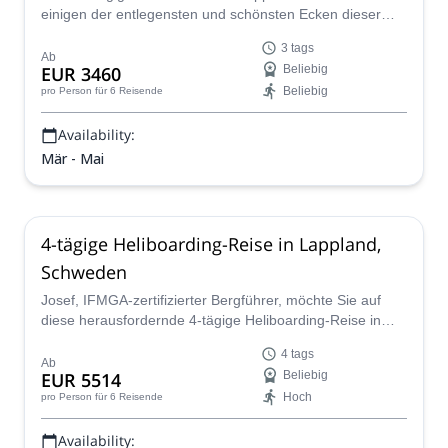
einigen der entlegensten und schönsten Ecken dieser
schwedischen Region, mit dem IFMGA-zertifizierten
3 tags
Josef.
Ab
EUR 3460
Beliebig
Beliebig
pro Person
für 6 Reisende
Availability:
Mär - Mai
4-tägige Heliboarding-Reise in Lappland,
Schweden
Josef, IFMGA-zertifizierter Bergführer, möchte Sie auf
diese herausfordernde 4-tägige Heliboarding-Reise in
Lappland, Schweden, mitnehmen!
4 tags
Ab
EUR 5514
Beliebig
Hoch
pro Person
für 6 Reisende
Availability: