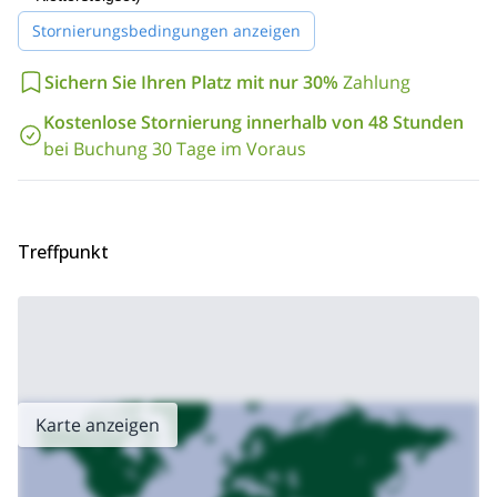
Ich biete viele Bergprogramme in dieser Gegend an, wie
Stornierungsbedingungen anzeigen
Mehrseillängen-Klettern auf der Cop-Pfeiler-Route
. Bitte
beachten Sie, dass Sie diese Reise mit jeder anderen, die Sie
Sichern Sie Ihren Platz mit nur 30%
Zahlung
wünschen, kombinieren und einen Rabatt erhalten können.
Außerdem können Sie nach anderen Aktivitäten außerhalb des
Kostenlose Stornierung innerhalb von 48 Stunden
Berges fragen, einschließlich Reiten, Mountainbiken,
bei Buchung 30 Tage im Voraus
Fallschirmspringen, Paragliding, Kajakfahren,
Heißluftballonfahren und mehr!
Treffpunkt
Karte anzeigen