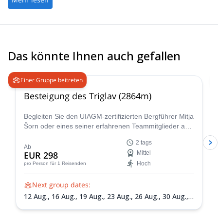
Das könnte Ihnen auch gefallen
4.9
(
197
)
Einer Gruppe beitreten
Besteigung des Triglav (2864m)
Begleiten Sie den UIAGM-zertifizierten Bergführer Mitja
Šorn oder eines seiner erfahrenen Teammitglieder auf
einem unvergesslichen 2-tägigen Aufstieg des Triglav,
2 tags
Sloweniens höchstem Gipfel und dem Herzstück des
Ab
EUR 298
Mittel
atemberaubenden Triglav-Nationalparks.
Hoch
pro Person
für 1 Reisenden
Next group dates:
12 Aug.,
16 Aug.,
19 Aug.,
23 Aug.,
26 Aug.,
30 Aug.,
2
Sept.,
6 Sept.,
9 Sept.,
13 Sept.,
16 Sept.,
20 Sept.,
23
Sept.,
27 Sept.,
30 Sept.