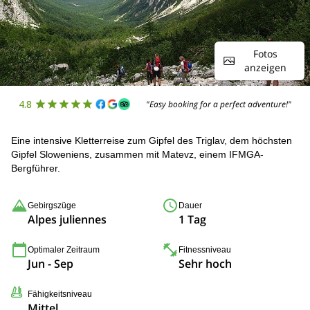
Fotos
anzeigen
4.8
"Easy booking for a perfect adventure!"
Eine intensive Kletterreise zum Gipfel des Triglav, dem höchsten
Gipfel Sloweniens, zusammen mit Matevz, einem IFMGA-
Bergführer.
Gebirgszüge
Dauer
Alpes juliennes
1 Tag
Optimaler Zeitraum
Fitnessniveau
Jun - Sep
Sehr hoch
Fähigkeitsniveau
Mittel