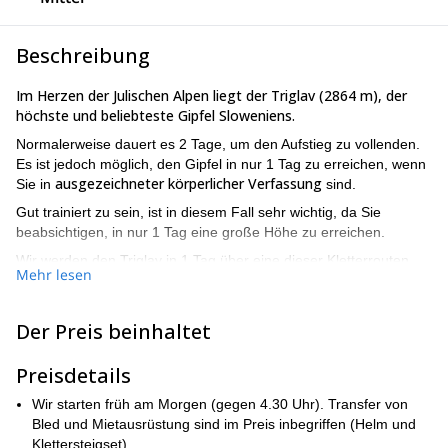
Beschreibung
Im Herzen der Julischen Alpen liegt der Triglav (2864 m), der
höchste und beliebteste Gipfel Sloweniens.
Normalerweise dauert es 2 Tage, um den Aufstieg zu vollenden.
Es ist jedoch möglich, den Gipfel in nur 1 Tag zu erreichen, wenn
ausgezeichneter körperlicher Verfassung
Sie in
sind.
Gut trainiert zu sein, ist in diesem Fall sehr wichtig, da Sie
beabsichtigen, in nur 1 Tag eine große Höhe zu erreichen.
Wir werden den Triglav in 1 Tag über eine dieser Kletterrouten
Mehr lesen
besteigen:
Krma-Tal-Kletterroute
Der Preis beinhaltet
Vrata-Tal-Kletterroute.
In beiden Fällen wird der Aufstieg etwa 12 Stunden dauern**.**
Preisdetails
Sind Sie bereit für ein intensives Klettererlebnis am Triglav?
Wir starten früh am Morgen (gegen 4.30 Uhr). Transfer von
Senden Sie mir eine Anfrage, damit wir ein Datum für dieses
Bled und Mietausrüstung sind im Preis inbegriffen (Helm und
Abenteuer festlegen können!
Klettersteigset)