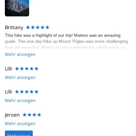
Brittany
This hike was a highlight of our trip! Matevz was an amazing
guide. The one day hike up Mount Triglav was more challenging
than we expected. Matevz is very experienced, which made us
felt safe during the via ferrate section. He was patient and
Mehr anzeigen
encouraging of us the entire way.
Lilli
Mehr anzeigen
Lilli
Mehr anzeigen
Jeroen
Mehr anzeigen
Mehr lesen