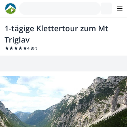
1-tägige Klettertour zum Mt
Triglav
4.8
(
7
)