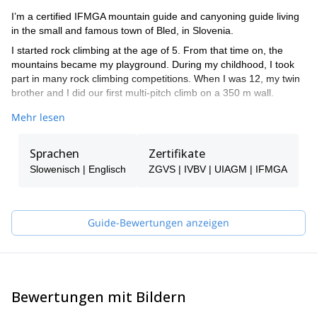
I’m a certified IFMGA mountain guide and canyoning guide living
in the small and famous town of Bled, in Slovenia.
I started rock climbing at the age of 5. From that time on, the
mountains became my playground. During my childhood, I took
part in many rock climbing competitions. When I was 12, my twin
brother and I did our first multi-pitch climb on a 350 m wall.
By the age of 16, I started competing in ice climbing world cups
Mehr lesen
and later on skydiving junior world cups. In fact, in 2008 I became
the world champion at the UIAA Ice Climbing Overall Ranking in
Sprachen
Zertifikate
speed ice climbing.
Slowenisch | Englisch
ZGVS | IVBV | UIAGM | IFMGA
I climbed in many different countries like Peru, South Korea,
Switzerland, France and Italy. However, Slovenia is the place I
like the most.
Guide-Bewertungen anzeigen
Among other significant achievements, I did the first winter ascent
(from the bottom of the wall) in Sphinx, the most difficult route in
the mythical North Face of Mt Triglav. Besides, I got the first place
for males at the IFMGA International mountain guide climbing
championship in 2017.
Bewertungen mit Bildern
I like sharing moments with people, especially in mountains. Feel
free to join me in the highest mountains, steepest walls and many