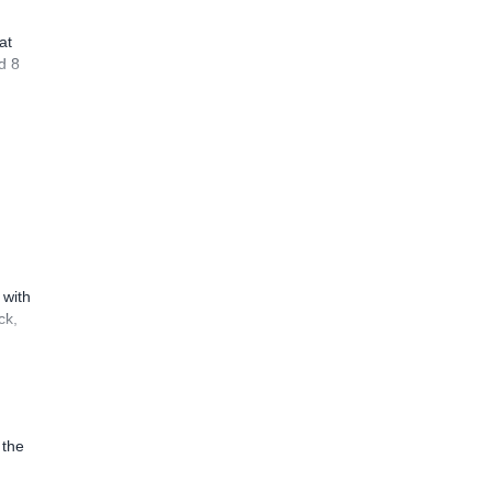
at
d 8
 with
ck,
 the