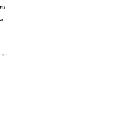
nis
ir
euer
eßen;
Sie
aten