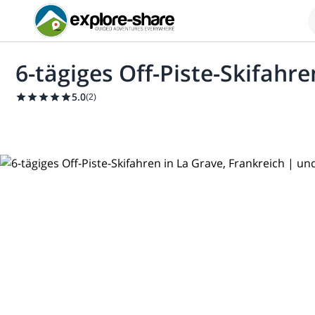
6-tägiges Off-Piste-Skifahre
5.0
(
2
)