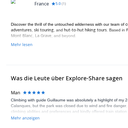
France
5.0
(
1
)
c
Discover the thrill of the untouched wilderness with our team of
adventures
ski touring
hut-to-hut hiking tours
,
, and
. Based in
Mont Blanc
La Grave
,
, and beyond.
Mehr lesen
Was die Leute über Explore-Share sagen
Man
Climbing with guide Guillaume was absolutely a highlight of my 2
Calanques, but the park was closed due to wind and fire danger
climbing abilities and preferences and kindly offered train statio
route we did was not only fun but also the right amount of chal
Mehr anzeigen
(Gauthier) was prompt and clear—highly recommend!