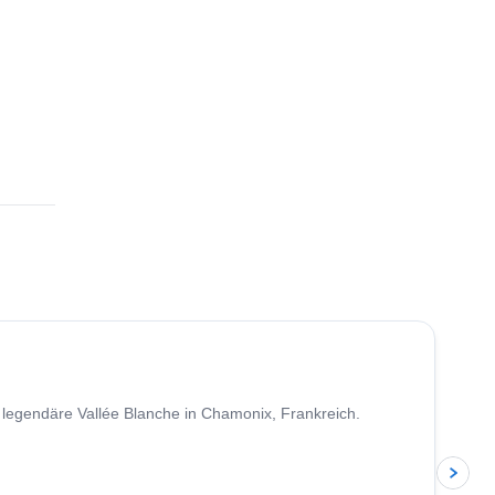
4.5
(
24
)
e legendäre Vallée Blanche in Chamonix, Frankreich.