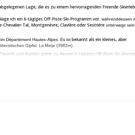
 abgelegenen Lage, die es zu einem hervorragenden Freeride-Skierleb
hlage ich ein 6-tägiges Off-Piste-Ski-Programm vor
, währenddessen w
e-Chevalier-Tal, Montgenèvre, Clavière oder Sestrière
unterwegs sein
bekannt als ein kleines, aber
 im Département Hautes-Alpes. Es ist
kteristischen Gipfel: La Meije (3982m).
e Freunde und Kunden gerne zu diesem 6-tägigen Off-Piste-Ski-Abent
it seinen unglaublichen Bergen und Gletschern zu erkunden;
en genießen;
er Sonnenschein, die es uns ermöglichen, das Beste zu geni
ee-Liebhaber;
Darüber hinaus werden wir uns mit großartiger lokaler
lände und eine ausgezeichnete körperliche Verfassung zu haben, damit 
die gleiche Tour für andere D
len Sie sich jedoch frei, mich zu bitten,