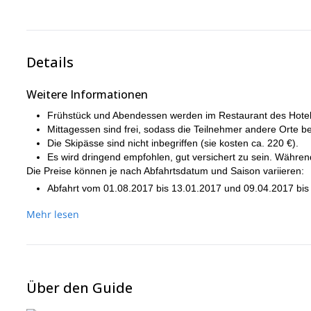
Am späten Nachmittag nehmen wir den Transfer zum Bahn
Details
Weitere Informationen
Frühstück und Abendessen werden im Restaurant des Hot
Mittagessen sind frei, sodass die Teilnehmer andere Orte 
Die Skipässe sind nicht inbegriffen (sie kosten ca. 220 €).
Es wird dringend empfohlen, gut versichert zu sein. Währe
Die Preise können je nach Abfahrtsdatum und Saison variieren:
Abfahrt vom 01.08.2017 bis 13.01.2017 und 09.04.2017 bis
Die anderen genannten Abfahrtsdaten kosten 935,00 € / Pe
Mehr lesen
Über den Guide