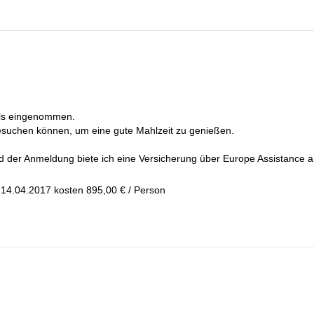
hof, um nach Hause zurückzukehren.
els eingenommen.
besuchen können, um eine gute Mahlzeit zu genießen.
nd der Anmeldung biete ich eine Versicherung über Europe Assistance a
 14.04.2017 kosten 895,00 € / Person
rson