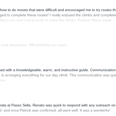
how to do moves that were difficult and encouraged me to try routes th
ed to complete these routes! I really enjoyed the climbs and complete
 direct sun and cool enough to enjoy the climbs. Explore-Share made
 Luis, our guide, was fantastic, and the platform’s organization was
and stress-free. Will definitely use again.
sed with a knowledgeable, warm, and instructive guide. Communication
 in arranging everything for our day climb. The communication was qui
ree.
rrata at Passo Sella. Renato was quick to respond with any outreach on
, and once Patrick was confirmed, all went well. It was a wonderful