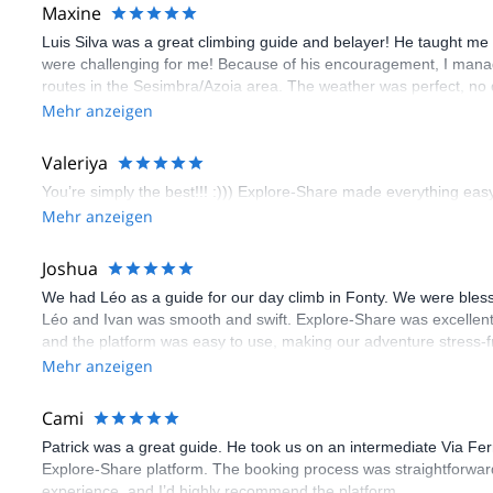
Maxine
Luis Silva was a great climbing guide and belayer! He taught me 
were challenging for me! Because of his encouragement, I manag
routes in the Sesimbra/Azoia area. The weather was perfect, no
booking an outdoor climbing experience in Lisbon extremely easy.
Mehr anzeigen
flawless.
Valeriya
You’re simply the best!!! :))) Explore-Share made everything easy 
Mehr anzeigen
Joshua
We had Léo as a guide for our day climb in Fonty. We were bles
Léo and Ivan was smooth and swift. Explore-Share was excellent
and the platform was easy to use, making our adventure stress-f
Mehr anzeigen
Cami
Patrick was a great guide. He took us on an intermediate Via Fe
Explore-Share platform. The booking process was straightforward
experience, and I’d highly recommend the platform.