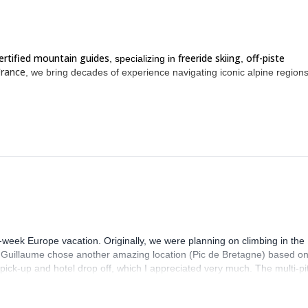
ertified mountain guides
freeride skiing
off-piste
, specializing in
,
France
, we bring decades of experience navigating iconic alpine regions
-week Europe vacation. Originally, we were planning on climbing in the
. Guillaume chose another amazing location (Pic de Bretagne) based o
n pick-up and hotel drop off, which I appreciated very much. The multi-pi
lenge, which I thoroughly enjoyed. The communication from the team