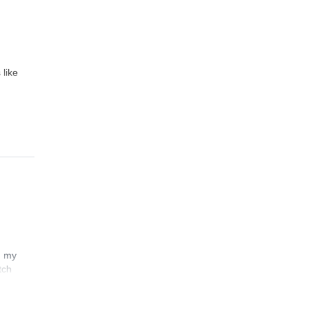
 like
n my
tch