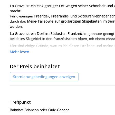
La Grave ist ein einzigartiger Ort wegen seiner Schönheit und
macht!
Freeride-, Freerando- und Skitourenliebhaber sc
Für diejenigen
Meije-Tal sowie auf großartigen Skigebieten im Serr
durch das
werden.
La Grave ist ein Dorf im Südosten Frankreichs
, genauer gesagt
beliebtes Skigebiet in den französischen Alpen
, mit einem chara
Hier sind einige Gründe, warum ich diesen Ort liebe und mein
einlade:
Mehr lesen
Es ist die Gelegenheit, diesen erstaunlichen Ort m
Zusätzlich werden wir die besten Freeride-Ski-Rout
Der Preis beinhaltet
Ein Vorteil dieser Region ist das gute Wetter und d
Außerdem gibt es viel Schnee, ideal für Pulverschn
Stornierungsbedingungen anzeigen
Die Unterkunft ist wirklich warm und komfortabel. 
Gastronomie verwöhnen.
Ich kenne die Region sehr gut.
Es ist wichtig, ein gutes Skifahrniveau in unterschiedlichem Ge
Treffpunkt
dieses Abenteuer in vollen Zügen genießen können.
Bahnhof Briançon oder Oulx-Cesana
Unten finden Sie einige bereits programmierte Abfahrtsdaten. Füh