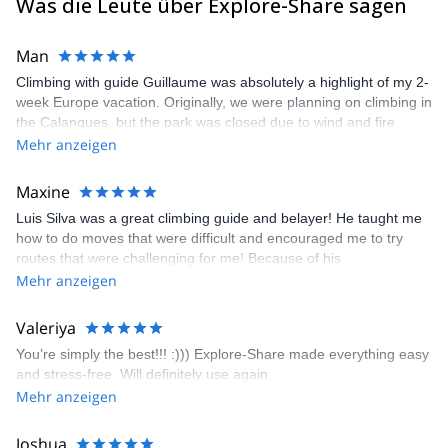
Was die Leute über Explore-Share sagen
Man
Climbing with guide Guillaume was absolutely a highlight of my 2-
week Europe vacation. Originally, we were planning on climbing in
the Calanques, but the park was closed due to wind and fire
danger. Guillaume chose another amazing location (Pic de
Mehr anzeigen
Bretagne) based on my climbing abilities and preferences and
kindly offered train station pick-up and hotel drop off, which I
Maxine
appreciated very much. The multi-pitch route we did was not only
Luis Silva was a great climbing guide and belayer! He taught me
fun but also the right amount of challenge, which I thoroughly
how to do moves that were difficult and encouraged me to try
enjoyed. The communication from the team (Gauthier) was
routes that were challenging for me! Because of his
prompt and clear—highly recommend!
encouragement, I managed to complete these routes! I really
Mehr anzeigen
enjoyed the climbs and completed 8 routes in the Sesimbra/Azoia
area. The weather was perfect, no direct sun and cool enough to
Valeriya
enjoy the climbs. Explore-Share made booking an outdoor
You’re simply the best!!! :))) Explore-Share made everything easy
climbing experience in Lisbon extremely easy. Luis, our guide,
and stress-free. Will definitely use again.
was fantastic, and the platform’s organization was flawless.
Mehr anzeigen
Joshua