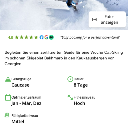
Fotos
anzeigen
4.8
"Easy booking for a perfect adventure!"
Begleiten Sie einen zertifizierten Guide für eine Woche Cat-Skiing
im schönen Skigebiet Bakhmaro in den Kaukasusbergen von
Georgien.
Gebirgszüge
Dauer
Caucase
8 Tage
Optimaler Zeitraum
Fitnessniveau
Jan - Mär, Dez
Hoch
Fähigkeitsniveau
Mittel