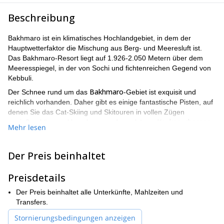
Beschreibung
Bakhmaro ist ein klimatisches Hochlandgebiet, in dem der
Hauptwetterfaktor die Mischung aus Berg- und Meeresluft ist.
Das Bakhmaro-Resort liegt auf 1.926-2.050 Metern über dem
Meeresspiegel, in der von Sochi und fichtenreichen Gegend von
Kebbuli.
Bakhmaro
Der Schnee rund um das
-Gebiet ist exquisit und
reichlich vorhanden. Daher gibt es einige fantastische Pisten, auf
denen Sie das Cat-Skiing und Skitouren in vollen Zügen
Kaukasusbergen
genießen können. Umgeben von den schönen
Mehr lesen
können Sie auch einige wirklich großartige Ausblicke genießen.
Die Reise beginnt, wenn Sie am Flughafen Kutaisi landen. Von
Der Preis beinhaltet
dort werden Sie nach Bakhmaro transferiert, wo Sie die Pisten
genießen können. Es gibt keinen festen Reiseplan für diese
Preisdetails
Reise. Am Tag 1 holen wir Sie am Flughafen Kutaisi ab,
transferieren nach Bakhmaro und geben Ihnen eine
Der Preis beinhaltet alle Unterkünfte, Mahlzeiten und
Sicherheitsunterweisung. Von Tag 2 bis 7 gehen wir je nach
Transfers.
Wetter- und Schneebedingungen Freeriden. Wir führen Sie durch
die großzügigen Pisten und zeigen Ihnen die besten Spots für
Stornierungsbedingungen anzeigen