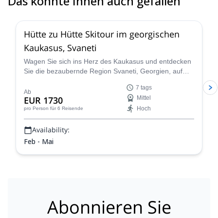
Das könnte Ihnen auch gefallen
4.6
(
12
)
Hütte zu Hütte Skitour im georgischen
Kaukasus, Svaneti
Wagen Sie sich ins Herz des Kaukasus und entdecken
Sie die bezaubernde Region Svaneti, Georgien, auf
einer unvergesslichen Skitour, geführt vom erfahrenen
7 tags
Ilia, einem IFMGA-zertifizierten Skiführer. Tauchen Sie
Ab
EUR 1730
Mittel
ein in die unberührte Schönheit dieses abgelegenen
Hoch
pro Person
für 6 Reisende
Landes, das für seine atemberaubende Landschaft,
sein reiches kulturelles Erbe und seine erstklassigen
Availability:
Skimöglichkeiten bekannt ist.
Feb - Mai
Abonnieren Sie