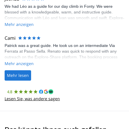
We had Léo as a guide for our day climb in Fonty. We were
blessed with a knowledgeable, warm, and instructive guide.
Communication with Léo and Ivan was smooth and swift. Explore-
Share was excellent in arranging everything for our day climb.
Mehr anzeigen
The communication was quick, and the platform was easy to use,
making our adventure stress-free.
Cami
Patrick was a great guide. He took us on an intermediate Via
Ferrata at Passo Sella. Renato was quick to respond with any
outreach on the Explore-Share platform. The booking process
was straightforward, and once Patrick was confirmed, all went
Mehr anzeigen
well. It was a wonderful experience, and I’d highly recommend
the platform.
Mehr lesen
4.8
Lesen Sie, was andere sagen