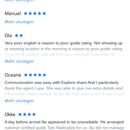
plans need to change unexpectedly. Humble yet more than
competent I strongly recommend Ilia for any Georgian adventure.
Manuel
Mehr anzeigen
Ola
Very poor english is reason to poor guide rating. Not showing up
at meeting location in the morning is reason to poor guide rating.
( lost 2h of guiding, with still full price charged) 2 start for trip
rating also connected with poor english and late arrival. 2 start for
Mehr anzeigen
trip rating also connected to additional cost for taxi when being
brought back to resort. That was expected to be included. In
Oceane
general very slow responses from the guide during booking
Communication was easy with Explore share And I particularly
procedure, and also when being on the resort. All in all; did not
thank the agent Lupe. She was able to give me extra details and
meet our expectations. You can't sell guide services with guides
information when needed. As for the Georgian team, it was a real
not being even a little bit fluent in English, Best regards OIa
pleasure to meet them and spend time with them. It was a great
Mehr anzeigen
experience to enjoy fresh powder and virgin slopes. A big thank to
this team.
Okke
A day before arrival Ilia appeared to be unavailable. He arranged
national certified guide Tato Nadiradze for us. Ilia did not manage