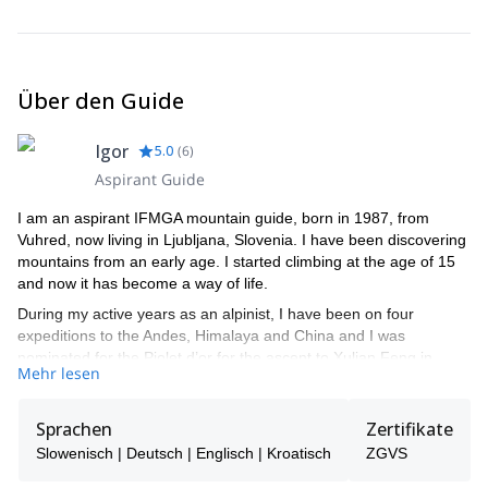
Über den Guide
Igor
5.0
(
6
)
Aspirant Guide
I am an aspirant IFMGA mountain guide, born in 1987, from
Vuhred, now living in Ljubljana, Slovenia. I have been discovering
mountains from an early age. I started climbing at the age of 15
and now it has become a way of life.
During my active years as an alpinist, I have been on four
expeditions to the Andes, Himalaya and China and I was
nominated for the Piolet d’or for the ascent to Xulian Feng in
Mehr lesen
China.
I like all types of alpine activities such as alpine climbing, sport
Sprachen
Zertifikate
climbing, ski touring, etc. Overall I like to spend my time in the
mountains. That is why I decided I not only want to climb for
Slowenisch | Deutsch | Englisch | Kroatisch
ZGVS
myself, but to guide other people, so they can experience what I