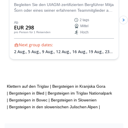
Begleiten Sie den UIAGM-zertifizierten Bergführer Mitja
Šorn oder eines seiner erfahrenen Teammitglieder auf
einem unvergesslichen 2-tägigen Aufstieg des Triglav,
2 tags
Sloweniens höchstem Gipfel und dem Herzstück des
Ab
EUR 298
Mittel
atemberaubenden Triglav-Nationalparks.
Hoch
pro Person
für 1 Reisenden
Next group dates:
2 Aug.,
5 Aug.,
9 Aug.,
12 Aug.,
16 Aug.,
19 Aug.,
23
Aug.,
26 Aug.,
30 Aug.,
2 Sept.,
6 Sept.,
9 Sept.,
13
Sept.,
16 Sept.,
20 Sept.,
23 Sept.,
27 Sept.,
30 Sept.
Klettern auf den Triglav
|
Bergsteigen in Kranjska Gora
|
Bergsteigen in Bled
|
Bergsteigen im Triglav Nationalpark
|
Bergsteigen in Bovec
|
Bergsteigen in Slowenien
|
Bergsteigen in den slowenischen Julischen Alpen
|