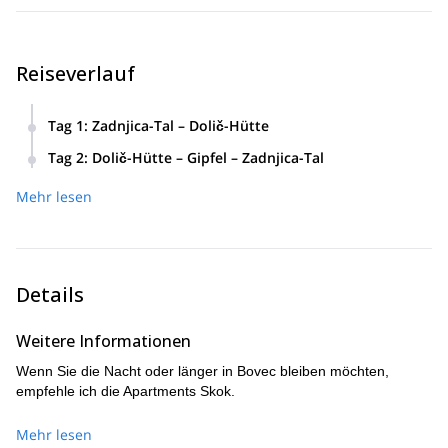
Reiseverlauf
Tag 1
:
Zadnjica-Tal – Dolič-Hütte
4-5 Stunden zu Fuß und 1500 Meter Höhenunterschied.
Tag 2
:
Dolič-Hütte – Gipfel – Zadnjica-Tal
3-5 Stunden von der Hütte (Dolič-Hütte) bis zum Gipfel
Mehr lesen
und zurück, plus 4 Stunden hinunter ins Tal.
Details
Weitere Informationen
Wenn Sie die Nacht oder länger in Bovec bleiben möchten,
empfehle ich die Apartments Skok.
Mehr lesen