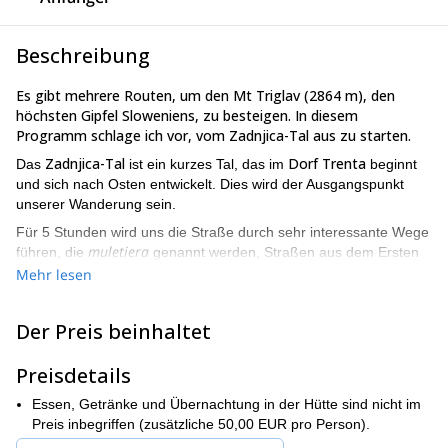
Beschreibung
Es gibt mehrere Routen, um den Mt Triglav (2864 m), den
höchsten Gipfel Sloweniens, zu besteigen. In diesem
Programm schlage ich vor, vom Zadnjica-Tal aus zu starten.
Zadnjica-Tal
Dorf Trenta
Das
ist ein kurzes Tal, das im
beginnt
und sich nach Osten entwickelt. Dies wird der Ausgangspunkt
unserer Wanderung sein.
Für 5 Stunden wird uns die Straße durch sehr interessante Wege
muletiera
führen, die
genannt werden, Straßen aus dem Ersten
Weltkrieg.
Mehr lesen
Dolič-Hütte
Dann erreichen wir die
. Von dort aus haben wir 2 bis
Mt Triglav
3 Stunden Wanderung, bis wir den Gipfel des
Der Preis beinhaltet
erreichen.
Die letzte Stunde zum Gipfel ist die technisch anspruchsvollste
,
Preisdetails
da einige Teile der Route ziemlich ausgesetzt sind. Sie sind
Essen, Getränke und Übernachtung in der Hütte sind nicht im
jedoch aufgrund des festen Seils sicher. Tatsächlich ist die Route
Preis inbegriffen (zusätzliche 50,00 EUR pro Person).
auch für Anfänger geeignet.