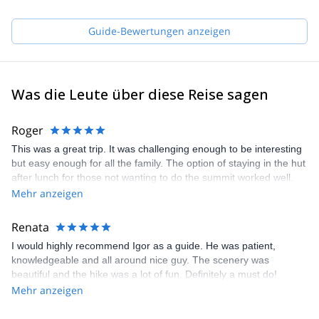
have until now.
My mission as a mountain guide is to provide you the safest way
Guide-Bewertungen anzeigen
to discover mountains, so that you can explore the vertical world
in a different way. I will guide you to more or less populated
mountain trails and climbing routes.
Was die Leute über diese Reise sagen
Roger
This was a great trip. It was challenging enough to be interesting
but easy enough for all the family. The option of staying in the hut
after lunch for those not wanting to do the summit worked well.
Igor was great. thanks
Mehr anzeigen
Renata
I would highly recommend Igor as a guide. He was patient,
knowledgeable and all around nice guy. The scenery was
beautiful and the hike was a lot of fun. Definitely a must do!
Mehr anzeigen