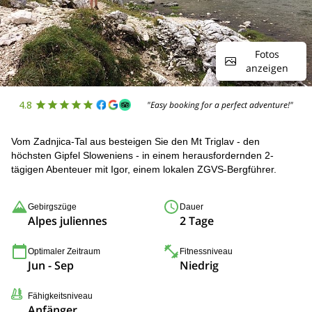
Fotos
anzeigen
4.8
"Easy booking for a perfect adventure!"
Vom Zadnjica-Tal aus besteigen Sie den Mt Triglav - den
höchsten Gipfel Sloweniens - in einem herausfordernden 2-
tägigen Abenteuer mit Igor, einem lokalen ZGVS-Bergführer.
Gebirgszüge
Dauer
Alpes juliennes
2 Tage
Optimaler Zeitraum
Fitnessniveau
Jun - Sep
Niedrig
Fähigkeitsniveau
Anfänger