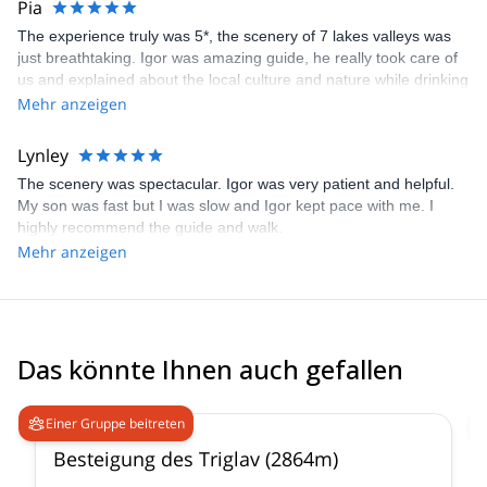
Pia
The experience truly was 5*, the scenery of 7 lakes valleys was
just breathtaking. Igor was amazing guide, he really took care of
us and explained about the local culture and nature while drinking
few beers at the hut &amp; waiting the sunset:) Especially the
Mehr anzeigen
"fast route down", via ferrata and meeting the mountain goat was
very memorable! I have and i will continue recommend you guys
Lynley
and Igor for my friends;) All the best to you guys and maybe next
The scenery was spectacular. Igor was very patient and helpful.
time we will tackle another mountain together:) Love and
My son was fast but I was slow and Igor kept pace with me. I
Sunshine from Finland.
highly recommend the guide and walk.
Mehr anzeigen
Das könnte Ihnen auch gefallen
4.9
(
197
)
Einer Gruppe beitreten
Besteigung des Triglav (2864m)