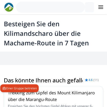
Besteigen Sie den
Kilimandscharo über die
Machame-Route in 7 Tagen
Das könnte Ihnen auch gefallen
4.6
(
11
)
Einer Gruppe beitreten
Trekking zum Gipfel des Mount Kilimanjaro
über die Marangu-Route
Erreichen Sie den höchsten Gipfel Afrikas mit unserer 6-