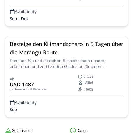
Availability:
Sep - Dez
Besteige den Kilimandscharo in 5 Tagen über
die Marangu-Route
Kommen Sie und schließen Sie sich einem unserer
erfahrenen und zertifizierten Guides an für einen
unvergesslichen 5-tägigen Aufstieg des Kilimandscharo in
5 tags
Tansania entlang der klassischen Marangu-Route.
Ab
USD 1487
Mittel
Hoch
pro Person
für 8 Reisende
Availability:
Sep
Gebirgszüge
Dauer