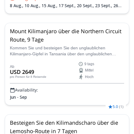
8 Aug.,
10 Aug.,
15 Aug.,
17 Sept.,
20 Sept.,
23 Sept.,
26
Sept.,
28 Sept.,
30 Sept.,
1 Okt.,
7 Okt.,
9 Okt.,
11 Okt.,
15
Okt.,
18 Okt.,
21 Okt.,
24 Okt.,
25 Okt.,
28 Okt.,
31 Okt.,
2
Nov.,
4 Nov.,
7 Nov.,
9 Nov.,
12 Nov.,
14 Nov.,
18 Nov.,
21
Nov.,
25 Nov.,
28 Nov.,
2 Dez.,
5 Dez.,
9 Dez.,
12 Dez.,
16
Mount Kilimanjaro über die Northern Circuit
Dez.,
19 Dez.,
23 Dez.,
26 Dez.,
30 Dez.,
2 Jan. 2027
Route, 9 Tage
Kommen Sie und besteigen Sie den unglaublichen
Kilimanjaro-Gipfel in Tansania über den unglaublichen
Northern Circuit in 9 Tagen mit einem unserer zertifizierten
9 tags
Guides.
Ab
USD 2649
Mittel
Hoch
pro Person
für 8 Reisende
Availability:
Jun - Sep
5.0
(
1
)
Besteigen Sie den Kilimandscharo über die
Lemosho-Route in 7 Tagen