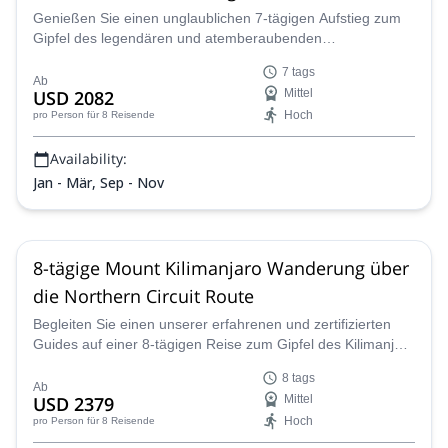
Genießen Sie einen unglaublichen 7-tägigen Aufstieg zum
Gipfel des legendären und atemberaubenden
Kilimandscharo in Tansania entlang der Lemosho-Route mit
7 tags
einem unserer zertifizierten Guides.
Ab
USD 2082
Mittel
Hoch
pro Person
für 8 Reisende
Availability:
Jan - Mär, Sep - Nov
8-tägige Mount Kilimanjaro Wanderung über
die Northern Circuit Route
Begleiten Sie einen unserer erfahrenen und zertifizierten
Guides auf einer 8-tägigen Reise zum Gipfel des Kilimanjaro
in Tansania entlang des wunderschönen Northern Circuit.
8 tags
Ab
USD 2379
Mittel
Hoch
pro Person
für 8 Reisende