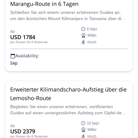
Marangu-Route in 6 Tagen
Schließen Sie sich einem unserer erfahrenen Guides an,
um den ikonischen Mount Kilimanjaro in Tansania über die
Marangu-Route in 6 Tagen zu besteigen.
6 tags
Ab
USD 1784
Mittel
Hoch
pro Person
für 8 Reisende
Availability:
Sep
Erweiterter Kilimandscharo-Aufstieg über die
Lemosho-Route
Begleiten Sie einen unserer erfahrenen, zertifizierten
Guides auf einen unvergesslichen Aufstieg zum Gipfel des
Kilimandscharo entlang der Lemosho-Route in Tansania,
10 tags
Afrika.
Ab
USD 2379
Mittel
Hoch
pro Person
für 8 Reisende