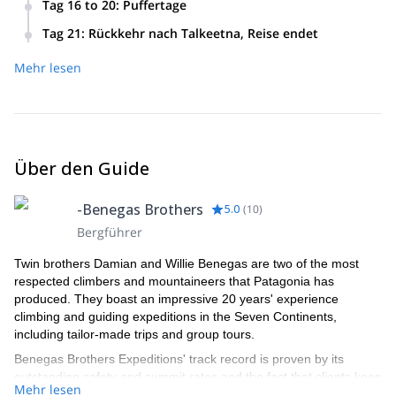
Sicherheit als Hauptanliegen getroffen. Der Gipfelgrat ist
Tag 16 to 20
:
Puffertage
abhängig von der Energie und Motivation des Teams.
atemberaubend, aber wir setzen eine strikte Umkehrzeit
Schließlich kehren wir zum Basislager zurück für ein
Tag 21
:
Rückkehr nach Talkeetna, Reise endet
durch.
wohlverdientes Feierabendessen!
Wenn das Wetter es erlaubt, fliegen wir hinaus und nehmen
Mehr lesen
einen Shuttle von Talkeetna, mit viel zu feiern in Anchorage!
Über den Guide
-Benegas Brothers
5.0
(
10
)
Bergführer
Twin brothers Damian and Willie Benegas are two of the most
respected climbers and mountaineers that Patagonia has
produced. They boast an impressive 20 years' experience
climbing and guiding expeditions in the Seven Continents,
including tailor-made trips and group tours.
Benegas Brothers Expeditions' track record is proven by its
outstanding safety and summit rates and the fact that clients keep
Mehr lesen
coming back year after year.