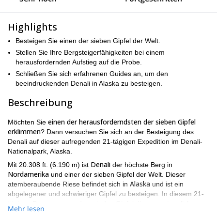
Highlights
Besteigen Sie einen der sieben Gipfel der Welt.
Stellen Sie Ihre Bergsteigerfähigkeiten bei einem
herausfordernden Aufstieg auf die Probe.
Schließen Sie sich erfahrenen Guides an, um den
beeindruckenden Denali in Alaska zu besteigen.
Beschreibung
einen der herausforderndsten der sieben Gipfel
Möchten Sie
erklimmen
? Dann versuchen Sie sich an der Besteigung des
Denali auf dieser aufregenden 21-tägigen Expedition im Denali-
Nationalpark, Alaska.
Denali
Mit 20.308 ft. (6.190 m) ist
der höchste Berg in
Nordamerika
und einer der sieben Gipfel der Welt. Dieser
Alaska
atemberaubende Riese befindet sich in
und ist ein
abgelegener und schwieriger Gipfel zu besteigen. In diesem 21-
tägigen Programm werden wir den Gipfel dieses erstaunlichen
Mehr lesen
Berges erreichen und unsere Bergsteigerfähigkeiten auf die