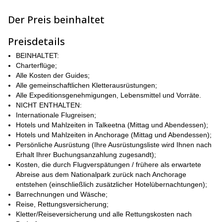
Probe stellen.
Der Preis beinhaltet
Talkeetna
Kahiltna-Gletscher
Wir starten von
und fliegen zum
,
wo wir das Basislager errichten. Bevor wir mit dem
Preisdetails
anstrengenden Klettern beginnen, werden wir nicht nur die
Ausrüstung durchgehen und eine Reisebesprechung abhalten,
BEINHALTET:
Seiltechniken und andere wichtige Aspekte
sondern auch
Charterflüge;
durchgehen, um unsere Sicherheit beim Klettern zu
Alle Kosten der Guides;
gewährleisten. Dann setzen wir in den folgenden Tagen ein
Alle gemeinschaftlichen Kletterausrüstungen;
gleichmäßiges Tempo fort und nehmen uns die Zeit, uns
Alle Expeditionsgenehmigungen, Lebensmittel und Vorräte.
am 13. Tag den
entsprechend zu akklimatisieren. Wir streben an,
NICHT ENTHALTEN:
Gipfel zu erreichen
, aber die Besteigung des Denali ist schwierig,
Internationale Flugreisen;
daher haben wir auch Puffer-Tage eingeplant. Schließlich steigen
Hotels und Mahlzeiten in Talkeetna (Mittag und Abendessen);
wir ab und kehren nach Talkeetna zurück. Eine detaillierte
Hotels und Mahlzeiten in Anchorage (Mittag und Abendessen);
Reiseroute finden Sie unten.
Persönliche Ausrüstung (Ihre Ausrüstungsliste wird Ihnen nach
anspruchsvoller Aufstieg für
Bitte beachten Sie, dass dies ein
Erhalt Ihrer Buchungsanzahlung zugesandt);
erfahrene Bergsteiger
ist. Sie müssen über Erfahrung in großer
Kosten, die durch Flugverspätungen / frühere als erwartete
Höhe und ein ausgezeichnetes Fitnessniveau verfügen.
Abreise aus dem Nationalpark zurück nach Anchorage
Kontaktieren Sie uns, um die Anforderungen und
entstehen (einschließlich zusätzlicher Hotelübernachtungen);
Vorbereitungssequenz zu erfahren.
Barrechnungen und Wäsche;
Reise, Rettungsversicherung;
Sind Sie bereit für einen aufregenden Aufstieg auf einen
Kletter/Reiseversicherung und alle Rettungskosten nach
buchen Sie jetzt
herausfordernden und schönen Berg? Dann