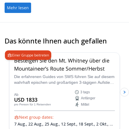
Mehr lesen
Das könnte Ihnen auch gefallen
4.9
(
14
)
Einer Gruppe beitreten
Besteigen Sie den Mt. Whitney über die
Mountaineer’s Route Sommer/Herbst
Die erfahrenen Guides von SWS führen Sie auf diesem
wahrhaft epischen und großartigen 3-tägigen Aufstieg
des Mount Whitney im Sommer über die Mountaineer’s
3 tags
Route, einen beliebten und klassischen Pfad, der Sie
Ab
USD 1833
Anfänger
durch einige der einzigartigsten Landschaften und
Mittel
pro Person
für 1 Reisenden
Gelände in Kalifornien führt.
Next group dates:
7 Aug.,
22 Aug.,
25 Aug.,
12 Sept.,
18 Sept.,
2 Okt.,
12