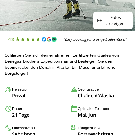
Fotos
anzeigen
4.8
"Easy booking for a perfect adventure!"
Schließen Sie sich den erfahrenen, zertifizierten Guides von
Benegas Brothers Expeditions an und besteigen Sie den
beeindruckenden Denali in Alaska. Ein Muss für erfahrene
Bergsteiger!
Reisetyp
Gebirgszüge
Privat
Chaîne d'Alaska
Dauer
Optimaler Zeitraum
21 Tage
Mai, Jun
Fitnessniveau
Fähigkeitsniveau
Sehr hoch
Fortgeschritten