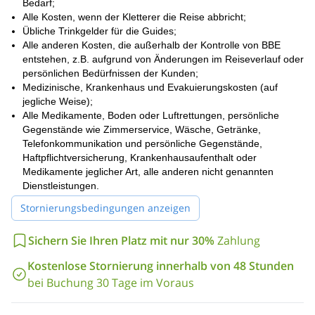
Bedarf;
Ihren Platz und schließen Sie sich uns an
bei diesem 21-tägigen
Alle Kosten, wenn der Kletterer die Reise abbricht;
Denali-Besteigungsprogramm!
Übliche Trinkgelder für die Guides;
kurzen 3-tägigen Aufstieg auf den
Wir bieten auch einen
Alle anderen Kosten, die außerhalb der Kontrolle von BBE
schönen Mount Baker in Washington
an!
entstehen, z.B. aufgrund von Änderungen im Reiseverlauf oder
persönlichen Bedürfnissen der Kunden;
Medizinische, Krankenhaus und Evakuierungskosten (auf
jegliche Weise);
Alle Medikamente, Boden oder Luftrettungen, persönliche
Gegenstände wie Zimmerservice, Wäsche, Getränke,
Telefonkommunikation und persönliche Gegenstände,
Haftpflichtversicherung, Krankenhausaufenthalt oder
Medikamente jeglicher Art, alle anderen nicht genannten
Dienstleistungen.
Stornierungsbedingungen anzeigen
Sichern Sie Ihren Platz mit nur 30%
Zahlung
Kostenlose Stornierung innerhalb von 48 Stunden
bei Buchung 30 Tage im Voraus