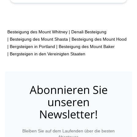
Juni 2027,
15 Juni 2027,
18 Juni 2027,
26 Juni 2027,
30
Juni 2027,
3 Juli 2027,
6 Juli 2027,
9 Juli 2027,
13 Juli
2027,
24 Juli 2027,
30 Juli 2027,
3 Aug. 2027,
7 Aug.
2027,
14 Aug. 2027,
17 Aug. 2027,
20 Aug. 2027,
24
Aug. 2027,
1 Sept. 2027,
4 Sept. 2027,
7 Sept. 2027,
10 Sept. 2027,
14 Sept. 2027,
18 Sept. 2027,
22 Sept.
Besteigung des Mount Whitney
|
Denali Besteigung
2027,
25 Sept. 2027,
28 Sept. 2027,
1 Okt. 2027
|
Besteigung des Mount Shasta
|
Besteigung des Mount Hood
|
Bergsteigen in Portland
|
Besteigung des Mount Baker
|
Bergsteigen in den Vereinigten Staaten
Abonnieren Sie
unseren
Newsletter!
Bleiben Sie auf dem Laufenden über die besten