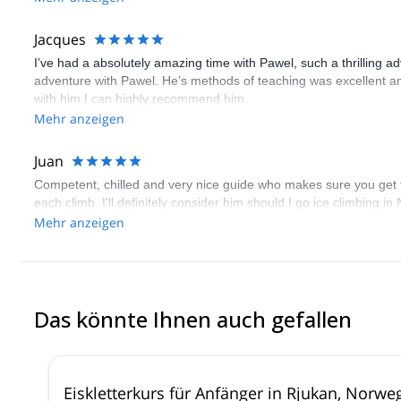
Jacques
I’ve had a absolutely amazing time with Pawel, such a thrilling ad
adventure with Pawel. He’s methods of teaching was excellent a
with him I can highly recommend him.
Mehr anzeigen
Juan
Competent, chilled and very nice guide who makes sure you get th
each climb. I'll definitely consider him should I go ice climbing i
Mehr anzeigen
Das könnte Ihnen auch gefallen
Eiskletterkurs für Anfänger in Rjukan, Norwe