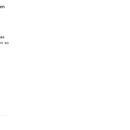
ten
das
en so
.