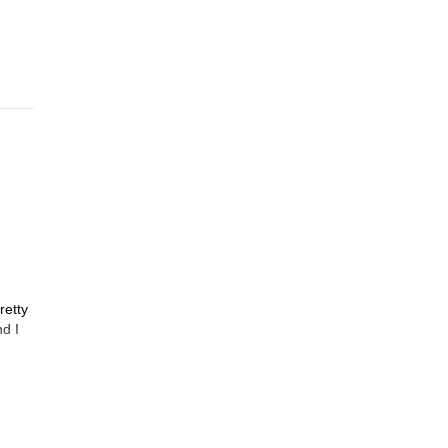
retty
d I