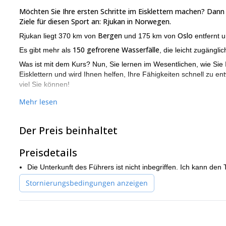
Möchten Sie Ihre ersten Schritte im Eisklettern machen? Dann s
Ziele für diesen Sport an: Rjukan in Norwegen.
Bergen
Oslo
Rjukan liegt 370 km von
und 175 km von
entfernt u
150 gefrorene Wasserfälle
Es gibt mehr als
, die leicht zugängli
Was ist mit dem Kurs? Nun, Sie lernen im Wesentlichen, wie Sie I
Eisklettern und wird Ihnen helfen, Ihre Fähigkeiten schnell zu e
viel Sie können!
Außerdem kann ich den Kurs an Ihre Fähigkeiten und die Anzahl
Mehr lesen
Jeder Kurstag dauert von 5 bis 10 Stunden.
Hemsedal
Darüber hinaus kann ich diesen Kurs auch in
als alte
Der Preis beinhaltet
Eisbedingungen dort besser sind, können wir diesen Ort wählen.
Bitte kontaktieren Sie mich, wenn Sie an diesem Eiskletterkurs
Preisdetails
entsprechend Ihrem Niveau und Ihren Wünschen zu organisier
Die Unterkunft des Führers ist nicht inbegriffen. Ich kann den 
Stornierungsbedingungen anzeigen