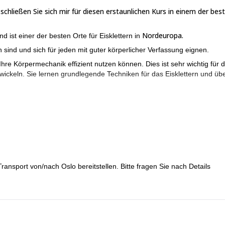
chließen Sie sich mir für diesen erstaunlichen Kurs in einem der bes
Nordeuropa.
nd ist einer der besten Orte für Eisklettern in
ch sind und sich für jeden mit guter körperlicher Verfassung eignen.
hre Körpermechanik effizient nutzen können. Dies ist sehr wichtig für 
ntwickeln. Sie lernen grundlegende Techniken für das Eisklettern und üb
 der Tage, die Sie kommen, anpassen (es kann von 1 bis 3 Tagen sein)
rnativen Standort anbieten. Wenn es für Sie bequemer ist oder die
 interessiert sind! Ich werde Ihnen helfen, das beste Programm
en.
Transport von/nach Oslo bereitstellen. Bitte fragen Sie nach Details