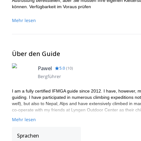
Ausrüstung bereitstellen, aber Sie müssen Ihre eigenen Klettersti
können. Verfügbarkeit im Voraus prüfen
Mehr lesen
Über den Guide
Pawel
5.0
(
10
)
Bergführer
I am a fully certified IFMGA guide since 2012. I have, however, 
guiding. I have participated in numerous climbing expeditions no
well), but also to Nepal, Alps and have extensively climbed in m
co-operate with my friends at Lyngen Outdoor Center as their ch
Mehr lesen
Sprachen