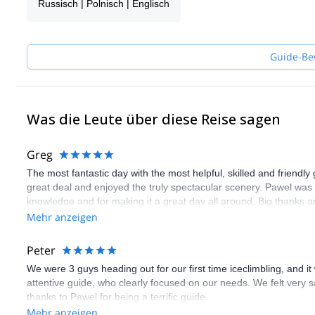
Russisch | Polnisch | Englisch
Guide-Be
Was die Leute über diese Reise sagen
Greg
The most fantastic day with the most helpful, skilled and friendly
great deal and enjoyed the truly spectacular scenery. Pawel was e
knowledge and for making it a great day all around. Big thanks a
Mehr anzeigen
Peter
We were 3 guys heading out for our first time iceclimbling, and it
attentive guide, who clearly focused on our needs. We felt very s
thanks to Pawel for being a terrific guide.
Mehr anzeigen