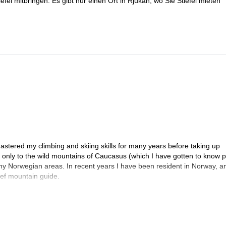
efel mitbringen. Es gibt nur einen Ort in Rjukan, wo Sie Stiefel mieten
mastered my climbing and skiing skills for many years before taking up
t only to the wild mountains of Caucasus (which I have gotten to know p
any Norwegian areas. In recent years I have been resident in Norway, an
ief mountain guide.